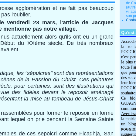
de Co
rosse agglomération et ne fait pas beaucoup
(autre
villag
 pas l'oublier.
son p
Conta
e vendredi 23 mars, l'article de Jacques
e mentionne pas notre village.
Qu'est
nus actuellement alors qu'ils ont eu un grand
Accroch
Début du XXème siècle. De très nombreux
la rout
 avaient.
POGGIOLO
n'est pe
le plus 
toute l'
dique, les "sépulcres" sont des représentations
que pour
des souv
cènes de la Passion du Christ. Ces peintures
leur iden
cle, pour certaines, sont des illustrations qui
POGGIOL
vue des fidèles devant le reposoir aménagé
souhaito
présentant la mise au tombeau de Jésus-Christ
Ce blo
GUAGNO
commun
 rassemblées pour former le reposoir en forme
Avertiss
ant lequel on prie pendant la Semaine Sainte
la mairi
un blog
POGGIOLO
xemples de ces sepolcri comme Ficaghja, San
suggesti