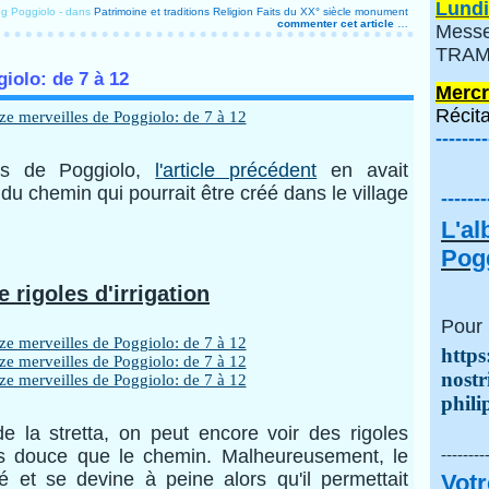
Lundi
og Poggiolo
-
dans
Patrimoine et traditions
Religion
Faits du XX° siècle
monument
commenter cet article
…
Messe
TRAMI
iolo: de 7 à 12
Mercr
Récita
--------
es de Poggiolo,
l'article précédent
en avait
e du chemin qui pourrait être créé dans le village
-------
L'a
Pogg
e rigoles d'irrigation
Pour 
https
nostr
phili
de la stretta, on peut encore voir des rigoles
s douce que le chemin. Malheureusement, le
--------
é et se devine à peine alors qu'il permettait
Votr