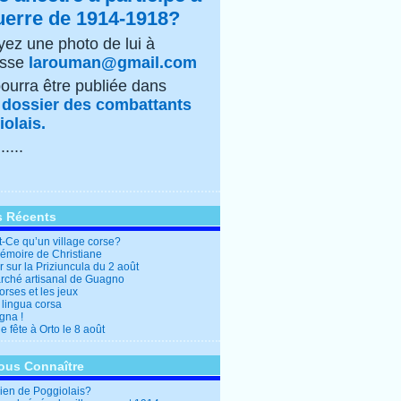
uerre de 1914-1918?
ez une photo de lui à
esse
larouman@gmail.com
pourra être publiée dans
e
dossier des combattants
olais.
......
s Récents
t-Ce qu’un village corse?
mémoire de Christiane
 sur la Priziuncula du 2 août
rché artisanal de Guagno
rses et les jeux
 lingua corsa
gna !
 fête à Orto le 8 août
ous Connaître
en de Poggiolais?