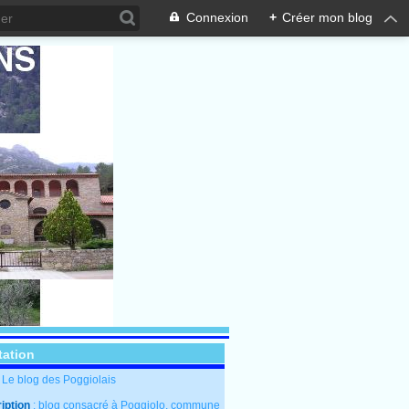
Connexion
+
Créer mon blog
tation
: Le blog des Poggiolais
iption
: blog consacré à Poggiolo, commune