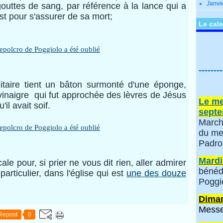
Janvi
outtes de sang, par référence à la lance qui a
ist pour s'assurer de sa mort;
Le cale
--------
ilitaire tient un bâton surmonté d'une éponge,
vinaigre qui fut approchée des lèvres de Jésus
Le me
'il avait soif.
septe
March
du me
Padro
Mardi
ale pour, si prier ne vous dit rien, aller admirer
bénéd
particulier, dans l'église qui est
une des douze
Poggi
Diman
Messe
Repost
0