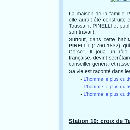
La maison de la famille 
elle aurait été construite
Toussaint PINELLI et publ
son travail).
Surtout, dans cette habi
PINELLI
(1760-1832) qu
Corse". Il joua un rôle
française, devint secréta
conseiller général et rass
Sa vie est raconté dans les
-
L'homme le plus culti
-
L'homme le plus culti
-
L'homme le plus culti
Station 10: croix de T