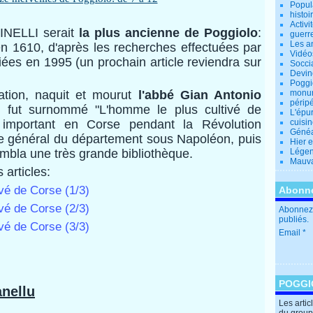
Popul
histoi
Activi
PINELLI serait
la plus ancienne de Poggiolo
:
guerr
Les a
 en 1610, d'après les recherches effectuées par
Vidéo
iées en 1995 (un prochain article reviendra sur
Socci
Devin
Poggio
tation, naquit et mourut
l'abbé Gian Antonio
monu
périp
i fut surnommé "L'homme le plus cultivé de
L'épu
 important en Corse pendant la Révolution
cuisi
Généa
ire général du département sous Napoléon, puis
Hier 
embla une très grande bibliothèque.
Lége
Mauva
 articles:
vé de Corse (1/3)
Abonne
vé de Corse (2/3)
Abonnez-
publiés.
vé de Corse (3/3)
Email
POGGI
anellu
Les arti