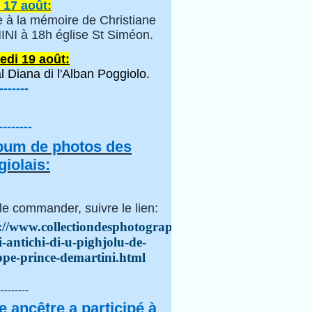
 17 août:
 à la mémoire de Christiane
NI à 18h église St Siméon.
edi 19 août:
l Diana di l'Alban Poggiolo.
-------
--------
lbum de photos des
iolais:
le commander, suivre le lien:
://www.collectiondesphotographes.com/i-
i-antichi-di-u-pighjolu-de-
ppe-prince-demartini.html
---------
e ancêtre a participé à