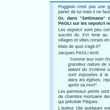
Poggiolo n'est pas une g
parler de lui mais il ne faut
Or, dans "Settimana" d
PAOLI sur les sepolcri n
Les sepolcri sont peu con
succès du XVI ème au 
villages et villes corses en
Mais de quoi s'agit-il?
Jacques PAOLI écrit:
"comme leur nom l'in
grandeur nature de s
datant du XVIIème siè
sont exposées à la 
dans les églises, re
après sa mort".
Les panneaux peints sont
de chambre mortuaire dev
qui précède Pâques.
L'auteur cite quelques e