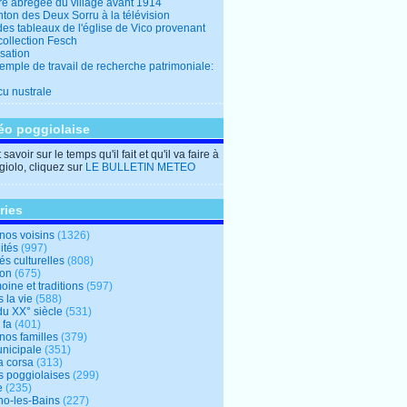
ire abrégée du village avant 1914
ton des Deux Sorru à la télévision
des tableaux de l'église de Vico provenant
collection Fesch
sation
emple de travail de recherche patrimoniale:
cu nustrale
éo poggiolaise
savoir sur le temps qu'il fait et qu'il va faire à
iolo, cliquez sur
LE BULLETIN METEO
ries
nos voisins
(1326)
ités
(997)
tés culturelles
(808)
ion
(675)
oine et traditions
(597)
 la vie
(588)
du XX° siècle
(531)
 fa
(401)
nos familles
(379)
unicipale
(351)
a corsa
(313)
s poggiolaises
(299)
e
(235)
o-les-Bains
(227)