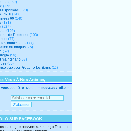
ation
(180)
re
(173)
tés sportives
(170)
e 14-18
(143)
nnées 60
(140)
s
(131)
a
(127)
ette
(109)
lais de l'extérieur
(103)
ment
(77)
éties municipales
(77)
ration du maquis
(75)
ne
(67)
logie
(59)
et maintenant
(57)
ndes
(36)
ise pub pour Guagno-les-Bains
(11)
z-Vous À Nos Articles,
vous pour être averti des nouveaux articles
OLO SUR FACEBOOK
cles du blog se trouvent sur la page Facebook