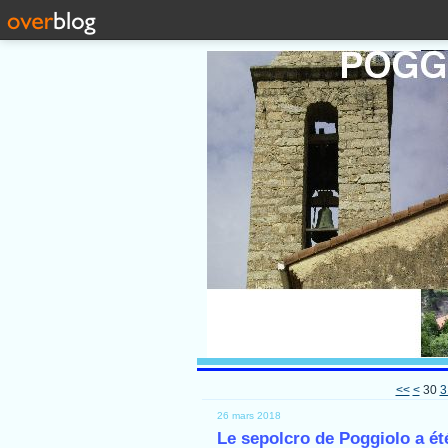
10
20
<<
<
30
3
26 mars 2018
Le sepolcro de Poggiolo a ét