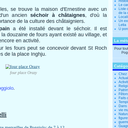
Histo
Le can
les, se trouve la maison d'Ernestine avec un
Liste 
de la 
t d'un ancien
séchoir à châtaignes
, d'où la
Locali
portance de la culture des châtaigniers.
Un ex
Letia
pain
a été installé devant le séchoir. Il est
U por
la douzaine de fours ayant existé au village, et
encore en activité.
La mét
ur les fours peut se concevoir devant St Roch
Pour tout 
Pogg
ès de la place Inghju.
Catégo
four place Orazy
Chez 
Actual
Activi
Relig
.
oggiolo
Patrim
Fêtons
Faits 
Tempi
Dans 
vie m
lli
Natur
figure
guerr
Guagn