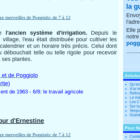
la g
Envoy
l'adr
Elle 
de
l'ancien système d'irrigation.
Depuis le
notr
village, l'eau était distribuée pour cultiver les
poggi
calendrier et un horaire très précis. Celui dont
........
u débouchait telle ou telle rigole pour recevoir
à ses plantes.
 et de Poggiolo
Article
rtie)
Qu’es
A la 
nt de 1963 - 6/8: le travail agricole
Retour
Le ma
Les Co
Sur la
Vergo
Grande
four d'Ernestine
Pour N
Combi