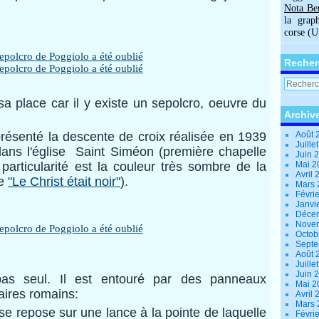
Nota Be
la grap
corse (
Recher
sa place car il y existe un sepolcro, oeuvre du
Archiv
 présenté la descente de croix réalisée en 1939
Août 
Juille
 dans l'église Saint Siméon (première chapelle
Juin 
 particularité est la couleur très sombre de la
Mai 
Avril
le
"Le Christ était noir"
).
Mars
Févri
Janvi
Déce
Nove
Octob
Sept
Août 
Juille
Juin 
pas seul. Il est entouré par des panneaux
Mai 
aires romains:
Avril
Mars
 se repose sur une lance à la pointe de laquelle
Févri