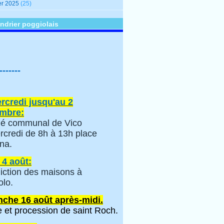
er 2025
(25)
ndrier poggiolais
-------
rcredi jusqu'au 2
mbre:
é communal de Vico
rcredi de 8h à 13h place
na.
 4 août:
iction des maisons à
olo.
che 16 août après-midi.
 et procession de saint Roch.