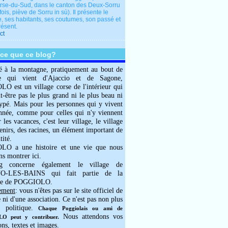
rse-du-Sud, dans le canton des Deux-Sorru
fois, piève de Sorru in sù). Il présente le
e, ses habitants, ses coutumes, son passé et
résent.
ct
-ce que ce blog?
é à la montagne, pratiquement au bout de
e qui vient d'Ajaccio et de Sagone,
 est un village corse de l'intérieur qui
ut-être pas le plus grand ni le plus beau ni
typé. Mais pour les personnes qui y vivent
année, comme pour celles qui n'y viennent
 les vacances, c'est leur village, le village
enirs, des racines, un élément important de
tité.
O a une histoire et une vie que nous
ns montrer ici.
g concerne également le village de
-LES-BAINS qui fait partie de la
e de POGGIOLO.
ement
: vous n'êtes pas sur le site officiel de
e ni d'une association. Ce n'est pas non plus
 politique.
Chaque Poggiolais ou ami de
Nous attendons vos
 peut y contribuer.
ons, textes et images.