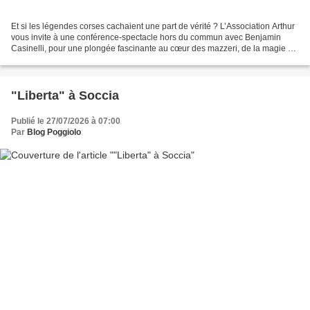
Et si les légendes corses cachaient une part de vérité ? L’Association Arthur
vous invite à une conférence-spectacle hors du commun avec Benjamin
Casinelli, pour une plongée fascinante au cœur des mazzeri, de la magie et
des croyances qui font partie...
"Liberta" à Soccia
Publié le 27/07/2026 à 07:00
Par
Blog Poggiolo