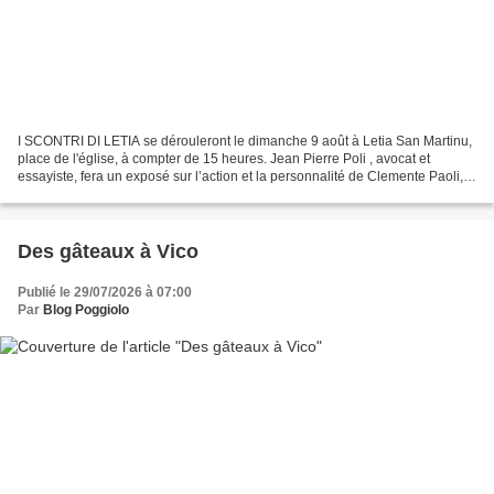
I SCONTRI DI LETIA se dérouleront le dimanche 9 août à Letia San Martinu,
place de l'église, à compter de 15 heures. Jean Pierre Poli , avocat et
essayiste, fera un exposé sur l’action et la personnalité de Clemente Paoli,
frère de Pascal Paoli et véritable...
Des gâteaux à Vico
Publié le 29/07/2026 à 07:00
Par
Blog Poggiolo