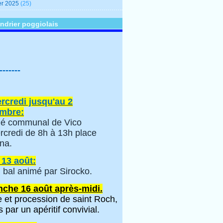
er 2025
(25)
ndrier poggiolais
-------
rcredi jusqu'au 2
mbre:
é communal de Vico
rcredi de 8h à 13h place
na.
 13 août:
 bal animé par Sirocko.
che 16 août après-midi.
 et procession de saint Roch,
s par un apéritif convivial.