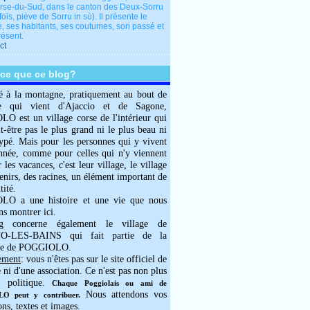
rse-du-Sud, dans le canton des Deux-Sorru
fois, piève de Sorru in sù). Il présente le
e, ses habitants, ses coutumes, son passé et
résent.
ct
-ce que ce blog?
é à la montagne, pratiquement au bout de
e qui vient d'Ajaccio et de Sagone,
 est un village corse de l'intérieur qui
ut-être pas le plus grand ni le plus beau ni
typé. Mais pour les personnes qui y vivent
année, comme pour celles qui n'y viennent
 les vacances, c'est leur village, le village
enirs, des racines, un élément important de
tité.
O a une histoire et une vie que nous
ns montrer ici.
g concerne également le village de
-LES-BAINS qui fait partie de la
e de POGGIOLO.
ement
: vous n'êtes pas sur le site officiel de
e ni d'une association. Ce n'est pas non plus
 politique.
Chaque Poggiolais ou ami de
Nous attendons vos
 peut y contribuer.
ons, textes et images.