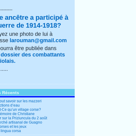
---------
e ancêtre a participé à
uerre de 1914-1918?
ez une photo de lui à
esse
larouman@gmail.com
pourra être publiée dans
e
dossier des combattants
olais.
......
s Récents
out savoir sur les mazzeri
ctions d’eau
t-Ce qu’un village corse?
mémoire de Christiane
 sur la Priziuncula du 2 août
rché artisanal de Guagno
rses et les jeux
 lingua corsa