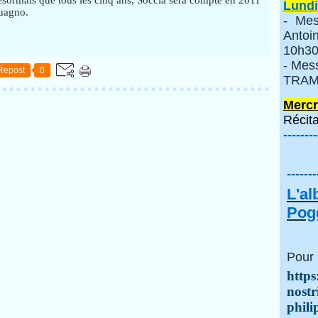
ésormais que tous les cinq ans, Soccia sera compté en 2011
Lundi
Guagno.
- Mes
Anto
10h30
- Mes
Repost
0
TRAMI
Mercr
Récita
--------
-------
L'a
Pogg
Pour 
https
nostr
phili