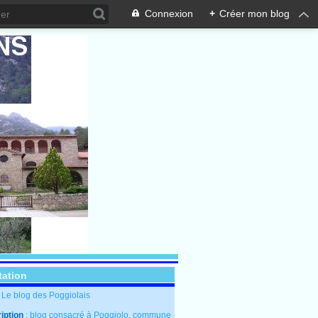
Connexion
+
Créer mon blog
tation
: Le blog des Poggiolais
iption
: blog consacré à Poggiolo, commune