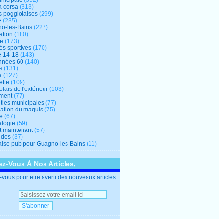
unicipale
(352)
a corsa
(313)
s poggiolaises
(299)
e
(235)
o-les-Bains
(227)
ation
(180)
re
(173)
tés sportives
(170)
e 14-18
(143)
nnées 60
(140)
s
(131)
a
(127)
ette
(109)
lais de l'extérieur
(103)
ment
(77)
éties municipales
(77)
ration du maquis
(75)
ne
(67)
logie
(59)
et maintenant
(57)
ndes
(37)
ise pub pour Guagno-les-Bains
(11)
z-Vous À Nos Articles,
vous pour être averti des nouveaux articles