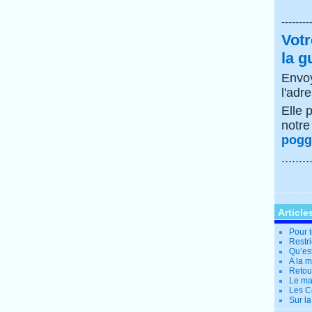
--------
Votr
la g
Envoy
l'adr
Elle 
notr
poggi
........
Article
Pour t
Restri
Qu’es
A la 
Retour
Le ma
Les Co
Sur la