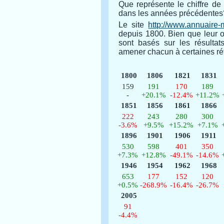
Que représente le chiffre de
dans les années précédentes
Le site
http://www.annuaire-m
depuis 1800. Bien que leur o
sont basés sur les résultat
amener chacun à certaines réfl
1800
1806
1821
1831
159
191
170
189
-
+20.1%
-12.4%
+11.2%
1851
1856
1861
1866
222
243
280
300
-3.6%
+9.5%
+15.2%
+7.1%
1896
1901
1906
1911
530
598
401
350
+7.3%
+12.8%
-49.1%
-14.6%
1946
1954
1962
1968
653
177
152
120
+0.5%
-268.9%
-16.4%
-26.7%
2005
91
-4.4%