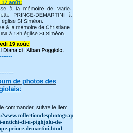
 17 août:
se à la mémoire de Marie-
inette PRINCE-DEMARTINI à
 église St Siméon.
se à la mémoire de Christiane
NI à 18h église St Siméon.
edi 19 août:
l Diana di l'Alban Poggiolo.
-------
--------
lbum de photos des
iolais:
le commander, suivre le lien:
://www.collectiondesphotographes.com/i-
i-antichi-di-u-pighjolu-de-
ppe-prince-demartini.html