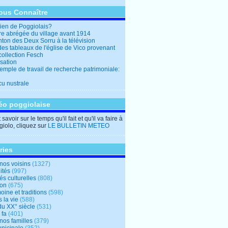
ous Connaître
en de Poggiolais?
ire abrégée du village avant 1914
ton des Deux Sorru à la télévision
des tableaux de l'église de Vico provenant
collection Fesch
sation
emple de travail de recherche patrimoniale:
cu nustrale
éo poggiolaise
savoir sur le temps qu'il fait et qu'il va faire à
iolo, cliquez sur
LE BULLETIN METEO
ries
nos voisins
(1327)
ités
(997)
tés culturelles
(808)
ion
(675)
oine et traditions
(598)
 la vie
(588)
du XX° siècle
(531)
 fa
(401)
nos familles
(379)