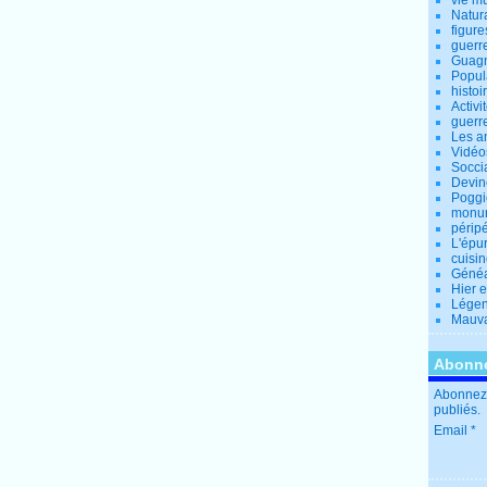
vie m
Natur
figure
guerr
Guagn
Popul
histoi
Activi
guerr
Les a
Vidéo
Socci
Devin
Poggio
monu
périp
L'épu
cuisi
Généa
Hier 
Lége
Mauva
Abonne
Abonnez-
publiés.
Email