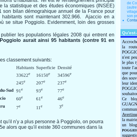
ions d'habitants. Tel est le renseignement principal
de Co
 de la statistique et des études économiques (INSEE)
(autre
11 son bilan démograhique annuel de la France pour
villag
son p
 habitants sont maintenant 302.966. Ajaccio en a
Conta
où se situe Poggiolo. Evidemment, loin des grosses
Qu'est
e publier les populations légales 2008 qui entrent en
Poggiolo aurait ainsi 95 habitants (contre 91 en
Accroch
la rout
POGGIOLO
n'est pe
les classement suivants:
le plus 
Habitants
Superficie
Densité
toute l'
que pour
e
e
e
33622
16150
34596
des souv
e
e
e
245
207
237
leur iden
POGGIOL
e
e
e
-du-Sud
91
93
77
souhaito
e
e
e
cio
60
61
46
Ce blo
GUAGNO
e
rru
e
e
3
7
11
commun
Avertiss
la mairi
t qu'il n'y a plus personne à Poggiolo, on pourra
un blog
45e alors que qu'il existe 360 communes dans la
POGGIOLO
suggesti