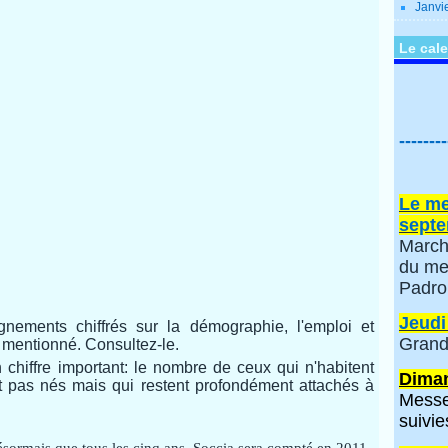
Janvi
Le cale
--------
Le me
septe
March
du me
Padro
Jeudi
nements chiffrés sur la démographie, l'emploi et
Grand
te mentionné. Consultez-le.
 chiffre important: le nombre de ceux qui n'habitent
Diman
nt pas nés mais qui restent profondément attachés à
Messe
suivie