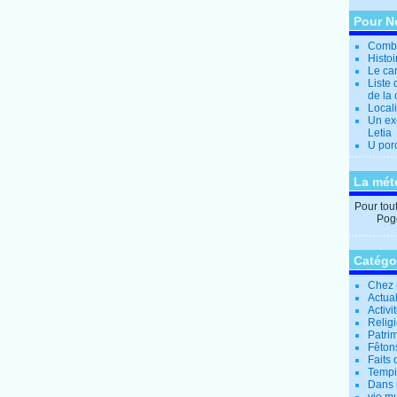
Pour N
Combi
Histo
Le can
Liste 
de la 
Locali
Un ex
Letia
U por
La mét
Pour tout 
Pogg
Catégo
Chez 
Actual
Activi
Relig
Patrim
Fêtons
Faits 
Tempi
Dans 