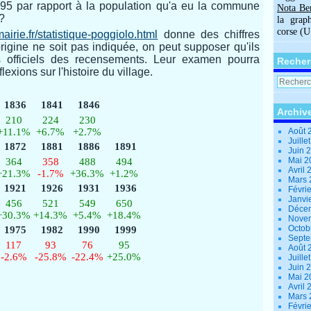
 95 par rapport à la population qu'a eu la commune
Nota Be
?
la grap
corse (
airie.fr/statistique-poggiolo.html
donne des chiffres
rigine ne soit pas indiquée, on peut supposer qu'ils
s officiels des recensements. Leur examen pourra
Recher
exions sur l'histoire du village.
1836
1841
1846
Archiv
210
224
230
+11.1%
+6.7%
+2.7%
Août 
Juille
1872
1881
1886
1891
Juin 
Mai 
364
358
488
494
Avril
+21.3%
-1.7%
+36.3%
+1.2%
Mars
1921
1926
1931
1936
Févri
Janvi
456
521
549
650
Déce
+30.3%
+14.3%
+5.4%
+18.4%
Nove
Octob
1975
1982
1990
1999
Sept
117
93
76
95
Août 
-2.6%
-25.8%
-22.4%
+25.0%
Juille
Juin 
Mai 
Avril
Mars
Févri