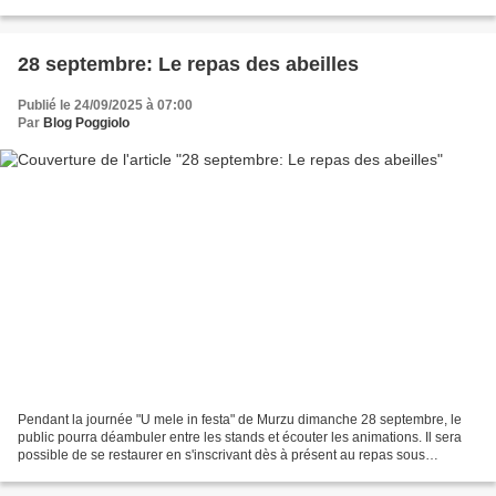
heures de France 2 présenté...
28 septembre: Le repas des abeilles
Publié le 24/09/2025 à 07:00
Par
Blog Poggiolo
Pendant la journée "U mele in festa" de Murzu dimanche 28 septembre, le
public pourra déambuler entre les stands et écouter les animations. Il sera
possible de se restaurer en s'inscrivant dès à présent au repas sous
chapiteau préparé par les abeilles...