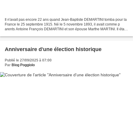
Il n'avait pas encore 22 ans quand Jean-Baptiste DEMARTINI tomba pour la
France le 25 septembre 1915. Né le 5 novembre 1893, il avait comme p
arents Antoine François DEMARTINI et son épouse Marthe MARTINI. Il était
le frère de Jean Toussaint (fiche 24...
Anniversaire d'une élection historique
Publié le 27/09/2025 à 07:00
Par
Blog Poggiolo