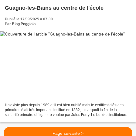
Guagno-les-Bains au centre de l'école
Publié le 17/09/2025 à 07:00
Par
Blog Poggiolo
Il n'existe plus depuis 1989 et il est bien oublié mais le certificat d'études
primaires était très important: institué en 1882, il marquait la fin de la
scolarité primaire obligatoire voulue par Jules Ferry. Le but des instituteurs
était de faire réussir...
Page suivante >