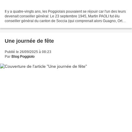
Il y a quatre-vingts ans, les Poggiolais pouvaient se réjouir car l'un des leurs
devenait conseiller général: Le 23 septembre 1945, Martin PAOLI fut élu
conseiller général du canton de Soccia (qui comprenait alors Guagno, Orto,
Poggiolo et Soccia). Membre...
Une journée de fête
Publié le 26/09/2025 à 08:23
Par
Blog Poggiolo