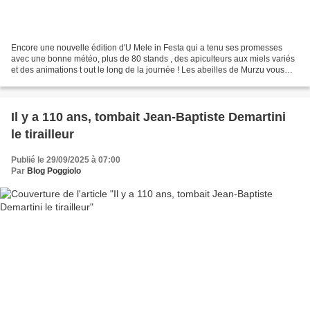
Encore une nouvelle édition d'U Mele in Festa qui a tenu ses promesses
avec une bonne météo, plus de 80 stands , des apiculteurs aux miels variés
et des animations t out le long de la journée ! Les abeilles de Murzu vous
disent à l'année prochaine! Texte...
Il y a 110 ans, tombait Jean-Baptiste Demartini
le tirailleur
Publié le 29/09/2025 à 07:00
Par
Blog Poggiolo