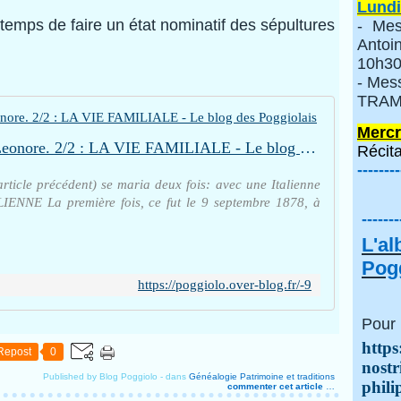
Lundi
 temps de faire un état nominatif des sépultures
- Mes
Anto
10h30
- Mes
TRAMI
Mercr
Jean-Martin couche chez Leonore. 2/2 : LA VIE FAMILIALE - Le blog des Poggiolais
Récita
--------
rticle précédent) se maria deux fois: avec une Italienne
LIENNE La première fois, ce fut le 9 septembre 1878, à
-------
L'a
Pogg
https://poggiolo.over-blog.fr/-9
Pour 
https
Repost
0
nostr
Published by Blog Poggiolo
-
dans
Généalogie
Patrimoine et traditions
phili
commenter cet article
…