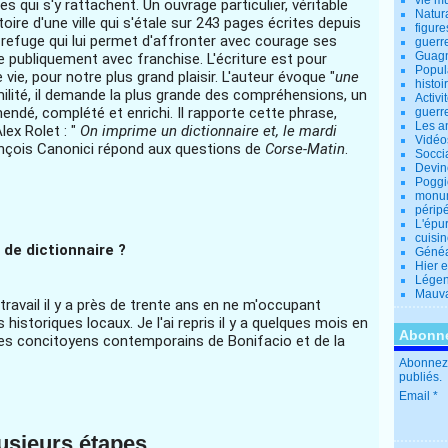
vie m
s qui s'y rattachent. Un ouvrage particulier, véritable
Natur
toire d'une ville qui s'étale sur 243 pages écrites depuis
figure
refuge qui lui permet d'affronter avec courage ses
guerr
Guagn
e publiquement avec franchise. L'écriture est pour
Popul
vie, pour notre plus grand plaisir. L'auteur évoque "
une
histoi
milité, il demande la plus grande des compréhensions, un
Activi
endé, complété et enrichi. Il rapporte cette phrase,
guerr
Les a
ex Rolet : "
On imprime un dictionnaire et, le mardi
Vidéo
ançois Canonici répond aux questions de
Corse-Matin
.
Socci
Devin
Poggio
monu
périp
L'épu
cuisi
de dictionnaire ?
Généa
Hier 
Lége
Mauva
travail il y a près de trente ans en ne m'occupant
storiques locaux. Je l'ai repris il y a quelques mois en
Abonne
mes concitoyens contemporains de Bonifacio et de la
Abonnez-
publiés.
Email
usieurs étapes