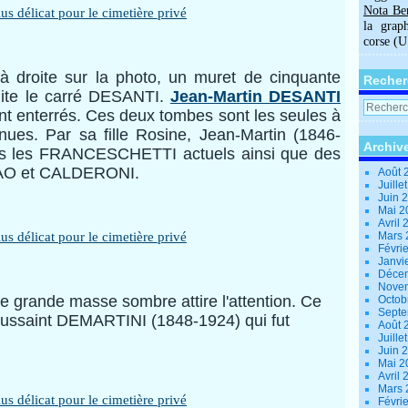
Nota Be
la grap
corse (
 droite sur la photo, un muret de cinquante
Recher
mite le carré DESANTI.
Jean-Martin DESANTI
nt enterrés. Ces deux tombes sont les seules à
enues. Par sa fille Rosine, Jean-Martin (1846-
Archiv
ous les FRANCESCHETTI actuels ainsi que des
AO et CALDERONI.
Août 
Juille
Juin 
Mai 
Avril
Mars
Févri
Janvi
Déce
Nove
ne grande masse sombre attire l'attention. Ce
Octob
Sept
oussaint DEMARTINI (1848-1924) qui fut
Août 
Juille
Juin 
Mai 
Avril
Mars
Févri