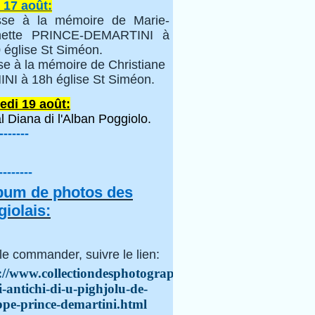
 17 août:
se à la mémoire de Marie-
inette PRINCE-DEMARTINI à
 église St Siméon.
se à la mémoire de Christiane
NI à 18h église St Siméon.
edi 19 août:
l Diana di l'Alban Poggiolo.
-------
--------
lbum de photos des
iolais:
le commander, suivre le lien:
://www.collectiondesphotographes.com/i-
i-antichi-di-u-pighjolu-de-
ppe-prince-demartini.html