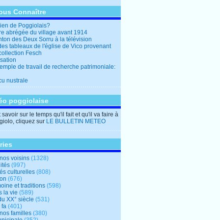
ous Connaître
en de Poggiolais?
ire abrégée du village avant 1914
ton des Deux Sorru à la télévision
des tableaux de l'église de Vico provenant
collection Fesch
sation
emple de travail de recherche patrimoniale:
cu nustrale
éo poggiolaise
savoir sur le temps qu'il fait et qu'il va faire à
iolo, cliquez sur
LE BULLETIN METEO
ries
nos voisins
(1328)
ités
(997)
tés culturelles
(808)
ion
(676)
oine et traditions
(598)
 la vie
(589)
du XX° siècle
(531)
 fa
(401)
nos familles
(380)