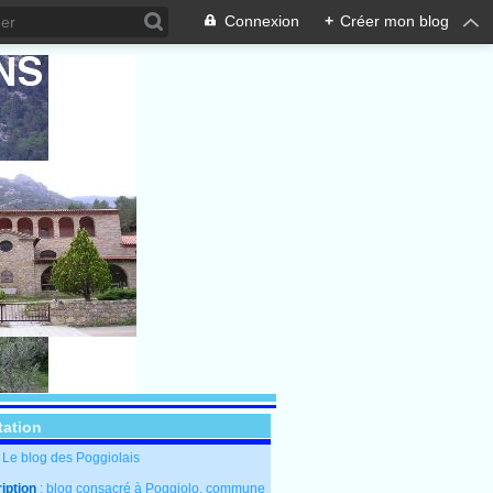
Connexion
+
Créer mon blog
tation
: Le blog des Poggiolais
iption
: blog consacré à Poggiolo, commune