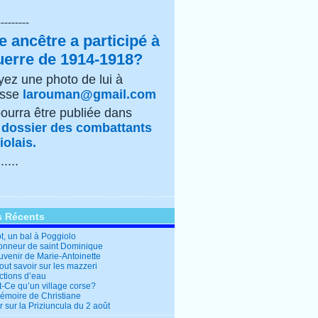
---------
e ancêtre a participé à
uerre de 1914-1918?
ez une photo de lui à
esse
larouman@gmail.com
pourra être publiée dans
e
dossier des combattants
olais.
......
s Récents
t, un bal à Poggiolo
honneur de saint Dominique
uvenir de Marie-Antoinette
out savoir sur les mazzeri
ctions d’eau
t-Ce qu’un village corse?
mémoire de Christiane
 sur la Priziuncula du 2 août