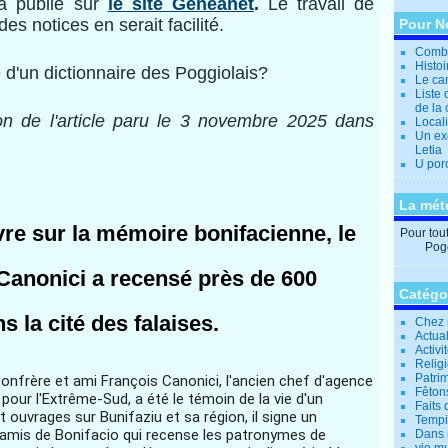
'a publié sur
le site Généanet
.
Le travail de
des notices en serait
facilité.
Pour N
Combi
Histo
 d'un dictionnaire des Poggiolais?
Le can
Liste 
de la 
ion de l'article paru le 3 novembre 2025 dans
Locali
Un ex
Letia
U por
La mét
e sur la mémoire bonifacienne, le
Pour tout 
Pogg
 Canonici a recensé près de 600
Catégo
 la cité des falaises.
Chez 
Actual
Activi
Relig
Patrim
confrère et ami François Canonici, l'ancien chef d'agence
Fêtons
pour l'Extrême-Sud, a été le témoin de la vie d'un
Faits 
gt ouvrages sur Bunifaziu et sa région, il signe un
Tempi
 amis de Bonifacio qui recense les patronymes de
Dans 