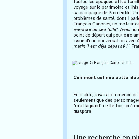
toutes les époques et les famille
voyage sur le patrimoine et l'his
sa campagne de Parmentile. Un 
problèmes de santé, dont il parl
François Canonici, un moteur de 
aventure un peu folle
". Avec hu
point de départ qui peut être am
issue d'une conversation avec Al
matin il est déjà dépassé !
" Fr
L'ouvrage De François Canonici.
D. L.
Comment est née cette idée 
En réalité, j'avais commencé ce 
seulement que des personnages hi
"m'attaquant" cette fois-ci à 
diaspora.
Une recherche en pl