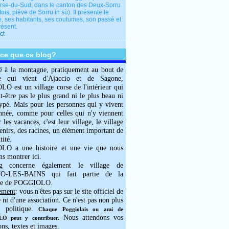
rse-du-Sud, dans le canton des Deux-Sorru
fois, piève de Sorru in sù). Il présente le
e, ses habitants, ses coutumes, son passé et
résent.
ct
-ce que ce blog?
é à la montagne, pratiquement au bout de
e qui vient d'Ajaccio et de Sagone,
 est un village corse de l'intérieur qui
ut-être pas le plus grand ni le plus beau ni
typé. Mais pour les personnes qui y vivent
année, comme pour celles qui n'y viennent
 les vacances, c'est leur village, le village
enirs, des racines, un élément important de
tité.
O a une histoire et une vie que nous
ns montrer ici.
g concerne également le village de
-LES-BAINS qui fait partie de la
e de POGGIOLO.
ement
: vous n'êtes pas sur le site officiel de
e ni d'une association. Ce n'est pas non plus
 politique.
Chaque Poggiolais ou ami de
Nous attendons vos
 peut y contribuer.
ons, textes et images.