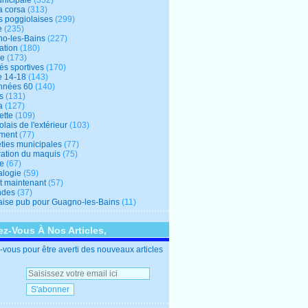
unicipale
(352)
a corsa
(313)
s poggiolaises
(299)
e
(235)
o-les-Bains
(227)
ation
(180)
re
(173)
tés sportives
(170)
e 14-18
(143)
nnées 60
(140)
s
(131)
a
(127)
ette
(109)
lais de l'extérieur
(103)
ment
(77)
éties municipales
(77)
ration du maquis
(75)
ne
(67)
logie
(59)
et maintenant
(57)
ndes
(37)
ise pub pour Guagno-les-Bains
(11)
z-Vous À Nos Articles,
vous pour être averti des nouveaux articles