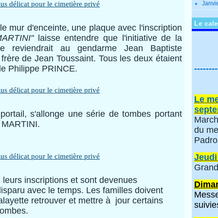
Janvi
Le cale
e mur d'enceinte, une plaque avec l'inscription
MARTINI"
laisse entendre que l'initiative de la
re reviendrait au gendarme Jean Baptiste
rère de Jean Toussaint. Tous les deux étaient
de Philippe PRINCE.
--------
Le me
septe
ortail, s'allonge une série de tombes portant
March
e MARTINI.
du me
Padro
Jeudi
Grand
leurs inscriptions et sont devenues
Diman
isparu avec le temps. Les familles doivent
Messe
layette retrouver et mettre à jour certains
suivie
 tombes.