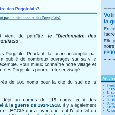
--------
ire des Poggiolais?
Votr
la g
Envoy
l'adr
nt vient de paraître:
le "Dictionnaire des
Elle 
onifacio".
notr
poggi
pas Poggiolo. Pourtant, la tâche accomplie par
........
a publié de nombreux ouvrages sur sa ville
d'exemple. Pour mieux connaître notre village et
re des Poggiolais pourrait être envisagé.
Article
rès de 600 noms pour la cité du sud de la
Bientô
En l'
En so
Pour t
te déjà un corpus de 115 noms, celui des
Restri
Qu’es
pé à la guerre de 1914-1918
. Il y a également
A la 
rre LECCIA qui a inventorié tout l'état-civil du
Retour