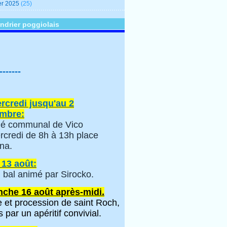
er 2025
(25)
ndrier poggiolais
-------
rcredi jusqu'au 2
mbre:
é communal de Vico
rcredi de 8h à 13h place
na.
 13 août:
 bal animé par Sirocko.
che 16 août après-midi.
 et procession de saint Roch,
s par un apéritif convivial.