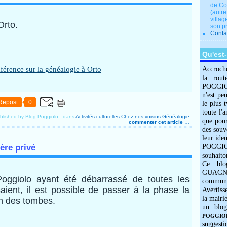
de Co
(autre
villag
Orto.
son p
Conta
Qu'est
Accroch
la rout
POGGIOLO
n'est pe
Repost
0
le plus 
toute l'
blished by Blog Poggiolo
-
dans
Activités culturelles
Chez nos voisins
Généalogie
que pour
commenter cet article
…
des souv
leur iden
ière privé
POGGIOL
souhaito
Ce blo
GUAGNO
oggiolo ayant été débarrassé de toutes les
commun
saient, il est possible de passer à la phase la
Avertiss
la mairi
ion des tombes.
un blog
POGGIOLO
suggesti