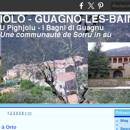
Présen
1
2
3
4
5
6
>
>>
Blog
 à Orto
Descr