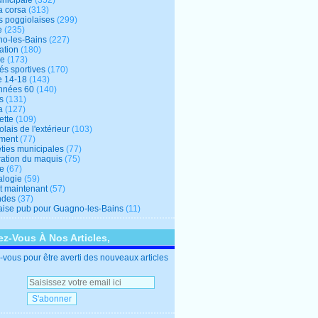
unicipale
(352)
a corsa
(313)
s poggiolaises
(299)
e
(235)
o-les-Bains
(227)
ation
(180)
re
(173)
tés sportives
(170)
e 14-18
(143)
nnées 60
(140)
s
(131)
a
(127)
ette
(109)
lais de l'extérieur
(103)
ment
(77)
éties municipales
(77)
ration du maquis
(75)
ne
(67)
logie
(59)
et maintenant
(57)
ndes
(37)
ise pub pour Guagno-les-Bains
(11)
z-Vous À Nos Articles,
vous pour être averti des nouveaux articles