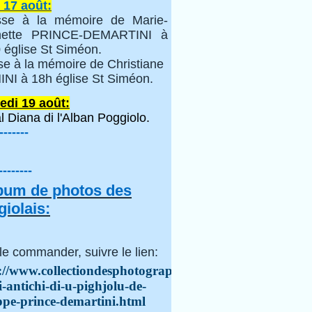
 17 août:
se à la mémoire de Marie-
inette PRINCE-DEMARTINI à
 église St Siméon.
se à la mémoire de Christiane
NI à 18h église St Siméon.
edi 19 août:
l Diana di l'Alban Poggiolo.
-------
--------
lbum de photos des
iolais:
le commander, suivre le lien:
://www.collectiondesphotographes.com/i-
i-antichi-di-u-pighjolu-de-
ppe-prince-demartini.html