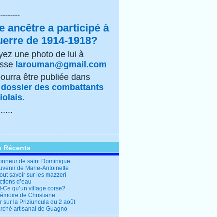
---------
e ancêtre a participé à
uerre de 1914-1918?
ez une photo de lui à
esse
larouman@gmail.com
pourra être publiée dans
e
dossier des combattants
olais.
......
s Récents
honneur de saint Dominique
uvenir de Marie-Antoinette
out savoir sur les mazzeri
ctions d’eau
t-Ce qu’un village corse?
mémoire de Christiane
 sur la Priziuncula du 2 août
rché artisanal de Guagno