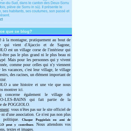
rse-du-Sud, dans le canton des Deux-Sorru
fois, piève de Sorru in sù). Il présente le
e, ses habitants, ses coutumes, son passé et
résent.
ct
-ce que ce blog?
é à la montagne, pratiquement au bout de
e qui vient d'Ajaccio et de Sagone,
 est un village corse de l'intérieur qui
ut-être pas le plus grand ni le plus beau ni
typé. Mais pour les personnes qui y vivent
année, comme pour celles qui n'y viennent
 les vacances, c'est leur village, le village
enirs, des racines, un élément important de
tité.
O a une histoire et une vie que nous
ns montrer ici.
g concerne également le village de
-LES-BAINS qui fait partie de la
e de POGGIOLO.
ement
: vous n'êtes pas sur le site officiel de
e ni d'une association. Ce n'est pas non plus
 politique.
Chaque Poggiolais ou ami de
Nous attendons vos
 peut y contribuer.
ons, textes et images.