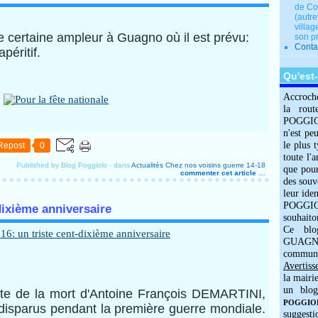
de Co
(autre
villag
ne certaine ampleur à Guagno où il est prévu:
son p
Conta
péritif.
Qu'est
Accroch
la rout
POGGIOLO
n'est pe
le plus 
Repost
0
toute l'
Published by Blog Poggiolo
-
dans
Actualités
Chez nos voisins
guerre 14-18
que pour
commenter cet article
…
des souv
leur iden
POGGIOL
-dixième anniversaire
souhaito
Ce blo
GUAGNO
commun
Avertiss
la mairi
un blog
date de la mort d'Antoine François DEMARTINI,
POGGIOLO
s disparus pendant la première guerre mondiale.
suggesti