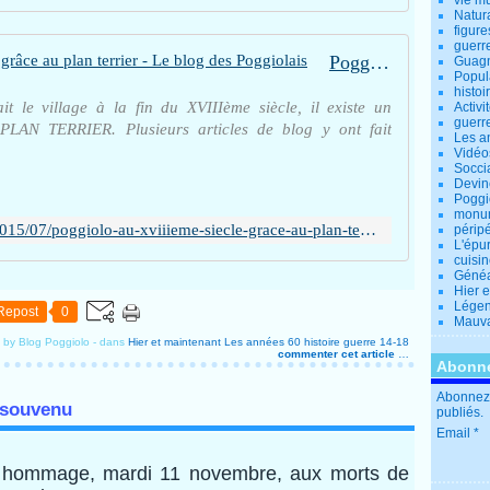
vie m
Natur
figure
guerr
Poggiolo au XVIIIème siècle grâce au plan terrier - Le blog des Poggiolais
Guagn
Popul
histoi
t le village à la fin du XVIIIème siècle, il existe un
Activi
guerr
PLAN TERRIER. Plusieurs articles de blog y ont fait
Les a
Vidéo
Socci
Devin
Poggio
monu
https://poggiolo.over-blog.fr/2015/07/poggiolo-au-xviiieme-siecle-grace-au-plan-terrier.html
périp
L'épu
cuisi
Généa
Hier 
Lége
Repost
0
Mauva
 by Blog Poggiolo
-
dans
Hier et maintenant
Les années 60
histoire
guerre 14-18
commenter cet article
…
Abonne
Abonnez-
 souvenu
publiés.
Email
u hommage, mardi 11 novembre, aux morts de