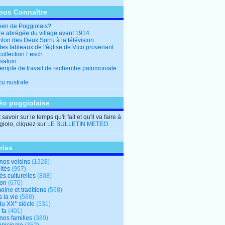
ous Connaître
en de Poggiolais?
ire abrégée du village avant 1914
ton des Deux Sorru à la télévision
des tableaux de l'église de Vico provenant
collection Fesch
sation
emple de travail de recherche patrimoniale:
cu nustrale
éo poggiolaise
savoir sur le temps qu'il fait et qu'il va faire à
iolo, cliquez sur
LE BULLETIN METEO
ries
nos voisins
(1328)
ités
(997)
tés culturelles
(808)
ion
(676)
oine et traditions
(598)
 la vie
(588)
du XX° siècle
(531)
 fa
(401)
nos familles
(380)