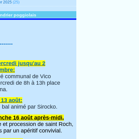
er 2025
(25)
ndrier poggiolais
-------
rcredi jusqu'au 2
mbre:
é communal de Vico
rcredi de 8h à 13h place
na.
 13 août:
 bal animé par Sirocko.
che 16 août après-midi.
 et procession de saint Roch,
s par un apéritif convivial.