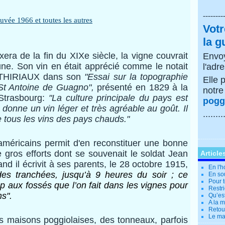
--------
Votr
la g
era de la fin du XIXe siècle, la vigne couvrait
Envoy
ne. Son vin en était apprécié comme le notait
l'adr
 THIRIAUX d
ans son
"Essai sur la topographie
Elle 
St Antoine de Guagno",
présenté en 1829 à la
notr
Strasbourg:
"La culture principale du pays est
poggi
t donne un vin léger et très agréable au goût. Il
........
 tous les vins des pays chauds."
américains permit d'en reconstituer une bonne
 gros efforts dont se souvenait le soldat Jean
Article
 il écrivit à ses parents, le 28 octobre 1915,
En l'
des tranchées, jusqu’à 9 heures du soir ; ce
En so
Pour t
p aux fossés que l’on fait dans les vignes pour
Restri
s".
Qu’es
A la 
Retour
Le ma
maisons poggiolaises, des tonneaux, parfois