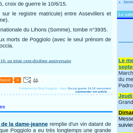
Janvi
5, croix de guerre le 10/6/15.
 sur le registre matricule) entre Assevillers et
Le cale
me).
 nationale du Lihons (Somme), tombe n°3935.
aux morts de Poggiolo (avec le seul prénom de
--------
occia.
Le me
septe
March
du me
Repost
0
Padro
Published by Blog Poggiolo
-
dans
Soccia
guerre 14-18
monument
commenter cet article
…
Jeudi
Grand
res
Diman
Messe
 de la dame-jeanne
remplie d'un vin datant de
suivie
que Poggiolo a eu très longtemps une grande