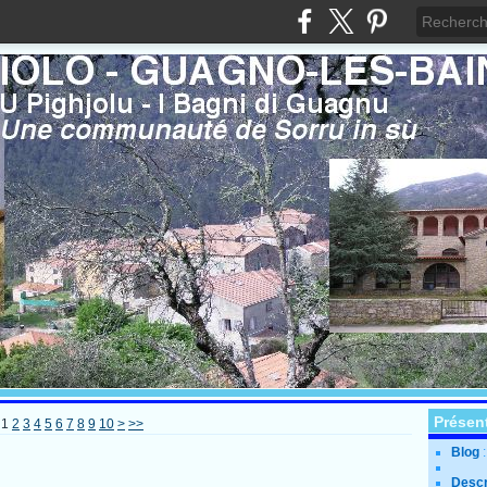
Présen
1
2
3
4
5
6
7
8
9
10
>
>>
Blog
Descr