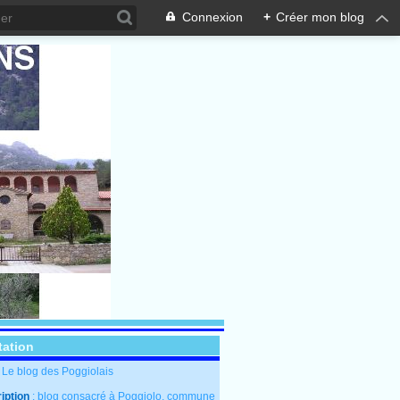
Connexion
+
Créer mon blog
tation
: Le blog des Poggiolais
iption
: blog consacré à Poggiolo, commune