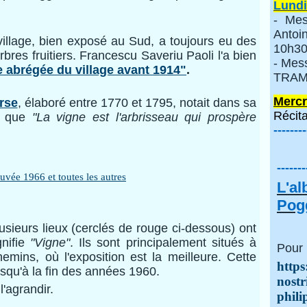
Lundi
- Mes
Anto
illage, bien exposé au Sud, a toujours eu des
10h30
rbres fruitiers. Francescu Saveriu Paoli l'a bien
- Mes
e abrégée du village avant 1914"
.
TRAMI
Mercr
orse
, élaboré entre 1770 et 1795, notait dans sa
Récita
lo que
"La vigne est l'arbrisseau qui prospère
--------
-------
L'a
Pogg
usieurs lieux (cerclés de rouge ci-dessous) ont
gnifie
"Vigne"
. Ils sont principalement situés à
Pour 
emins, où l'exposition est la meilleure. Cette
https
jusqu'à la fin des années 1960.
nostr
'agrandir.
phili