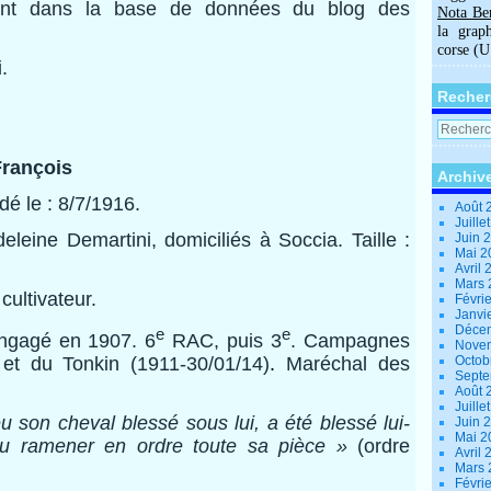
vant dans la base de données du blog des
Nota Be
la grap
corse (
.
Recher
rançois
Archiv
é le : 8/7/1916.
Août 
Juille
eleine Demartini, domiciliés à Soccia. Taille :
Juin 
Mai 
Avril
Mars
cultivateur.
Févri
Janvi
Déce
e
e
engagé en 1907. 6
RAC, puis 3
. Campagnes
Nove
et du Tonkin (1911-30/01/14)
.
Maréchal des
Octob
Sept
Août 
Juille
u son cheval blessé sous lui, a été blessé lui-
Juin 
Mai 
 ramener en ordre toute sa pièce »
(ordre
Avril
Mars
Févri