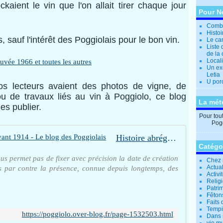
kaient le vin que l'on allait tirer chaque jour
Pour N
Combi
Histo
sauf l'intérêt des Poggiolais pour le bon vin.
Le can
Liste 
de la 
Locali
Un ex
Letia
U por
os lecteurs avaient des photos de vigne, de
 de travaux liés au vin à Poggiolo, ce blog
La mét
es publier.
Pour tout 
Pogg
Histoire abrégée du village avant 1914 - Le blog des Poggiolais
Catégo
us permet pas de fixer avec précision la date de création
Chez 
Actual
s par contre la présence, connue depuis longtemps, des
Activi
Relig
Patrim
Fêtons
Faits 
Tempi
https://poggiolo.over-blog.fr/page-1532503.html
Dans 