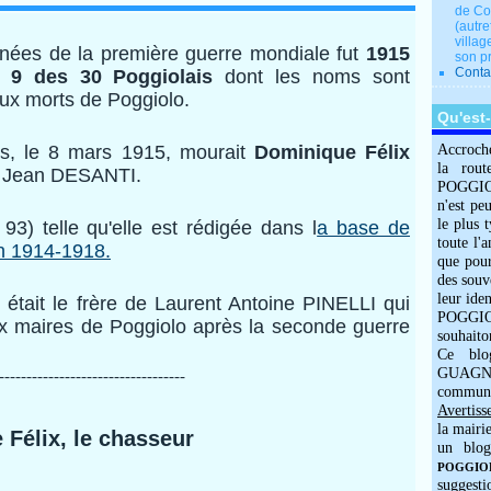
de Co
(autre
villag
nnées de la première guerre mondiale fut
1915
son p
Conta
nt
9 des 30 Poggiolais
dont les noms sont
aux morts de Poggiolo.
Qu'est
ns, le 8 mars 1915, mourait
Dominique Félix
Accroch
la rout
ès Jean DESANTI.
POGGIOLO
n'est pe
le plus 
93) telle qu'elle est rédigée dans l
a base de
toute l'
n 1914-1918.
que pour
des souv
leur iden
 était le frère de Laurent Antoine PINELLI qui
POGGIOL
ux maires de Poggiolo après la seconde guerre
souhaito
Ce blo
GUAGNO
----------------------------------
commun
Avertiss
la mairi
Félix, le chasseur
un blog
POGGIOLO
suggesti