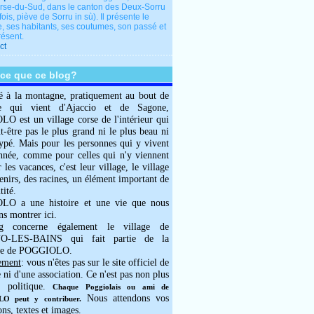
rse-du-Sud, dans le canton des Deux-Sorru
fois, piève de Sorru in sù). Il présente le
e, ses habitants, ses coutumes, son passé et
résent.
ct
-ce que ce blog?
é à la montagne, pratiquement au bout de
e qui vient d'Ajaccio et de Sagone,
 est un village corse de l'intérieur qui
ut-être pas le plus grand ni le plus beau ni
typé. Mais pour les personnes qui y vivent
année, comme pour celles qui n'y viennent
 les vacances, c'est leur village, le village
enirs, des racines, un élément important de
tité.
O a une histoire et une vie que nous
ns montrer ici.
g concerne également le village de
-LES-BAINS qui fait partie de la
e de POGGIOLO.
ement
: vous n'êtes pas sur le site officiel de
e ni d'une association. Ce n'est pas non plus
 politique.
Chaque Poggiolais ou ami de
Nous attendons vos
 peut y contribuer.
ons, textes et images.