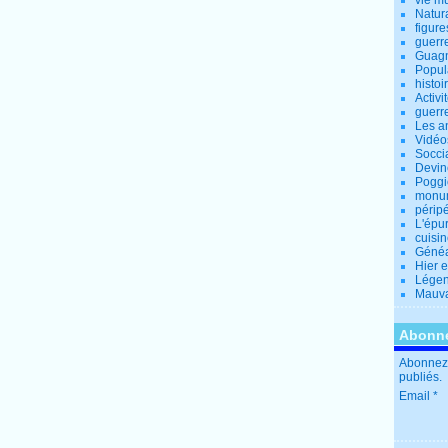
vie m
Natur
figure
guerr
Guagn
Popul
histoi
Activi
guerr
Les a
Vidéo
Socci
Devin
Poggio
monu
périp
L'épu
cuisi
Généa
Hier 
Lége
Mauva
Abonne
Abonnez-
publiés.
Email