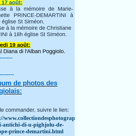
 17 août:
se à la mémoire de Marie-
inette PRINCE-DEMARTINI à
 église St Siméon.
se à la mémoire de Christiane
NI à 18h église St Siméon.
edi 19 août:
l Diana di l'Alban Poggiolo.
-------
--------
lbum de photos des
iolais:
le commander, suivre le lien:
://www.collectiondesphotographes.com/i-
i-antichi-di-u-pighjolu-de-
ppe-prince-demartini.html