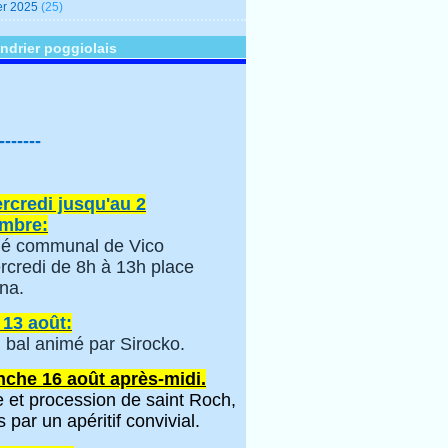
er 2025
(25)
ndrier poggiolais
-------
rcredi jusqu'au 2
mbre:
é communal de Vico
rcredi de 8h à 13h place
na.
 13 août:
 bal animé par Sirocko.
che 16 août après-midi.
 et procession de saint Roch,
s par un apéritif convivial.