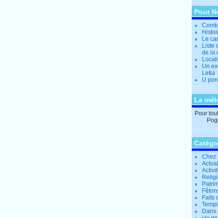
Pour N
Combi
Histo
Le can
Liste 
de la 
Locali
Un ex
Letia
U por
La mét
Pour tout 
Pogg
Catégo
Chez 
Actual
Activi
Relig
Patrim
Fêtons
Faits 
Tempi
Dans 