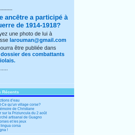
---------
e ancêtre a participé à
uerre de 1914-1918?
ez une photo de lui à
esse
larouman@gmail.com
pourra être publiée dans
e
dossier des combattants
olais.
......
s Récents
ctions d’eau
t-Ce qu’un village corse?
mémoire de Christiane
 sur la Priziuncula du 2 août
rché artisanal de Guagno
rses et les jeux
 lingua corsa
gna !