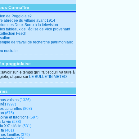
ous Connaître
en de Poggiolais?
ire abrégée du village avant 1914
ton des Deux Sorru à la télévision
des tableaux de l'église de Vico provenant
collection Fesch
sation
emple de travail de recherche patrimoniale:
cu nustrale
éo poggiolaise
savoir sur le temps qu'il fait et qu'il va faire à
iolo, cliquez sur
LE BULLETIN METEO
ries
nos voisins
(1326)
ités
(997)
tés culturelles
(808)
ion
(675)
oine et traditions
(597)
 la vie
(588)
du XX° siècle
(531)
 fa
(401)
nos familles
(379)