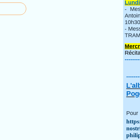
Lundi
- Mes
Anto
10h30
- Mes
TRAMI
Mercr
Récita
--------
-------
L'a
Pogg
Pour 
https
nostr
phili