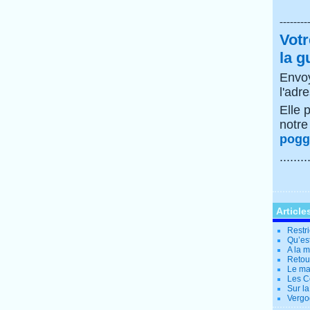
--------
Votr
la g
Envoy
l'adr
Elle 
notr
poggi
........
Article
Restri
Qu’es
A la 
Retour
Le ma
Les Co
Sur la
Vergo