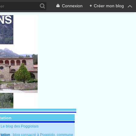
Connexion
+
Créer mon blog
tation
: Le blog des Poggiolais
iption
: blog consacré à Poggiolo, commune