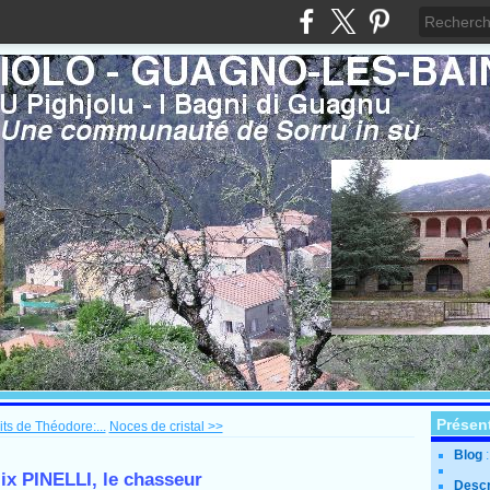
Présen
ts de Théodore:...
Noces de cristal >>
Blog
ix PINELLI, le chasseur
Descr