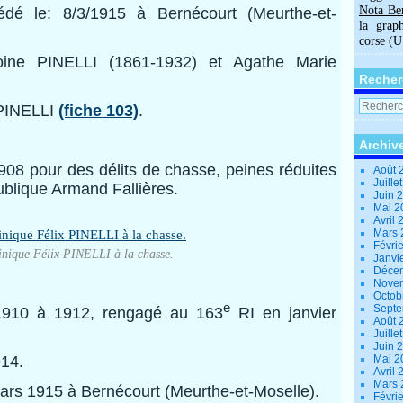
Nota Be
dé le: 8/3/1915 à Bernécourt (Meurthe-et-
la grap
corse (
oine PINELLI (1861-1932) et Agathe Marie
Recher
 PINELLI
(fiche 103)
.
Archiv
08 pour des délits de chasse, peines réduites
Août 
Juille
ublique Armand Fallières.
Juin 
Mai 
Avril
Mars
Févri
nique Félix PINELLI à la chasse.
Janvi
Déce
Nove
Octob
e
Sept
1910 à 1912, rengagé au 163
RI en janvier
Août 
Juille
Juin 
914.
Mai 
Avril
Mars
mars 1915 à Bernécourt (Meurthe-et-Moselle).
Févri