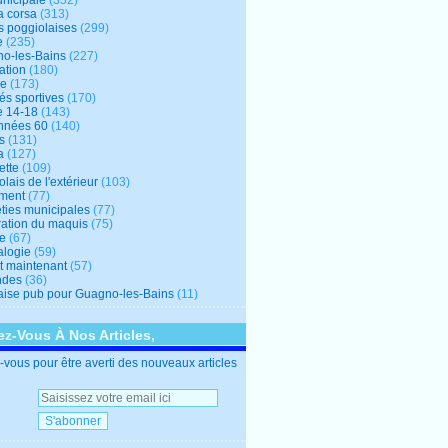
unicipale
(352)
a corsa
(313)
s poggiolaises
(299)
e
(235)
o-les-Bains
(227)
ation
(180)
re
(173)
tés sportives
(170)
e 14-18
(143)
nnées 60
(140)
s
(131)
a
(127)
ette
(109)
lais de l'extérieur
(103)
ment
(77)
éties municipales
(77)
ration du maquis
(75)
ne
(67)
logie
(59)
et maintenant
(57)
ndes
(36)
ise pub pour Guagno-les-Bains
(11)
z-Vous À Nos Articles,
vous pour être averti des nouveaux articles