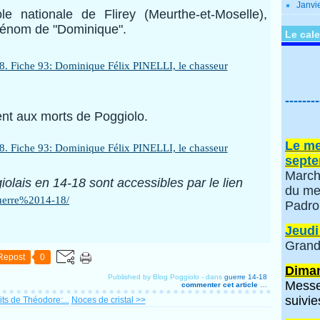
Janvi
e nationale de Flirey (Meurthe-et-Moselle),
rénom de "Dominique".
Le cale
--------
ment aux morts de Poggiolo.
Le me
septe
March
olais en 14-18 sont accessibles par le lien
du me
/guerre%2014-18/
Padro
Jeudi
Grand
Repost
0
Diman
Published by Blog Poggiolo
-
dans
guerre 14-18
Messe
commenter cet article
…
suivie
ts de Théodore:...
Noces de cristal >>