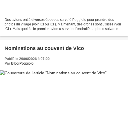
Des avions ont à diverses époques survolé Poggiolo pour prendre des
photos du village (voir ICI ou ICI ). Maintenant, des drones sont utilisés (voir
ICI ). Mais quel fut le premier avion à survoler l'endroit? La photo suivante
pourrait donner une réponse. Sur...
Nominations au couvent de Vico
Publié le 29/06/2026 à 07:00
Par
Blog Poggiolo