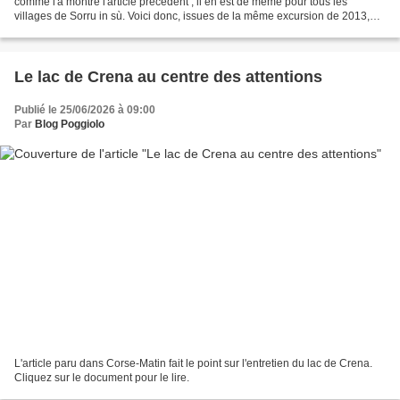
comme l'a montré l'article précédent , il en est de même pour tous les
villages de Sorru in sù. Voici donc, issues de la même excursion de 2013,
les images de Guagno, Orto et Soccia...
Le lac de Crena au centre des attentions
Publié le 25/06/2026 à 09:00
Par
Blog Poggiolo
L'article paru dans Corse-Matin fait le point sur l'entretien du lac de Crena.
Cliquez sur le document pour le lire.