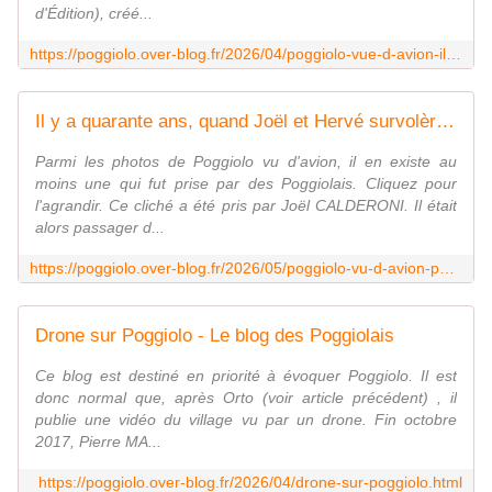
d'Édition), créé...
https://poggiolo.over-blog.fr/2026/04/poggiolo-vue-d-avion-il-y-a-70-ans.html
Il y a quarante ans, quand Joël et Hervé survolèrent Poggiolo - Le blog des Poggiolais
Parmi les photos de Poggiolo vu d'avion, il en existe au
moins une qui fut prise par des Poggiolais. Cliquez pour
l'agrandir. Ce cliché a été pris par Joël CALDERONI. Il était
alors passager d...
https://poggiolo.over-blog.fr/2026/05/poggiolo-vu-d-avion-par-herve-et-joel.html
Drone sur Poggiolo - Le blog des Poggiolais
Ce blog est destiné en priorité à évoquer Poggiolo. Il est
donc normal que, après Orto (voir article précédent) , il
publie une vidéo du village vu par un drone. Fin octobre
2017, Pierre MA...
https://poggiolo.over-blog.fr/2026/04/drone-sur-poggiolo.html