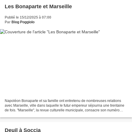
Les Bonaparte et Marseille
Publié le 15/12/2025 à 07:00
Par
Blog Poggiolo
Napoléon Bonaparte et sa famille ont entretenu de nombreuses relations
avec Marseille, ville dans laquelle le futur empereur séjourna une trentaine
de fois. "Marseille", la revue culturelle municipale, consacre son numéro
283, de décembre 2025, à ces...
Deuil à Soccia