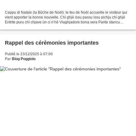
Ceppu di Natale (la Bûche de Noël): le feu de Noël accueille le visiteur qui
vient apporter la bonne nouvelle. Chì ghjè issu passu issu pichju chì ghjè
Entrite puru chì chjave ùn ci n’hè Viaghjadore bona sera Parite stancu
calatevi quì U focu anch’ellu...
Rappel des cérémonies importantes
Publié le 23/12/2025 à 07:00
Par
Blog Poggiolo