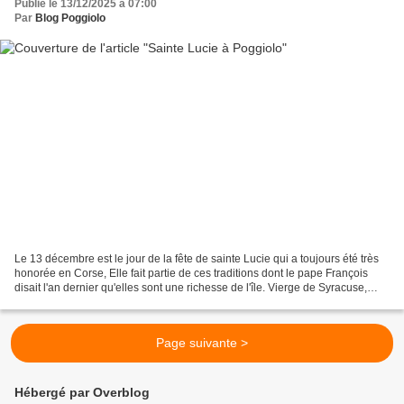
Publié le 13/12/2025 à 07:00
Par
Blog Poggiolo
Le 13 décembre est le jour de la fête de sainte Lucie qui a toujours été très
honorée en Corse, Elle fait partie de ces traditions dont le pape François
disait l'an dernier qu'elles sont une richesse de l'île. Vierge de Syracuse,
Lucie aurait été martyrisée...
Page suivante >
Hébergé par Overblog