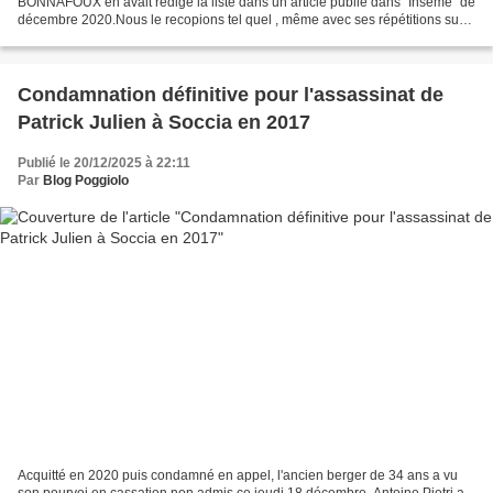
BONNAFOUX en avait rédigé la liste dans un article publié dans "Inseme" de
décembre 2020.Nous le recopions tel quel , même avec ses répétitions sur
le repas de Noël. Le Père Noël est-il...
Condamnation définitive pour l'assassinat de
Patrick Julien à Soccia en 2017
Publié le 20/12/2025 à 22:11
Par
Blog Poggiolo
Acquitté en 2020 puis condamné en appel, l'ancien berger de 34 ans a vu
son pourvoi en cassation non admis ce jeudi 18 décembre. Antoine Pietri a