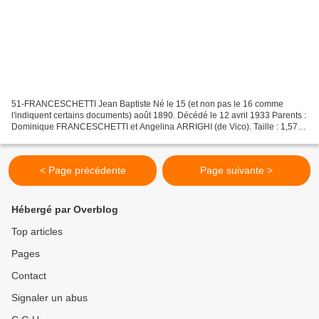
51-FRANCESCHETTI Jean Baptiste Né le 15 (et non pas le 16 comme
l'indiquent certains documents) août 1890. Décédé le 12 avril 1933 Parents :
Dominique FRANCESCHETTI et Angelina ARRIGHI (de Vico). Taille : 1,57
m. Appelé en octobre 1911 au 1er zouave en...
< Page précédente
Page suivante >
Hébergé par Overblog
Top articles
Pages
Contact
Signaler un abus