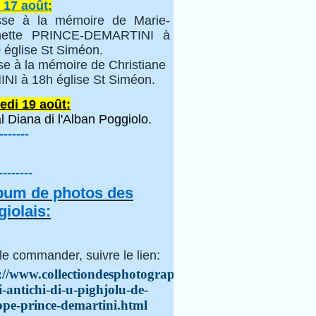
 17 août:
se à la mémoire de Marie-
inette PRINCE-DEMARTINI à
 église St Siméon.
se à la mémoire de Christiane
NI à 18h église St Siméon.
edi 19 août:
l Diana di l'Alban Poggiolo.
-------
--------
lbum de photos des
iolais:
le commander, suivre le lien:
://www.collectiondesphotographes.com/i-
i-antichi-di-u-pighjolu-de-
ppe-prince-demartini.html