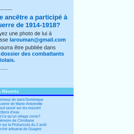
---------
e ancêtre a participé à
uerre de 1914-1918?
ez une photo de lui à
esse
larouman@gmail.com
pourra être publiée dans
e
dossier des combattants
olais.
......
s Récents
honneur de saint Dominique
uvenir de Marie-Antoinette
out savoir sur les mazzeri
ctions d’eau
t-Ce qu’un village corse?
mémoire de Christiane
 sur la Priziuncula du 2 août
rché artisanal de Guagno