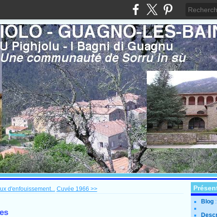
Présen
ux d'enfouissement...
Cuvée 1966 >>
Blog
res
Descr