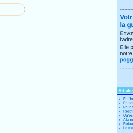
--------
Votr
la g
Envoy
l'adr
Elle 
notr
poggi
........
Article
En l'
En so
Pour t
Restri
Qu’es
A la 
Retour
Le ma