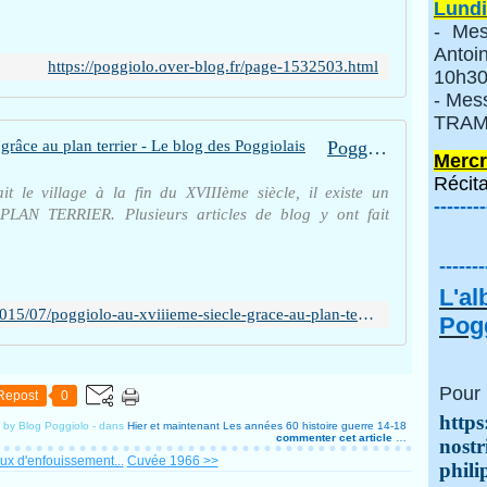
Lundi
- Mes
Anto
https://poggiolo.over-blog.fr/page-1532503.html
10h30
- Mes
TRAMI
Poggiolo au XVIIIème siècle grâce au plan terrier - Le blog des Poggiolais
Mercr
Récita
t le village à la fin du XVIIIème siècle, il existe un
--------
PLAN TERRIER. Plusieurs articles de blog y ont fait
-------
L'a
https://poggiolo.over-blog.fr/2015/07/poggiolo-au-xviiieme-siecle-grace-au-plan-terrier.html
Pogg
Pour 
Repost
0
https
 by Blog Poggiolo
-
dans
Hier et maintenant
Les années 60
histoire
guerre 14-18
commenter cet article
…
nostr
ux d'enfouissement...
Cuvée 1966 >>
phili