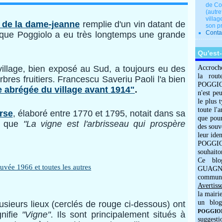
de Co
(autre
villag
 de la dame-jeanne
remplie d'un vin datant de
son p
Conta
que Poggiolo a eu très longtemps une grande
Qu'est
illage, bien exposé au Sud, a toujours eu des
Accroch
la rout
rbres fruitiers. Francescu Saveriu Paoli l'a bien
POGGIOLO
e abrégée du village avant 1914"
.
n'est pe
le plus 
toute l'
orse
, élaboré entre 1770 et 1795, notait dans sa
que pour
lo que
"La vigne est l'arbrisseau qui prospère
des souv
leur iden
POGGIOL
souhaito
Ce blo
GUAGNO
commun
Avertiss
la mairi
un blog
usieurs lieux (cerclés de rouge ci-dessous) ont
POGGIOLO
gnifie
"Vigne"
. Ils sont principalement situés à
suggesti