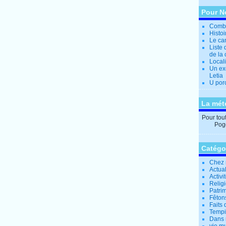
Pour N
Combi
Histo
Le can
Liste 
de la 
Locali
Un ex
Letia
U por
La mét
Pour tout 
Pogg
Catégo
Chez 
Actual
Activi
Relig
Patrim
Fêtons
Faits 
Tempi
Dans 