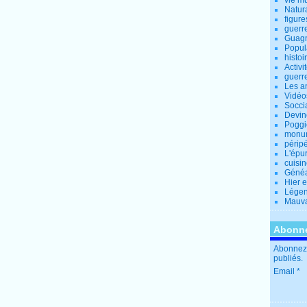
vie m
Natur
figure
guerr
Guagn
Popul
histoi
Activi
guerr
Les a
Vidéo
Socci
Devin
Poggio
monu
périp
L'épu
cuisi
Généa
Hier 
Lége
Mauva
Abonne
Abonnez-
publiés.
Email