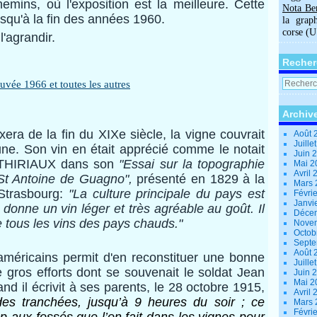
emins, où l'exposition est la meilleure. Cette
Nota Be
jusqu'à la fin des années 1960.
la grap
corse (
'agrandir.
Recher
Archiv
era de la fin du XIXe siècle, la vigne couvrait
Août 
Juille
ne. Son vin en était apprécié comme le notait
Juin 
 THIRIAUX d
ans son
"Essai sur la topographie
Mai 
Avril
St Antoine de Guagno",
présenté en 1829 à la
Mars
Strasbourg:
"La culture principale du pays est
Févri
Janvi
t donne un vin léger et très agréable au goût. Il
Déce
 tous les vins des pays chauds."
Nove
Octob
Sept
Août 
américains permit d'en reconstituer une bonne
Juille
 gros efforts dont se souvenait le soldat Jean
Juin 
Mai 
 il écrivit à ses parents, le 28 octobre 1915,
Avril
des tranchées, jusqu’à 9 heures du soir ; ce
Mars
Févri