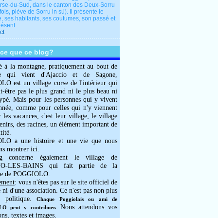
rse-du-Sud, dans le canton des Deux-Sorru
fois, piève de Sorru in sù). Il présente le
e, ses habitants, ses coutumes, son passé et
résent.
ct
-ce que ce blog?
é à la montagne, pratiquement au bout de
e qui vient d'Ajaccio et de Sagone,
 est un village corse de l'intérieur qui
ut-être pas le plus grand ni le plus beau ni
typé. Mais pour les personnes qui y vivent
année, comme pour celles qui n'y viennent
 les vacances, c'est leur village, le village
enirs, des racines, un élément important de
tité.
O a une histoire et une vie que nous
ns montrer ici.
g concerne également le village de
-LES-BAINS qui fait partie de la
e de POGGIOLO.
ement
: vous n'êtes pas sur le site officiel de
e ni d'une association. Ce n'est pas non plus
 politique.
Chaque Poggiolais ou ami de
Nous attendons vos
 peut y contribuer.
ons, textes et images.