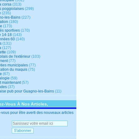
unicipale
(352)
a corsa
(313)
s poggiolaises
(299)
e
(235)
o-les-Bains
(227)
ation
(180)
re
(173)
tés sportives
(170)
e 14-18
(143)
nnées 60
(140)
s
(131)
a
(127)
ette
(109)
lais de l'extérieur
(103)
ment
(77)
éties municipales
(77)
ration du maquis
(75)
ne
(67)
logie
(59)
et maintenant
(57)
ndes
(37)
ise pub pour Guagno-les-Bains
(11)
z-Vous À Nos Articles,
vous pour être averti des nouveaux articles