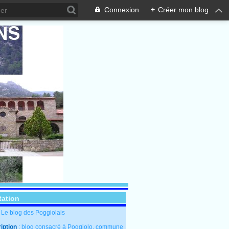
Connexion
+
Créer mon blog
tation
: Le blog des Poggiolais
iption
: blog consacré à Poggiolo, commune