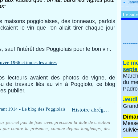
p aux fossés que l’on fait dans les vignes pour
Janvi
s".
Le cale
maisons poggiolaises, des tonneaux, parfois
kaient le vin que l'on allait tirer chaque jour
--------
sauf l'intérêt des Poggiolais pour le bon vin.
Le me
septe
March
os lecteurs avaient des photos de vigne, de
du me
 de travaux liés au vin à Poggiolo, ce blog
Padro
es publier.
Jeudi
Grand
Histoire abrégée du village avant 1914 - Le blog des Poggiolais
Diman
us permet pas de fixer avec précision la date de création
Messe
s par contre la présence, connue depuis longtemps, des
suivie