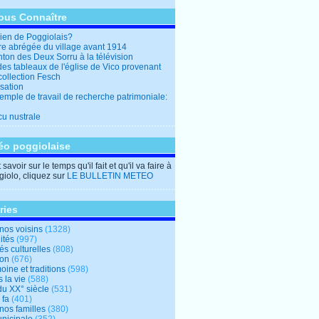
ous Connaître
en de Poggiolais?
ire abrégée du village avant 1914
ton des Deux Sorru à la télévision
des tableaux de l'église de Vico provenant
collection Fesch
sation
emple de travail de recherche patrimoniale:
cu nustrale
éo poggiolaise
savoir sur le temps qu'il fait et qu'il va faire à
iolo, cliquez sur
LE BULLETIN METEO
ries
nos voisins
(1328)
ités
(997)
tés culturelles
(808)
ion
(676)
oine et traditions
(598)
 la vie
(588)
du XX° siècle
(531)
 fa
(401)
nos familles
(380)