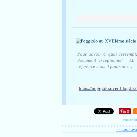
Pour savoir à quoi ressemblai
document exceptionnel : LE 
référence mais il faudrait s...
Published
<< Les trava