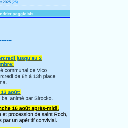
er 2025
(25)
ndrier poggiolais
-------
rcredi jusqu'au 2
mbre:
é communal de Vico
rcredi de 8h à 13h place
na.
 13 août:
 bal animé par Sirocko.
che 16 août après-midi.
 et procession de saint Roch,
s par un apéritif convivial.