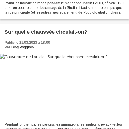
Parmi les travaux entrepris pendant le mandat de Martin PAOLI, né voici 120
ans , on peut retenir le bétonnage de la Stretta. Il faut se rendre compte que
la rue principale (et les autres rues également) de Poggiolo était un chemin
empierré avec des cailloux...
Sur quelle chaussée circulait-on?
Publié le 21/03/2023 à 18:00
Par
Blog Poggiolo
Pendant longtemps, les piétons, les animaux (ânes, mulets, chevaux) et les
voitures circulèrent sur des routes qui étaient des sentiers élargis pouvant