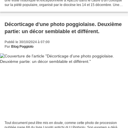
une visite historique et exceptionnelle à Ajaccio dans le cadre d'un colloque
sur la piété populaire, organisé par le diocèse les 14 et 15 décembre. Une
visite qui pourrait être...
Décorticage d'une photo poggiolaise. Deuxième
partie: un décor semblable et différent.
Publié le 30/10/2024 à 07:00
Par
Blog Poggiolo
Tout document peut être mis en doute, comme cette photo de procession
publiée page 68 du livre I nostri antichi di U Pighjolu. Son examen a déjà