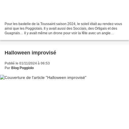
Pour les bastelle de la Toussaint saison 2024, le soleil était au rendez-vous
ainsi que les Poggiolais. Il y avait aussi des Socciais, des Ortigais et des
Guagnais… Il y avait même un drone pour voir la fête avec un angle
nouveau. L’ambiance était conviviale...
Halloween improvisé
Publié le 01/11/2024 à 06:53
Par
Blog Poggiolo