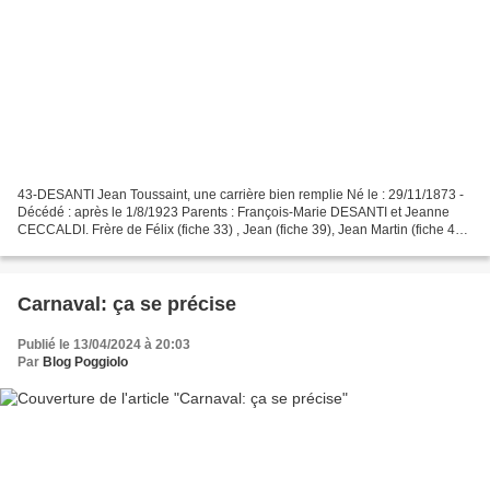
43-DESANTI Jean Toussaint, une carrière bien remplie Né le : 29/11/1873 -
Décédé : après le 1/8/1923 Parents : François-Marie DESANTI et Jeanne
CECCALDI. Frère de Félix (fiche 33) , Jean (fiche 39), Jean Martin (fiche 42)
, Joseph (fiche 45) et Paul (fiche...
Carnaval: ça se précise
Publié le 13/04/2024 à 20:03
Par
Blog Poggiolo