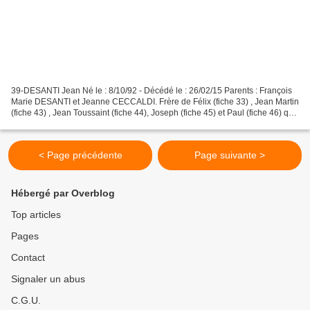
39-DESANTI Jean Né le : 8/10/92 - Décédé le : 26/02/15 Parents : François
Marie DESANTI et Jeanne CECCALDI. Frère de Félix (fiche 33) , Jean Martin
(fiche 43) , Jean Toussaint (fiche 44), Joseph (fiche 45) et Paul (fiche 46) qui
ont tous participé à la...
< Page précédente
Page suivante >
Hébergé par Overblog
Top articles
Pages
Contact
Signaler un abus
C.G.U.