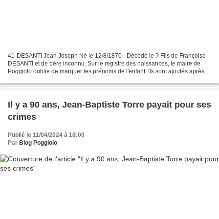
41-DESANTI Jean Joseph Né le 12/8/1870 - Décédé le ? Fils de Françoise
DESANTI et de père inconnu. Sur le registre des naissances, le maire de
Poggiolo oublie de marquer les prénoms de l'enfant. Ils sont ajoutés après
un jugement du tribunal en date du...
Il y a 90 ans, Jean-Baptiste Torre payait pour ses
crimes
Publié le 11/04/2024 à 18:00
Par
Blog Poggiolo