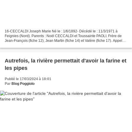
16-CECCALDI Joseph Marie Né le : 1/6/1892- Décédé le : 11/3/1971 à
Feignies (Nord). Parents : Noël CECCALDI et Toussainte PAOLI. Frère de
Jean-François (fiche 12), Jean Martin (fiche 14) et Valère (fiche 17). Appelé
le 1/10/1913 au 59e RI. Sergent-fourrier...
Autrefois, la rivière permettait d'avoir la farine et
les pipes
Publié le 17/03/2024 à 18:01
Par
Blog Poggiolo