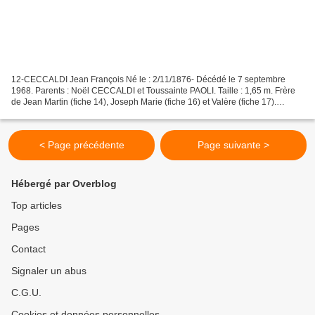
12-CECCALDI Jean François Né le : 2/11/1876- Décédé le 7 septembre
1968. Parents : Noël CECCALDI et Toussainte PAOLI. Taille : 1,65 m. Frère
de Jean Martin (fiche 14), Joseph Marie (fiche 16) et Valère (fiche 17).
Engagé le 12 mars 1895 au 4e RTA (régiment...
< Page précédente
Page suivante >
Hébergé par Overblog
Top articles
Pages
Contact
Signaler un abus
C.G.U.
Cookies et données personnelles