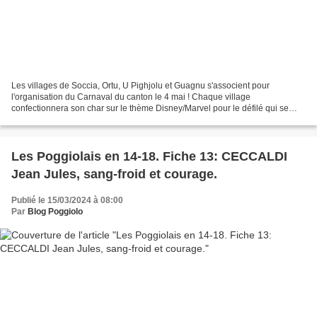
Les villages de Soccia, Ortu, U Pighjolu et Guagnu s'associent pour
l'organisation du Carnaval du canton le 4 mai ! Chaque village
confectionnera son char sur le thème Disney/Marvel pour le défilé qui se
terminera par un goûter à la salle des fêtes d'U...
Les Poggiolais en 14-18. Fiche 13: CECCALDI
Jean Jules, sang-froid et courage.
Publié le 15/03/2024 à 08:00
Par
Blog Poggiolo