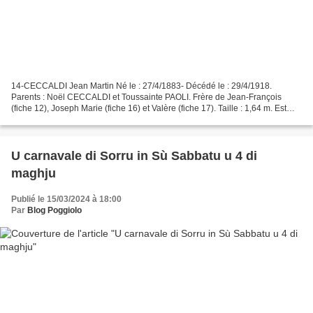
14-CECCALDI Jean Martin Né le : 27/4/1883- Décédé le : 29/4/1918.
Parents : Noël CECCALDI et Toussainte PAOLI. Frère de Jean-François
(fiche 12), Joseph Marie (fiche 16) et Valère (fiche 17). Taille : 1,64 m. Est
élève-maître à Tunis quand il passe le...
U carnavale di Sorru in Sù Sabbatu u 4 di
maghju
Publié le 15/03/2024 à 18:00
Par
Blog Poggiolo