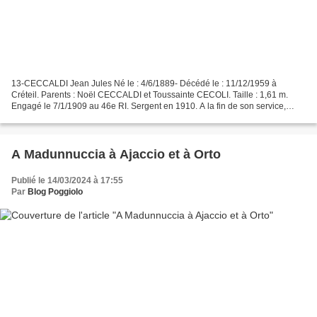
13-CECCALDI Jean Jules Né le : 4/6/1889- Décédé le : 11/12/1959 à
Créteil. Parents : Noël CECCALDI et Toussainte CECOLI. Taille : 1,61 m.
Engagé le 7/1/1909 au 46e RI. Sergent en 1910. A la fin de son service,
s’installe à Paris, 24 rue Traversière. Rappelé...
A Madunnuccia à Ajaccio et à Orto
Publié le 14/03/2024 à 17:55
Par
Blog Poggiolo