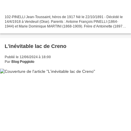
102-PINELLI Jean-Toussaint, héros de 1917 Né le 22/10/1891 - Décédé le
14/4/1918 à Vendeuil (Oise). Parents : Antoine François PINELLI (1864-
1944) et Marie Dominique MARTINI (1868-1909). Frère d’Antoinette (1897-
1989), épouse de Martin OTTAVY (fiche 77)...
L'inévitable lac de Creno
Publié le 12/06/2024 à 18:00
Par
Blog Poggiolo