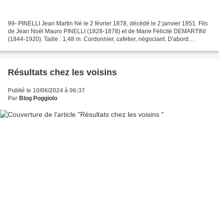
99- PINELLI Jean Martin Né le 2 février 1878, décédé le 2 janvier 1951. Fils
de Jean Noël Mauro PINELLI (1828-1878) et de Marie Félicité DEMARTINI
(1844-1920). Taille : 1,48 m. Cordonnier, cafetier, négociant. D'abord
dispensé, il est rappelé à l’armée...
Résultats chez les voisins
Publié le 10/06/2024 à 06:37
Par
Blog Poggiolo