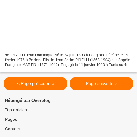
98- PINELLI Jean Dominique Né le 24 juin 1893 à Poggiolo. Décédé le 19
février 1976 à Béziers. Fils de Jean André PINELLI (1863-1904) et d'Angèle
Françoise MARTINI (1871-1942). Engagé le 11 janvier 1913 à Tunis au 4e
tirailleur algérien, fait campagne...
< Page précédente
Page suivante >
Hébergé par Overblog
Top articles
Pages
Contact