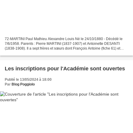
72-MARTINI Paul Mathieu Alexandre Louis Né le 24/10/1880 - Décédé le
7/6/1958. Parents : Pierre MARTINI (1837-1907) et Antoinette DESANTI
(1838-1908). Il a sept frères et sœurs dont François Antoine (fiche 61) et
Jacques Antoine (fiche 63) . Taille :...
Les inscriptions pour l'Académie sont ouvertes
Publié le 13/05/2024 à 18:00
Par
Blog Poggiolo