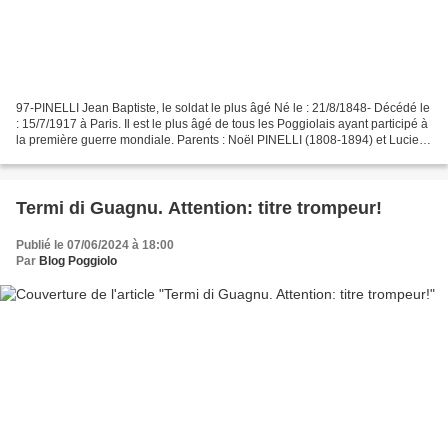
97-PINELLI Jean Baptiste, le soldat le plus âgé Né le : 21/8/1848- Décédé le
: 15/7/1917 à Paris. Il est le plus âgé de tous les Poggiolais ayant participé à
la première guerre mondiale. Parents : Noël PINELLI (1808-1894) et Lucie
NESA. Père de François...
Termi di Guagnu. Attention: titre trompeur!
Publié le 07/06/2024 à 18:00
Par
Blog Poggiolo