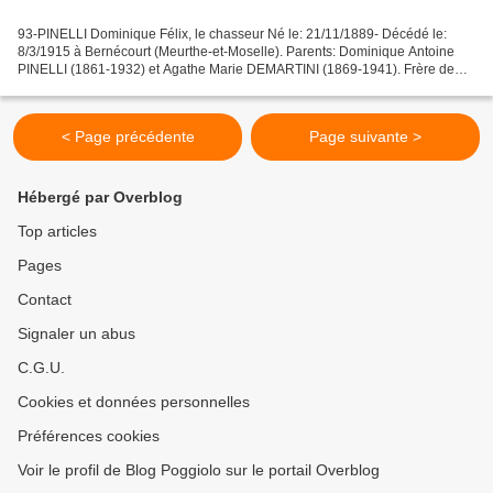
93-PINELLI Dominique Félix, le chasseur Né le: 21/11/1889- Décédé le:
8/3/1915 à Bernécourt (Meurthe-et-Moselle). Parents: Dominique Antoine
PINELLI (1861-1932) et Agathe Marie DEMARTINI (1869-1941). Frère de
Laurent Antoine PINELLI (fiche 103) . Taille:...
< Page précédente
Page suivante >
Hébergé par Overblog
Top articles
Pages
Contact
Signaler un abus
C.G.U.
Cookies et données personnelles
Préférences cookies
Voir le profil de Blog Poggiolo sur le portail Overblog