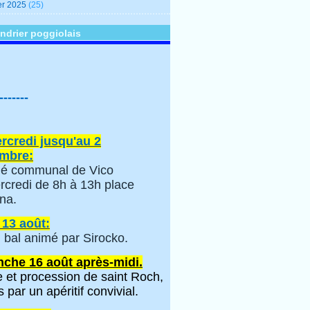
er 2025
(25)
ndrier poggiolais
-------
rcredi jusqu'au 2
mbre:
é communal de Vico
rcredi de 8h à 13h place
na.
 13 août:
 bal animé par Sirocko.
che 16 août après-midi.
 et procession de saint Roch,
s par un apéritif convivial.