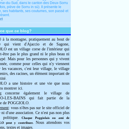
rse-du-Sud, dans le canton des Deux-Sorru
fois, piève de Sorru in sù). Il présente le
e, ses habitants, ses coutumes, son passé et
résent.
ct
-ce que ce blog?
é à la montagne, pratiquement au bout de
e qui vient d'Ajaccio et de Sagone,
 est un village corse de l'intérieur qui
ut-être pas le plus grand ni le plus beau ni
typé. Mais pour les personnes qui y vivent
année, comme pour celles qui n'y viennent
 les vacances, c'est leur village, le village
enirs, des racines, un élément important de
tité.
O a une histoire et une vie que nous
ns montrer ici.
g concerne également le village de
-LES-BAINS qui fait partie de la
e de POGGIOLO.
ement
: vous n'êtes pas sur le site officiel de
e ni d'une association. Ce n'est pas non plus
 politique.
Chaque Poggiolais ou ami de
Nous attendons vos
 peut y contribuer.
ons, textes et images.