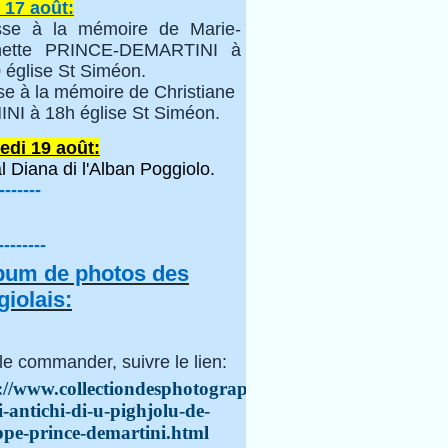
 17 août:
se à la mémoire de Marie-
inette PRINCE-DEMARTINI à
 église St Siméon.
se à la mémoire de Christiane
NI à 18h église St Siméon.
edi 19 août:
l Diana di l'Alban Poggiolo.
-------
--------
lbum de photos des
iolais:
le commander, suivre le lien:
://www.collectiondesphotographes.com/i-
i-antichi-di-u-pighjolu-de-
ppe-prince-demartini.html