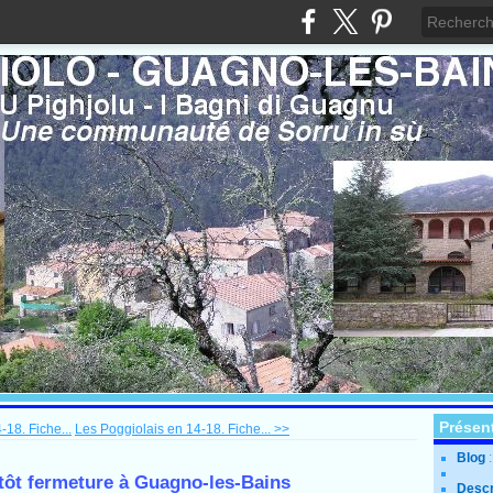
Présen
18. Fiche...
Les Poggiolais en 14-18. Fiche... >>
Blog
entôt fermeture à Guagno-les-Bains
Descr