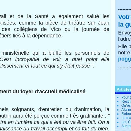
--------
Votr
vail et de la Santé a également salué les
éalisées, comme la pièce de théâtre sur Jean
la g
 des collégiens de Vico ou la journée de
Envoy
étiers liés à la dépendance.
l'adr
Elle 
notr
inistérielle qui a bluffé les personnels de
poggi
C'est incroyable de voir à quel point elle
blissement et tout ce qui s'y était passé "
.
........
Article
ent du foyer d'accueil médicalisé
Pour t
Restri
Qu’es
nels soignants, d'entretien ou d'animation, la
A la 
Retour
autrin aura été perçue comme très gratifiante :
"
Le ma
re en lumière ce qui a été ou va être fait. On a
Les Co
Sur la
aissance du travail accompli et ça fait du bien.