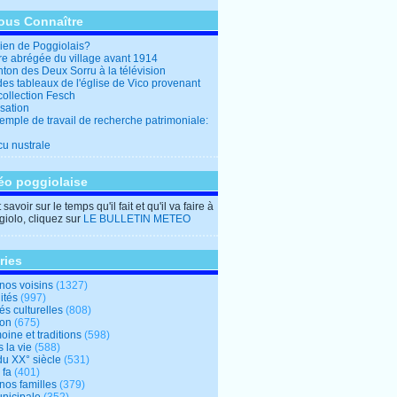
ous Connaître
en de Poggiolais?
ire abrégée du village avant 1914
ton des Deux Sorru à la télévision
des tableaux de l'église de Vico provenant
collection Fesch
sation
emple de travail de recherche patrimoniale:
cu nustrale
éo poggiolaise
savoir sur le temps qu'il fait et qu'il va faire à
iolo, cliquez sur
LE BULLETIN METEO
ries
nos voisins
(1327)
ités
(997)
tés culturelles
(808)
ion
(675)
oine et traditions
(598)
 la vie
(588)
du XX° siècle
(531)
 fa
(401)
nos familles
(379)