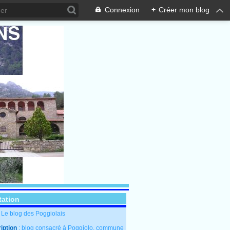
Connexion
+
Créer mon blog
tation
: Le blog des Poggiolais
iption
: blog consacré à Poggiolo, commune