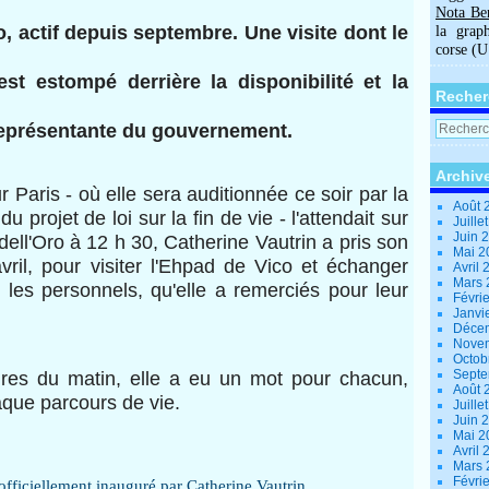
Nota Be
, actif depuis septembre. Une visite dont le
la grap
corse (
'est estompé derrière la disponibilité et la
Recher
 représentante du gouvernement.
Archiv
r Paris - où elle sera auditionnée ce soir par la
Août 
 projet de loi sur la fin de vie - l'attendait sur
Juille
Juin 
ll'Oro à 12 h 30, Catherine Vautrin a pris son
Mai 
vril, pour visiter l'Ehpad de Vico et échanger
Avril
Mars
 les personnels, qu'elle a remerciés pour leur
Févri
Janvi
Déce
Nove
Octob
Sept
res du matin, elle a eu un mot pour chacun,
Août 
aque parcours de vie.
Juille
Juin 
Mai 
Avril
Mars
Févri