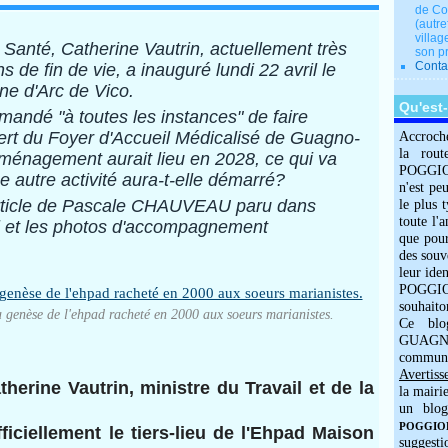
de Co
(autre
villag
a Santé, Catherine Vautrin, actuellement très
son p
Conta
 de fin de vie, a inauguré lundi 22 avril le
ne d'Arc de Vico.
Qu'est
emandé "à toutes les instances" de faire
fert du Foyer d'Accueil Médicalisé de Guagno-
Accroch
la rout
éménagement aurait lieu en 2028, ce qui va
POGGIOLO
 une autre activité aura-t-elle démarré?
n'est pe
'article de Pascale CHAUVEAU paru dans
le plus 
toute l'
l et les photos d'accompagnement
que pour
des souv
leur iden
POGGIOL
souhaito
 genèse de l'ehpad racheté en 2000 aux soeurs marianistes.
Ce blo
GUAGNO
commun
Avertiss
therine Vautrin, ministre du Travail et de la
la mairi
un blog
POGGIOLO
ficiellement le tiers-lieu de l'Ehpad Maison
suggesti