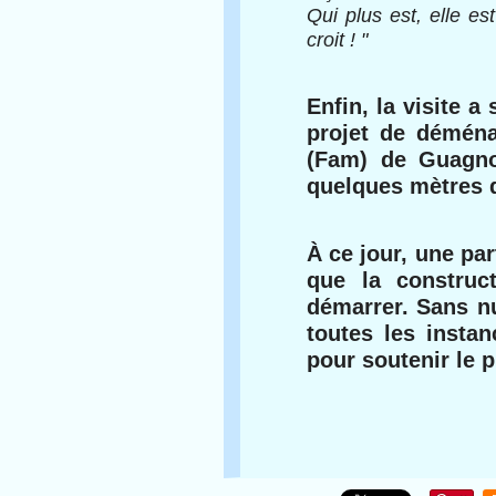
Qui plus est, elle es
croit ! "
Enfin, la visite 
projet de déména
(Fam) de Guagno-
quelques mètres d
À ce jour, une pa
que la construc
démarrer. Sans n
toutes les insta
pour soutenir le p