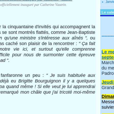
Janvi
t officiellement inauguré par Catherine Vautrin.
Le cale
 la cinquantaine d'invités qui accompagnent la
ts se sont montrés flattés, comme Jean-Baptiste
--------
en qu'une ministre s'intéresse aux aînés ",
ou
s caché son plaisir de la rencontrer :
" Ça fait
 notre vie ici, et surtout qu'elle comprenne
Le me
fficile pour nous de surmonter cette épreuve
septe
pad "
.
March
du me
Padro
 fanfaronne un peu :
" Je suis habituée aux
déjà eu Brigitte Bourguignon il y a quelques
Jeudi
pa quand même ! Si elle veut je lui apprendrai
Grand
a remarqué mon châle que j'ai tricoté moi-même
Diman
Messe
suivie