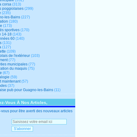
unicipale
(352)
a corsa
(313)
s poggiolaises
(299)
e
(235)
o-les-Bains
(227)
ation
(180)
re
(173)
tés sportives
(170)
e 14-18
(143)
nnées 60
(140)
s
(131)
a
(127)
ette
(109)
lais de l'extérieur
(103)
ment
(77)
éties municipales
(77)
ration du maquis
(75)
ne
(67)
logie
(59)
et maintenant
(57)
ndes
(37)
ise pub pour Guagno-les-Bains
(11)
z-Vous À Nos Articles,
vous pour être averti des nouveaux articles