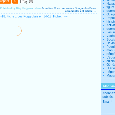
vie m
Repost
0
Natur
figure
Published by Blog Poggiolo
-
dans
Actualités
Chez nos voisins
Guagno-les-Bains
guerr
commenter cet article
…
Guagn
18. Fiche...
Les Poggiolais en 14-18. Fiche... >>
Popul
histoi
Activi
guerr
Les a
Vidéo
Socci
Devin
Poggio
monu
périp
L'épu
cuisi
Généa
Hier 
Lége
Mauva
Abonne
Abonnez-
publiés.
Email