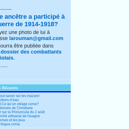
---------
e ancêtre a participé à
uerre de 1914-1918?
ez une photo de lui à
esse
larouman@gmail.com
pourra être publiée dans
e
dossier des combattants
olais.
......
s Récents
out savoir sur les mazzeri
ctions d’eau
t-Ce qu’un village corse?
mémoire de Christiane
 sur la Priziuncula du 2 août
rché artisanal de Guagno
rses et les jeux
 lingua corsa