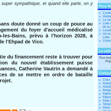
t super sympathique, et quand elle parle, on y
Pour N
Combi
Histo
Le can
a sans doute donné un coup de pouce au
Liste 
de la 
gement du foyer d'accueil médicalisé
Locali
Un ex
les-Bains, prévu à l'horizon 2028, à
Letia
e l'Ehpad de Vico.
U por
La mét
rtie du financement reste à trouver pour
Pour tout 
Pogg
tion du nouvel établissement puisse
uances, Catherine Vautrin a demandé à
Catégo
nces de se mettre en ordre de bataille
rojet.
Chez 
Actual
Activi
Relig
Patrim
Fêtons
Faits 
Tempi
Dans 