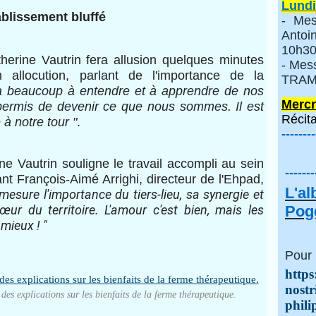
Lundi
ablissement bluffé
- Mes
Anto
10h30
erine Vautrin fera allusion quelques minutes
- Mes
 allocution, parlant de l'importance de la
TRAMI
 a beaucoup à entendre et à apprendre de nos
Mercr
permis de devenir ce que nous sommes. Il est
Récita
 à notre tour "
.
--------
ne Vautrin souligne le travail accompli au sein
-------
uant François-Aimé Arrighi, directeur de l'Ehpad,
L'a
mesure l'importance du tiers-lieu, sa synergie et
ur du territoire. L'amour c'est bien, mais les
Pogg
mieux ! "
Pour 
https
nostr
es explications sur les bienfaits de la ferme thérapeutique.
phili