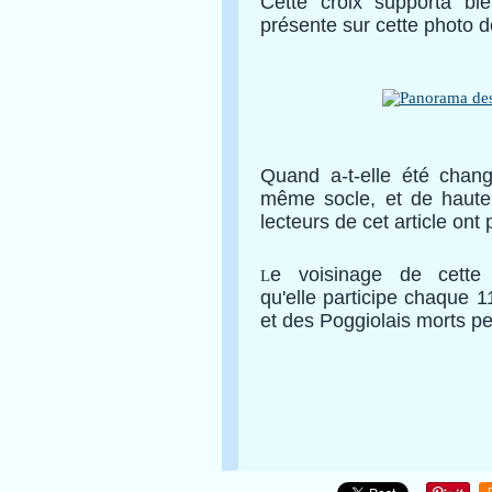
Cette croix supporta bi
présente sur cette photo 
Quand a-t-elle été chang
même socle, et de haute
lecteurs de cet article ont 
e voisinage de cette
L
qu'elle
participe c
haque 1
et des Poggiolais morts pe