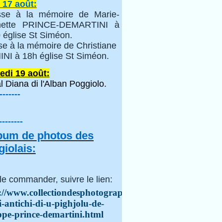
 17 août:
se à la mémoire de Marie-
inette PRINCE-DEMARTINI à
 église St Siméon.
se à la mémoire de Christiane
NI à 18h église St Siméon.
edi 19 août:
l Diana di l'Alban Poggiolo.
-------
--------
lbum de photos des
iolais:
le commander, suivre le lien:
://www.collectiondesphotographes.com/i-
i-antichi-di-u-pighjolu-de-
ppe-prince-demartini.html