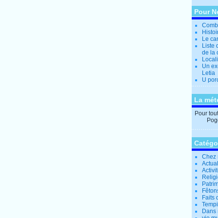
Pour N
Combi
Histo
Le can
Liste 
de la 
Locali
Un ex
Letia
U por
La mét
Pour tout 
Pogg
Catégo
Chez 
Actual
Activi
Relig
Patrim
Fêtons
Faits 
Tempi
Dans 