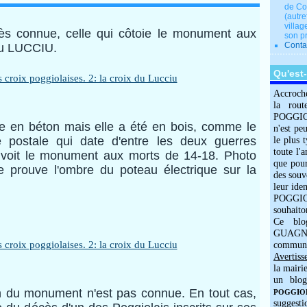
de Co
(autre
villag
rès connue, celle qui
côtoie le monument aux
son p
Conta
 du LUCCIU.
Qu'est
Accroch
la rout
POGGIOLO
être en béton mais elle a été en bois, comme le
n'est pe
te postale qui date d'entre les deux guerres
le plus 
toute l'
 voit le monument aux morts de 14-18. Photo
que pour
 prouve l'ombre du poteau électrique sur la
des souv
leur iden
POGGIOL
souhaito
Ce blo
GUAGNO
commun
Avertiss
la mairi
un blog
on du monument n'est pas connue. En tout cas,
POGGIOLO
suggesti