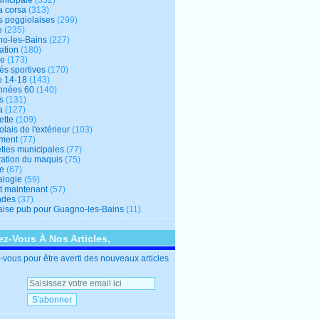
unicipale
(352)
a corsa
(313)
s poggiolaises
(299)
e
(235)
o-les-Bains
(227)
ation
(180)
re
(173)
tés sportives
(170)
e 14-18
(143)
nnées 60
(140)
s
(131)
a
(127)
ette
(109)
lais de l'extérieur
(103)
ment
(77)
éties municipales
(77)
ration du maquis
(75)
ne
(67)
logie
(59)
et maintenant
(57)
ndes
(37)
ise pub pour Guagno-les-Bains
(11)
z-Vous À Nos Articles,
vous pour être averti des nouveaux articles