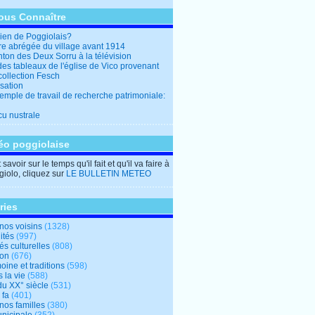
ous Connaître
en de Poggiolais?
ire abrégée du village avant 1914
ton des Deux Sorru à la télévision
des tableaux de l'église de Vico provenant
collection Fesch
sation
emple de travail de recherche patrimoniale:
cu nustrale
éo poggiolaise
savoir sur le temps qu'il fait et qu'il va faire à
iolo, cliquez sur
LE BULLETIN METEO
ries
nos voisins
(1328)
ités
(997)
tés culturelles
(808)
ion
(676)
oine et traditions
(598)
 la vie
(588)
du XX° siècle
(531)
 fa
(401)
nos familles
(380)