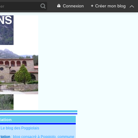
Connexion
+
Créer mon blog
tation
: Le blog des Poggiolais
iption
: blog consacré à Poggiolo, commune