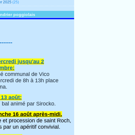
er 2025
(25)
ndrier poggiolais
-------
rcredi jusqu'au 2
mbre:
é communal de Vico
rcredi de 8h à 13h place
na.
 13 août:
 bal animé par Sirocko.
che 16 août après-midi.
 et procession de saint Roch,
s par un apéritif convivial.