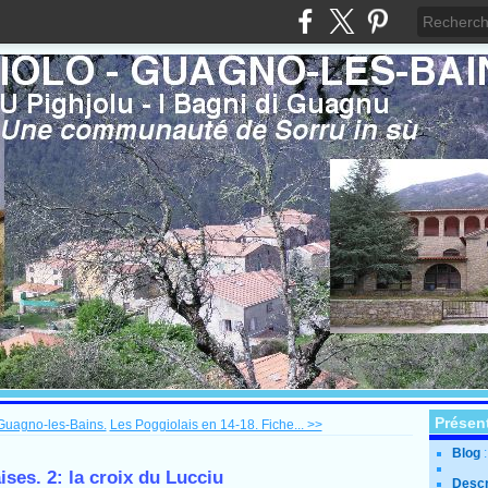
Présen
Guagno-les-Bains.
Les Poggiolais en 14-18. Fiche... >>
Blog
ses. 2: la croix du Lucciu
Descr