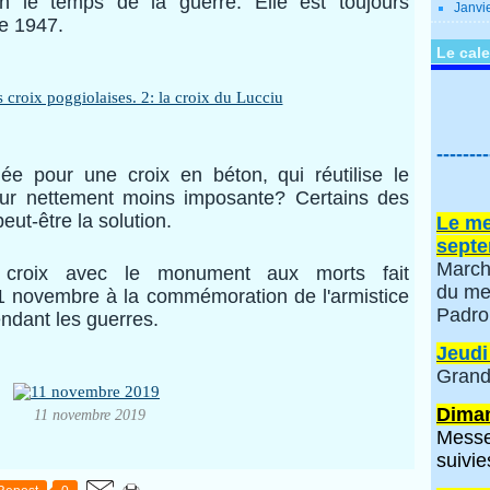
en le temps de la guerre. Elle est toujours
Janvi
de 1947.
Le cale
--------
ée pour une croix en béton, qui réutilise le
ur nettement moins imposante? Certains des
peut-être la solution.
Le me
septe
March
 croix avec le monument aux morts fait
du me
1 novembre à la commémoration de
l'armistice
Padro
ndant les guerres.
Jeudi
Grand
Diman
11 novembre 2019
Messe
suivie