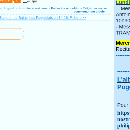
Repost
0
Lundi
- Mes
og Poggiolo
-
dans
Hier et maintenant
Patrimoine et traditions
Religion
monument
commenter cet article
…
Anto
Guagno-les-Bains.
Les Poggiolais en 14-18. Fiche... >>
10h30
- Mes
TRAMI
Mercr
Récita
--------
-------
L'a
Pogg
Pour 
https
nostr
phili