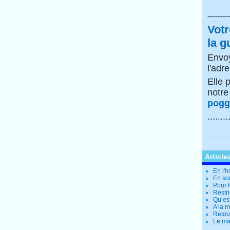
--------
Votr
la g
Envoy
l'adr
Elle 
notr
poggi
........
Article
En l'
En so
Pour t
Restri
Qu’es
A la 
Retour
Le ma