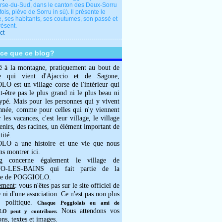
rse-du-Sud, dans le canton des Deux-Sorru
fois, piève de Sorru in sù). Il présente le
e, ses habitants, ses coutumes, son passé et
résent.
ct
-ce que ce blog?
é à la montagne, pratiquement au bout de
e qui vient d'Ajaccio et de Sagone,
 est un village corse de l'intérieur qui
ut-être pas le plus grand ni le plus beau ni
typé. Mais pour les personnes qui y vivent
année, comme pour celles qui n'y viennent
 les vacances, c'est leur village, le village
enirs, des racines, un élément important de
tité.
O a une histoire et une vie que nous
ns montrer ici.
g concerne également le village de
-LES-BAINS qui fait partie de la
e de POGGIOLO.
ement
: vous n'êtes pas sur le site officiel de
e ni d'une association. Ce n'est pas non plus
 politique.
Chaque Poggiolais ou ami de
Nous attendons vos
 peut y contribuer.
ons, textes et images.