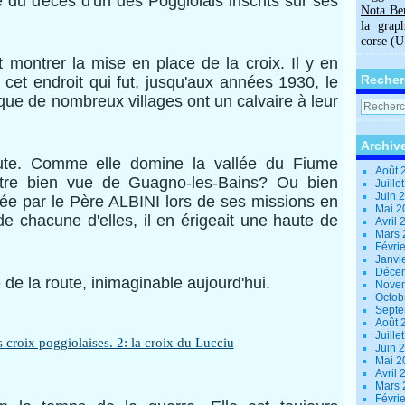
e du décès d'un des Poggiolais inscrits sur ses
Nota Be
la grap
corse (
t montrer la mise en place de la croix. Il y en
Recher
 cet endroit qui fut, jusqu'aux années 1930, le
que de nombreux villages ont un calvaire à leur
Archiv
haute. Comme elle domine la vallée du Fiume
Août 
 être bien vue de Guagno-les-Bains? Ou bien
Juille
Juin 
allée par le Père ALBINI lors de ses missions en
Mai 
 chacune d'elles, il en érigeait une haute de
Avril
Mars
Févri
Janvi
Déce
 de la route, inimaginable aujourd'hui.
Nove
Octob
Sept
Août 
Juille
Juin 
Mai 
Avril
Mars
Févri