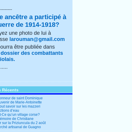
---------
e ancêtre a participé à
uerre de 1914-1918?
ez une photo de lui à
esse
larouman@gmail.com
pourra être publiée dans
e
dossier des combattants
olais.
......
s Récents
honneur de saint Dominique
uvenir de Marie-Antoinette
out savoir sur les mazzeri
ctions d’eau
t-Ce qu’un village corse?
mémoire de Christiane
 sur la Priziuncula du 2 août
rché artisanal de Guagno