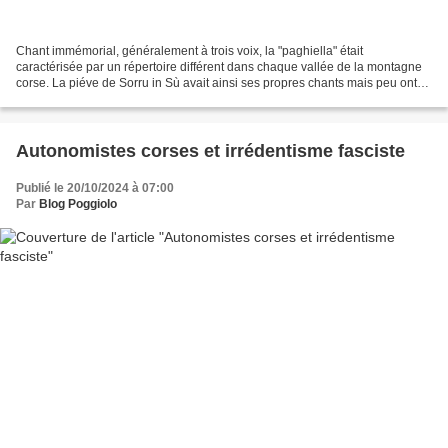
Chant immémorial, généralement à trois voix, la "paghiella" était
caractérisée par un répertoire différent dans chaque vallée de la montagne
corse. La piéve de Sorru in Sù avait ainsi ses propres chants mais peu ont
subsisté jusqu'à nous. Il semble que...
Autonomistes corses et irrédentisme fasciste
Publié le 20/10/2024 à 07:00
Par
Blog Poggiolo