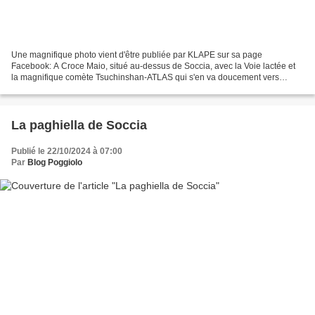
Une magnifique photo vient d'être publiée par KLAPE sur sa page
Facebook: A Croce Maio, situé au-dessus de Soccia, avec la Voie lactée et
la magnifique comète Tsuchinshan-ATLAS qui s'en va doucement vers
d'autres horizons. Tirages disponibles, me contacter...
La paghiella de Soccia
Publié le 22/10/2024 à 07:00
Par
Blog Poggiolo