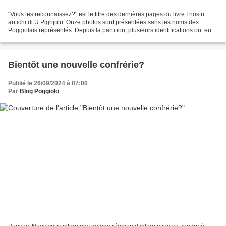
"Vous les reconnaissez?" est le titre des dernières pages du livre I nostri
antichi di U Pighjolu. Onze photos sont présentées sans les noms des
Poggiolais représentés. Depuis la parution, plusieurs identifications ont eu
lieu. En voici une, celle des...
Bientôt une nouvelle confrérie?
Publié le 26/09/2024 à 07:00
Par
Blog Poggiolo