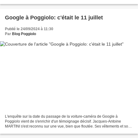
Google à Poggiolo: c'était le 11 juillet
Publié le 24/09/2024 à 11:30
Par
Blog Poggiolo
L'enquête sur la date du passage de la voiture-caméra de Google à
Poggiolo vient de s'enrichir d'un témoignage décisif. Jacques-Antoine
MARTINI s'est reconnu sur une vue, bien que floutée. Ses vêtements et son
sac à dos prouvent que la photo date du jeudi...