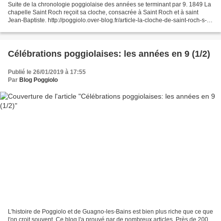
Suite de la chronologie poggiolaise des années se terminant par 9. 1849 La
chapelle Saint Roch reçoit sa cloche, consacrée à Saint Roch et à saint
Jean-Baptiste. http://poggiolo.over-blog.fr/article-la-cloche-de-saint-roch-s-
est-tue-99657207.html 1899...
Célébrations poggiolaises: les années en 9 (1/2)
Publié le 26/01/2019 à 17:55
Par
Blog Poggiolo
L'histoire de Poggiolo et de Guagno-les-Bains est bien plus riche que ce que
l'on croit souvent. Ce blog l'a prouvé par de nombreux articles. Près de 200