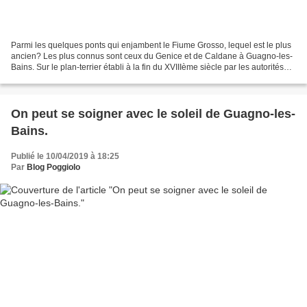
Parmi les quelques ponts qui enjambent le Fiume Grosso, lequel est le plus
ancien? Les plus connus sont ceux du Genice et de Caldane à Guagno-les-
Bains. Sur le plan-terrier établi à la fin du XVIIIème siècle par les autorités
françaises, un pont est dessiné...
On peut se soigner avec le soleil de Guagno-les-
Bains.
Publié le 10/04/2019 à 18:25
Par
Blog Poggiolo