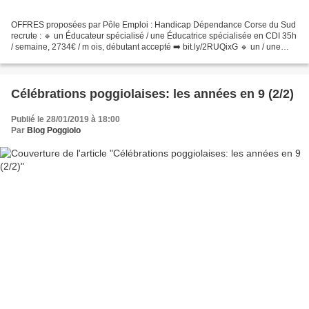
OFFRES proposées par Pôle Emploi : Handicap Dépendance Corse du Sud
recrute : 🔹 un Éducateur spécialisé / une Éducatrice spécialisée en CDI 35h
/ semaine, 2734€ / m ois, débutant accepté ➡️ bit.ly/2RUQixG 🔹 un / une
Aide médico-psychologique en CDI 35h...
Célébrations poggiolaises: les années en 9 (2/2)
Publié le 28/01/2019 à 18:00
Par
Blog Poggiolo