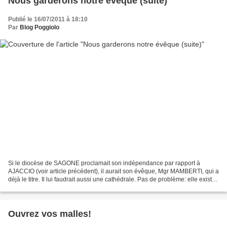
Nous garderons notre évêque (suite)
Publié le 16/07/2011 à 18:10
Par
Blog Poggiolo
Si le diocèse de SAGONE proclamait son indépendance par rapport à
AJACCIO (voir article précédent), il aurait son évêque, Mgr MAMBERTI, qui a
déjà le titre. Il lui faudrait aussi une cathédrale. Pas de problème: elle existe.
La cathédrale Sant’Appianu...
Ouvrez vos malles!