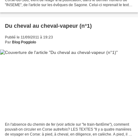
"INSEME", de l'article sur les évêques de Sagone. Celui-ci reprenait le texte
paru dans ce blog le 12 juillet...
Du cheval au cheval-vapeur (n°1)
Publié le 11/09/2011 à 19:23
Par
Blog Poggiolo
En l'absence du chemin de fer (voir article sur "le train-fantôme"), comment
pouvait-on circuler en Corse autrefois? LES TEXTES "Il y a quatre manières
de voyager en Corse: à pied, à cheval, en diligence, en calèche. A pied, il n'y