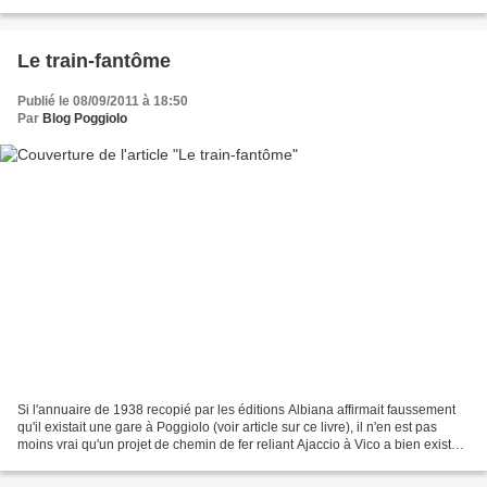
faut pas penser; à...
Le train-fantôme
Publié le 08/09/2011 à 18:50
Par
Blog Poggiolo
Si l'annuaire de 1938 recopié par les éditions Albiana affirmait faussement
qu'il existait une gare à Poggiolo (voir article sur ce livre), il n'en est pas
moins vrai qu'un projet de chemin de fer reliant Ajaccio à Vico a bien existé.
Il a été mis en...