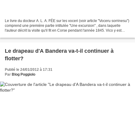
Le livre du docteur A. L. A. FÉE sur les voceri (voir article "Voceru sorrinesu")
comprend une première partie intitulée "Une excursion" , dans laquelle
l'auteur décrit la visite qu'il fit en Corse pendant l'année 1845. Vico y est
décrit avec sympathie....
Le drapeau d'A Bandera va-t-il continuer à
flotter?
Publié le 24/01/2012 à 17:31
Par
Blog Poggiolo