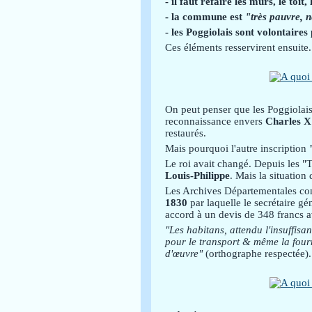
- il faut refaire les murs, le toit, 
- la commune est
"très pauvre, 
- les Poggiolais sont volontaires
Ces éléments resservirent ensuite.
On peut penser que les Poggiolais 
reconnaissance envers
Charles 
restaurés.
Mais pourquoi l'autre inscription
Le roi avait changé. Depuis les "T
Louis-Philippe
. Mais la situation
Les Archives Départementales con
1830
par laquelle le secrétaire gé
accord à un devis de 348 francs 
"Les habitans, attendu l'insuffis
pour le transport & même la four
d'œuvre"
(orthographe respectée).