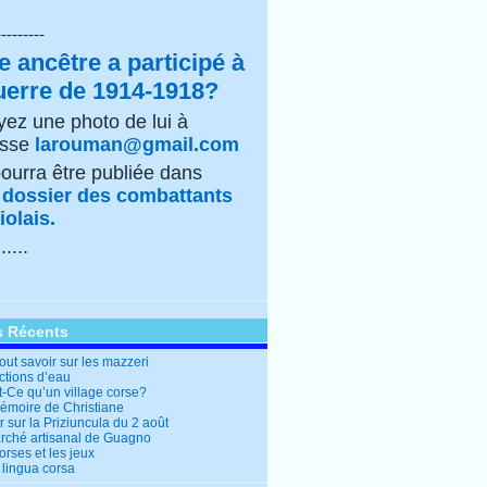
---------
e ancêtre a participé à
uerre de 1914-1918?
ez une photo de lui à
esse
larouman@gmail.com
pourra être publiée dans
e
dossier des combattants
olais.
......
s Récents
out savoir sur les mazzeri
ctions d’eau
t-Ce qu’un village corse?
mémoire de Christiane
 sur la Priziuncula du 2 août
rché artisanal de Guagno
rses et les jeux
 lingua corsa