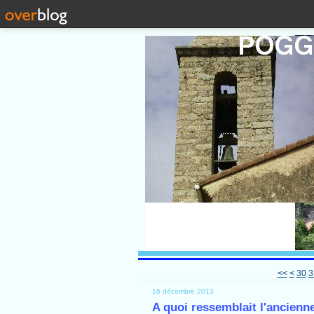
10
20
<<
<
30
3
16 décembre 2013
A quoi ressemblait l'ancienne