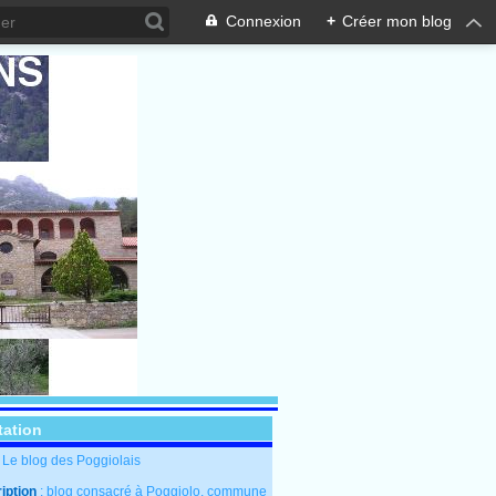
Connexion
+
Créer mon blog
tation
: Le blog des Poggiolais
iption
: blog consacré à Poggiolo, commune