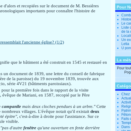
ise d'alors et recopiées sur le document de M. Bessières
Pour N
ronologiques importants pour connaître l'histoire de
Combi
Histo
Le can
Liste 
de la 
Locali
Un ex
Letia
U por
La mét
gnifie que le bâtiment a été construit en 1545 et restauré en
Pour tout 
Pogg
s un document de 1839, une lettre du conseil de fabrique
cière de la paroisse) du 19 novembre 1839, trouvée aux
io, série 4V21 (bâtiments paroissiaux).
Catégo
 pour la première fois dans le rapport de la visite
Chez 
, évêque de Mariani, en 1587, recopié par le Père
Actual
Activi
e campanile
mais deux cloches pendues à un arbre."
Cette
Relig
Patrim
de nombreux villages. L'évêque notait qu'il existait
deux
Fêtons
té épitre"
, c'est-à-dire à droite pour l'assistance. Sur ce
Faits 
ule visible.
Tempi
Dans 
t
"pas d'autre
fenêtre
qu'une ouverture en fente derrière