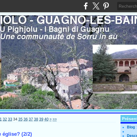
Présen
1
32
33
34
35
36
37
38
39
40
>
>>
Blog
 église? (2/2)
Descr