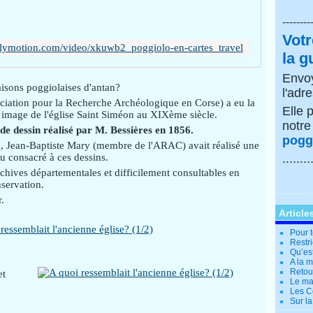
--------
Votr
ilymotion.com/video/xkuwb2_poggiolo-en-cartes_travel
la g
Envoy
aisons poggiolaises d'antan?
l'adr
iation pour la Recherche Archéologique en Corse) a eu la
Elle 
 image de l'église Saint Siméon au XIXème siècle.
notr
de dessin réalisé par M. Bessières en 1856.
poggi
e, Jean-Baptiste Mary (membre de l'ARAC) avait réalisé une
u consacré à ces dessins.
........
chives départementales et difficilement consultables en
nservation.
.
Article
Pour t
Restri
Qu’es
A la 
Retour
et
Le ma
Les Co
Sur la