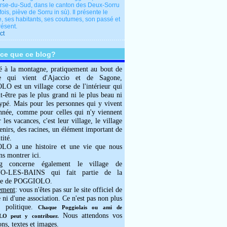
rse-du-Sud, dans le canton des Deux-Sorru
fois, piève de Sorru in sù). Il présente le
e, ses habitants, ses coutumes, son passé et
résent.
ct
-ce que ce blog?
é à la montagne, pratiquement au bout de
e qui vient d'Ajaccio et de Sagone,
 est un village corse de l'intérieur qui
ut-être pas le plus grand ni le plus beau ni
typé. Mais pour les personnes qui y vivent
année, comme pour celles qui n'y viennent
 les vacances, c'est leur village, le village
enirs, des racines, un élément important de
tité.
O a une histoire et une vie que nous
ns montrer ici.
g concerne également le village de
-LES-BAINS qui fait partie de la
e de POGGIOLO.
ement
: vous n'êtes pas sur le site officiel de
e ni d'une association. Ce n'est pas non plus
 politique.
Chaque Poggiolais ou ami de
Nous attendons vos
 peut y contribuer.
ons, textes et images.