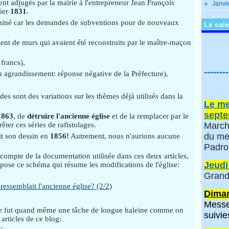
rent adjugés par la mairie à l'entrepreneur Jean François
Janvi
ier
1831
.
erminé car les demandes de subventions pour de nouveaux
Le cale
ment de murs qui avaient été reconstruits par le maître-maçon
francs),
--------
n agrandissement: réponse négative de la Préfecture),
es sont des variations sur les thèmes déjà utilisés dans la
Le me
septe
1863
, de
détruire l'ancienne église
et de la remplacer par le
êter ces séries de rafistolages.
March
du me
t son dessin en
1856!
Autrement, nous n'aurions aucune
Padro
t compte de la documentation utilisée dans ces deux articles,
Jeudi
pose ce schéma qui résume les modifications de l'église:
Grand
Diman
Messe
lise fut quand même une tâche de longue haleine comme on
suivie
articles de ce blog: