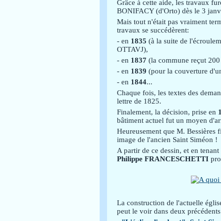
Grâce à cette aide, les travaux fu
BONIFACY (d'Orto) dès le 3 janv
Mais tout n'était pas vraiment t
travaux se succédèrent:
- en
1835
(à la suite de l'écroule
OTTAVJ),
- en
1837
(la commune reçut 200 
- en
1839
(pour la couverture d'u
- en
1844
...
Chaque fois, les textes des demand
lettre de 1825.
Finalement, la décision, prise en
bâtiment actuel fut un moyen d'arr
Heureusement que M. Bessières fi
image de l'ancien Saint Siméon !
A partir de ce dessin, et en tenan
Philippe FRANCESCHETTI
pro
La construction de l'actuelle ég
peut le voir dans deux précédents 