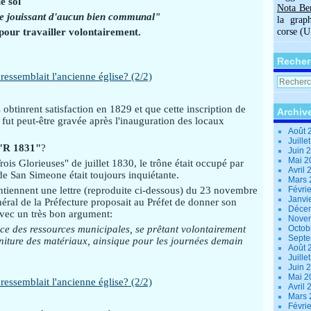
le sol
Nota Be
ne jouissant d'aucun bien communal"
la grap
 pour travailler volontairement.
corse (
Recher
obtinrent satisfaction en 1829 et que cette inscription de
Archiv
X
fut peut-être gravée après l'inauguration des locaux
Août 
Juille
"R 1831"
?
Juin 
Mai 
rois Glorieuses" de juillet 1830, le trône était occupé par
Avril
 de San Simeone était toujours inquiétante.
Mars
tiennent une lettre (reproduite ci-dessous) du 23 novembre
Févri
Janvi
néral de la Préfecture proposait au Préfet de donner son
Déce
avec un très bon argument:
Nove
ance des ressources municipales, se prêtant volontairement
Octob
Sept
niture des matériaux, ainsique pour les journées demain
Août 
Juille
Juin 
Mai 
Avril
Mars
Févri