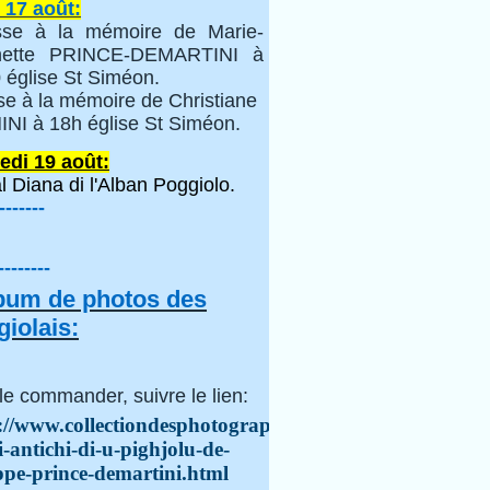
 17 août:
se à la mémoire de Marie-
inette PRINCE-DEMARTINI à
 église St Siméon.
se à la mémoire de Christiane
NI à 18h église St Siméon.
edi 19 août:
l Diana di l'Alban Poggiolo.
-------
--------
lbum de photos des
iolais:
le commander, suivre le lien:
://www.collectiondesphotographes.com/i-
i-antichi-di-u-pighjolu-de-
ppe-prince-demartini.html