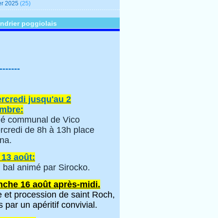
er 2025
(25)
ndrier poggiolais
-------
rcredi jusqu'au 2
mbre:
é communal de Vico
rcredi de 8h à 13h place
na.
 13 août:
 bal animé par Sirocko.
che 16 août après-midi.
 et procession de saint Roch,
s par un apéritif convivial.