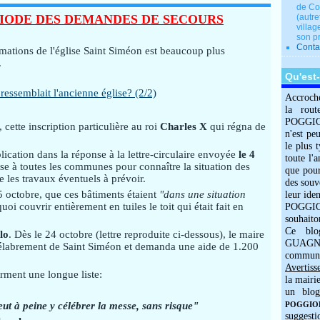
de Co
ÉRIODE DES DEMANDES DE SECOURS
(autre
villag
son p
Conta
mations de l'église Saint Siméon est beaucoup plus
.
Qu'est
Accroch
la rout
POGGIOLO
, cette inscription particulière au roi
Charles X
qui régna de
n'est pe
le plus 
plication dans la réponse à la lettre-circulaire envoyée
le 4
toute l'
se à toutes les communes pour connaître la situation des
que pour
e les travaux éventuels à prévoir.
des souv
5 octobre, que ces bâtiments étaient
"dans une situation
leur iden
i couvrir entièrement en tuiles le toit qui était fait en
POGGIOL
souhaito
Ce blo
lo
. Dès le 24 octobre (lettre reproduite ci-dessous), le maire
GUAGNO
élabrement de Saint Siméon et demanda une aide de 1.200
commun
Avertiss
orment une longue liste:
la mairi
un blog
ut à peine y célébrer la messe, sans risque"
POGGIOLO
suggesti