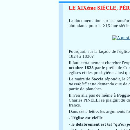
LE XIXème SIÈCLE, P
La documentation sur les transfor
abondante pour le XIXème siècle
Pourquoi, sur la façade de l'église
1824 à 1830?
Il faut certainement chercher l'ex
octobre 1825
par le préfet de Cor
églises et des presbytères ainsi qu
Le maire de
Soccia
répondit, le 2
passable"
et ne demanda que de quo
partie de planches.
Il n'en alla pas de même à
Poggio
Charles PINELLI se plaignit du d
francs.
Dans cette lettre, les arguments f
- l'église est vieille
- le délabrement est tel
"qu'on pe