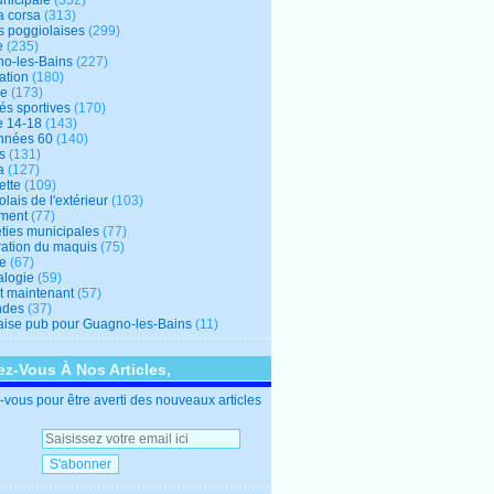
unicipale
(352)
a corsa
(313)
s poggiolaises
(299)
e
(235)
o-les-Bains
(227)
ation
(180)
re
(173)
tés sportives
(170)
e 14-18
(143)
nnées 60
(140)
s
(131)
a
(127)
ette
(109)
lais de l'extérieur
(103)
ment
(77)
éties municipales
(77)
ration du maquis
(75)
ne
(67)
logie
(59)
et maintenant
(57)
ndes
(37)
ise pub pour Guagno-les-Bains
(11)
z-Vous À Nos Articles,
vous pour être averti des nouveaux articles