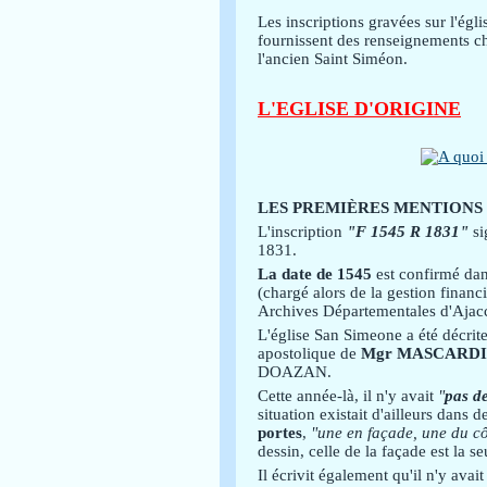
Les inscriptions gravées sur l'égl
fournissent des renseignements ch
l'ancien Saint Siméon.
L'EGLISE D'ORIGINE
LES PREMIÈRES MENTIONS
L'inscription
"F 1545 R 1831"
si
1831.
La date de 1545
est confirmé dan
(chargé alors de la gestion finan
Archives Départementales d'Ajacc
L'église San Simeone a été décrite
apostolique de
Mgr MASCARDI
DOAZAN.
Cette année-là, il n'y avait
"
pas d
situation existait d'ailleurs dans 
portes
,
"une en façade, une du cô
dessin, celle de la façade est la se
Il écrivit également qu'il n'y avai