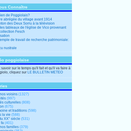
ous Connaître
en de Poggiolais?
ire abrégée du village avant 1914
ton des Deux Sorru à la télévision
des tableaux de l'église de Vico provenant
collection Fesch
sation
emple de travail de recherche patrimoniale:
cu nustrale
éo poggiolaise
savoir sur le temps qu'il fait et qu'il va faire à
iolo, cliquez sur
LE BULLETIN METEO
ries
nos voisins
(1327)
ités
(997)
tés culturelles
(808)
ion
(675)
oine et traditions
(598)
 la vie
(588)
du XX° siècle
(531)
 fa
(401)
nos familles
(379)