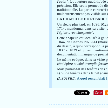
l'autel".
L'ouverture quadrilobée a
précision. Elle seule permet de di
traditionnelle. La partie caractéri
malheureusement pas visible sur c
LA CHAPELLE DU ROSAIRE
Un siècle plus tard, en 1698,
Mg
1714, mentionna, dans sa visite,
l'église avec charpente"
.
Cette chapelle est localisée à gau
1844, de Charles PINELLI (maire d
du dessin, à quoi correspond la par
1837 et 1839 et qui est mentionné
documentation manque de précisi
Le même évêque, dans sa visite pa
côté épître et côté évangile ferme
Mais parlait-t-il des fenêtres des 
s) ou de fenêtres dans la nef (dans
(A SUIVRE:
A quoi ressemblait l'