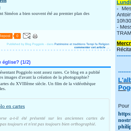
méon
Lundi
e
- Mes
int Siméon a bien souvent été au premier plan des
Anto
10h30
- Mes
TRAMI
Repost
0
Mercr
Published by Blog Poggiolo
-
dans
Patrimoine et traditions
Tempi fa
Religion
commenter cet article
…
Récita
--------
 église? (1/2)
-------
résentant Poggiolo sont assez rares. Ce blog en a publié
s images d'avant la création de la photographie?
L'a
cartes du XVIIIème siècle. Un film de la vidéothèque
Pogg
les.
Pour 
lo en cartes
https
rse a-t-il été présenté sur les anciennes cartes de
nostr
pas toujours et n'est pas toujours bien orthographié.
phili