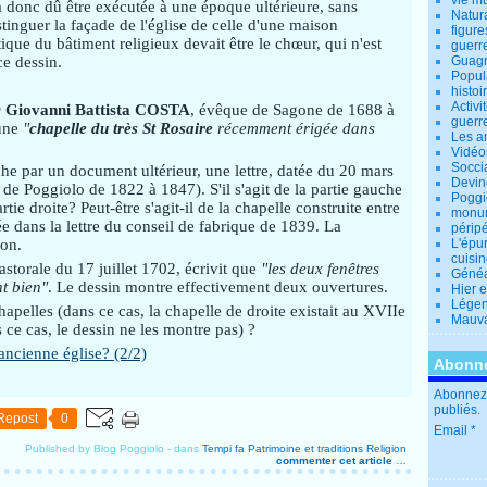
vie m
 donc dû être exécutée à une époque ultérieure, sans
Natur
stinguer la façade de l'église de celle d'une maison
figure
stique du bâtiment religieux devait être le chœur, qui n'est
guerr
e dessin.
Guagn
Popul
histoi
Activi
r
Giovanni Battista COSTA
, évêque de Sagone de 1688 à
guerr
 une
"
chapelle du très St Rosaire
récemment érigée dans
Les a
Vidéo
Socci
che par un document ultérieur, une lettre, datée du 20 mars
Devin
e Poggiolo de 1822 à 1847). S'il s'agit de la partie gauche
Poggio
tie droite? Peut-être s'agit-il de la chapelle construite entre
monu
e dans la lettre du conseil de fabrique de 1839. La
périp
on.
L'épu
cuisi
storale du 17 juillet 1702, écrivit que
"les deux fenêtres
Généa
nt bien"
. Le dessin montre effectivement deux ouvertures.
Hier 
Lége
chapelles (dans ce cas, la chapelle de droite existait au XVIIe
Mauva
 ce cas, le dessin ne les montre pas) ?
ancienne église? (2/2)
Abonne
Abonnez-
publiés.
Repost
0
Email
Published by Blog Poggiolo
-
dans
Tempi fa
Patrimoine et traditions
Religion
commenter cet article
…