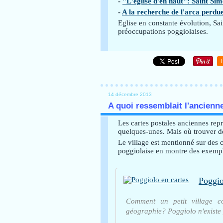
-
"L'église d'en haut": Saint Si
-
A la recherche de l'arca perdu
Eglise en constante évolution, Sa
préoccupations poggiolaises.
14 décembre 2013
A quoi ressemblait l'ancienne
Les cartes postales anciennes rep
quelques-unes. Mais où trouver de
Le village est mentionné sur des 
poggiolaise en montre des exemp
Poggio
Comment un petit village co
géographie? Poggiolo n'existe 