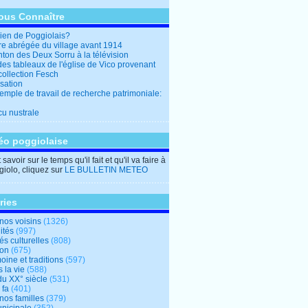
ous Connaître
en de Poggiolais?
ire abrégée du village avant 1914
ton des Deux Sorru à la télévision
des tableaux de l'église de Vico provenant
collection Fesch
sation
emple de travail de recherche patrimoniale:
cu nustrale
éo poggiolaise
savoir sur le temps qu'il fait et qu'il va faire à
iolo, cliquez sur
LE BULLETIN METEO
ries
nos voisins
(1326)
ités
(997)
tés culturelles
(808)
ion
(675)
oine et traditions
(597)
 la vie
(588)
du XX° siècle
(531)
 fa
(401)
nos familles
(379)