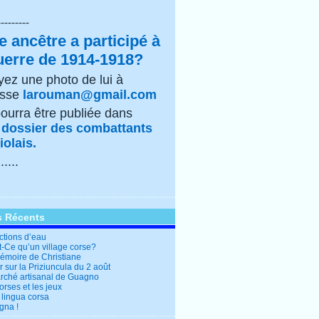
---------
e ancêtre a participé à
uerre de 1914-1918?
ez une photo de lui à
esse
larouman@gmail.com
pourra être publiée dans
e
dossier des combattants
olais.
......
s Récents
ctions d’eau
t-Ce qu’un village corse?
mémoire de Christiane
 sur la Priziuncula du 2 août
rché artisanal de Guagno
rses et les jeux
 lingua corsa
gna !