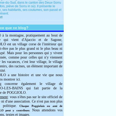
rse-du-Sud, dans le canton des Deux-Sorru
fois, piève de Sorru in sù). Il présente le
e, ses habitants, ses coutumes, son passé et
résent.
ct
-ce que ce blog?
é à la montagne, pratiquement au bout de
e qui vient d'Ajaccio et de Sagone,
 est un village corse de l'intérieur qui
ut-être pas le plus grand ni le plus beau ni
typé. Mais pour les personnes qui y vivent
année, comme pour celles qui n'y viennent
 les vacances, c'est leur village, le village
enirs, des racines, un élément important de
tité.
O a une histoire et une vie que nous
ns montrer ici.
g concerne également le village de
-LES-BAINS qui fait partie de la
e de POGGIOLO.
ement
: vous n'êtes pas sur le site officiel de
e ni d'une association. Ce n'est pas non plus
 politique.
Chaque Poggiolais ou ami de
Nous attendons vos
 peut y contribuer.
ons, textes et images.