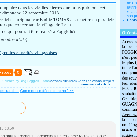
de Co
 complaire dans les vieilles pierres que nous publions cet
(autre
villag
de dimanche 22 septembre 2013.
son p
 ici est original car Emilie TOMAS a su mettre en parallèle
Conta
istorique concernant le village de Letia.
 ce qui pourrait être réalisé à Poggiolo?
Qu'est
ure plus aisée)
Accroch
la rout
POGGIOLO
n'est pe
le plus 
toute l'
Repost
0
que pour
des souv
Published by Blog Poggiolo
-
dans
Activités culturelles
Chez nos voisins
Tempi fa
leur iden
commenter cet article
…
POGGIOL
t franchi...
Comment se désencombrer? >>
souhaito
Ce blo
GUAGNO
commun
Avertiss
la mairi
un blog
13 13:50
POGGIOLO
suggesti
iation pour la Recherche Archéologique en Corse (ARAC) dispose