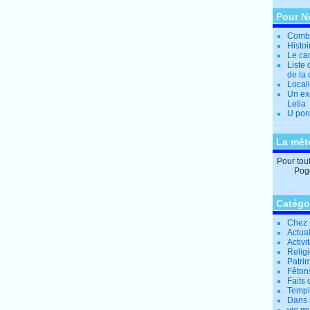
Pour N
Combi
Histo
Le can
Liste 
de la 
Locali
Un ex
Letia
U por
La mét
Pour tout 
Pogg
Catégo
Chez 
Actual
Activi
Relig
Patrim
Fêtons
Faits 
Tempi
Dans 