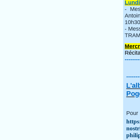
Lundi
- Mes
Anto
10h30
- Mes
TRAMI
Mercr
Récita
--------
-------
L'a
Pogg
Pour 
https
nostr
phili