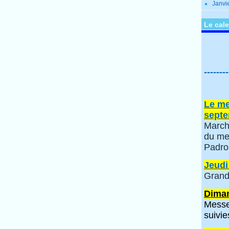
Janvi
Le cale
--------
Le me
septe
March
du me
Padro
Jeudi
Grand
Diman
Messe
suivie