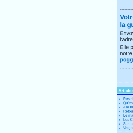
--------
Votr
la g
Envoy
l'adr
Elle 
notr
poggi
........
Article
Restri
Qu’es
A la 
Retour
Le ma
Les Co
Sur la
Vergo