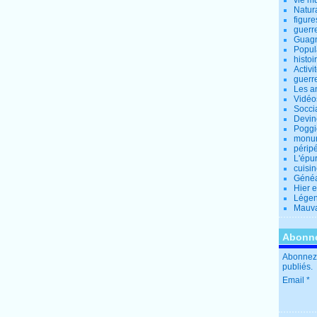
vie m
Natur
figure
guerr
Guagn
Popul
histoi
Activi
guerr
Les a
Vidéo
Socci
Devin
Poggio
monu
périp
L'épu
cuisi
Généa
Hier 
Lége
Mauva
Abonne
Abonnez-
publiés.
Email