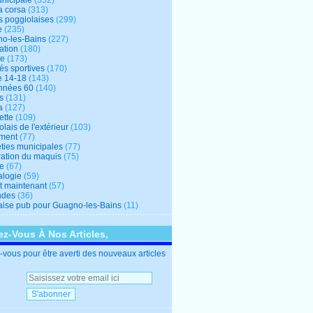
unicipale
(352)
a corsa
(313)
s poggiolaises
(299)
e
(235)
o-les-Bains
(227)
ation
(180)
re
(173)
tés sportives
(170)
e 14-18
(143)
nnées 60
(140)
s
(131)
a
(127)
ette
(109)
lais de l'extérieur
(103)
ment
(77)
éties municipales
(77)
ration du maquis
(75)
ne
(67)
logie
(59)
et maintenant
(57)
ndes
(36)
ise pub pour Guagno-les-Bains
(11)
z-Vous À Nos Articles,
vous pour être averti des nouveaux articles