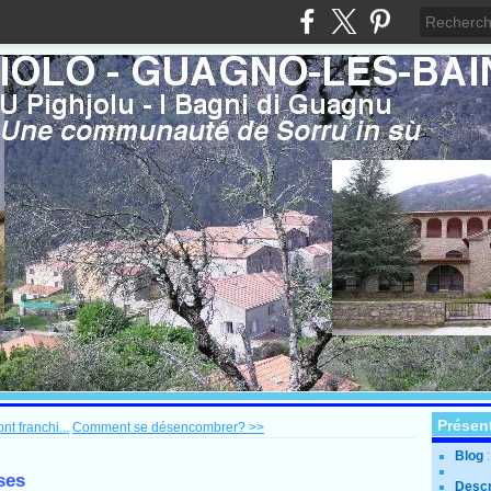
Présen
t franchi...
Comment se désencombrer? >>
Blog
ses
Descr