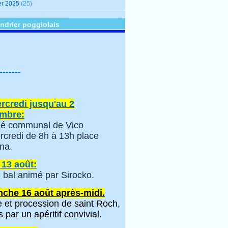
er 2025
(25)
ndrier poggiolais
-------
rcredi jusqu'au 2
mbre:
é communal de Vico
rcredi de 8h à 13h place
na.
 13 août:
 bal animé par Sirocko.
che 16 août après-midi.
 et procession de saint Roch,
s par un apéritif convivial.