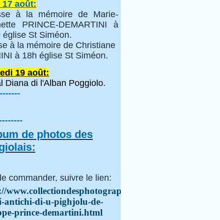
 17 août:
se à la mémoire de Marie-
inette PRINCE-DEMARTINI à
 église St Siméon.
se à la mémoire de Christiane
NI à 18h église St Siméon.
edi 19 août:
l Diana di l'Alban Poggiolo.
-------
--------
lbum de photos des
iolais:
le commander, suivre le lien:
://www.collectiondesphotographes.com/i-
i-antichi-di-u-pighjolu-de-
ppe-prince-demartini.html