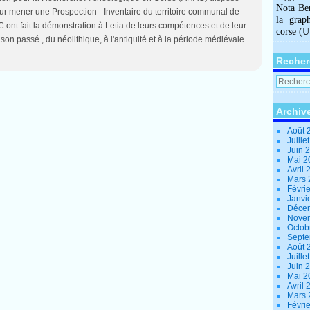
Nota Be
 mener une Prospection - Inventaire du territoire communal de
la grap
ont fait la démonstration à Letia de leurs compétences et de leur
corse (
 son passé , du néolithique, à l'antiquité et à la période médiévale.
Recher
Archiv
Août 
Juille
Juin 
Mai 
Avril
Mars
Févri
Janvi
Déce
Nove
Octob
Sept
Août 
Juille
Juin 
Mai 
Avril
Mars
Févri