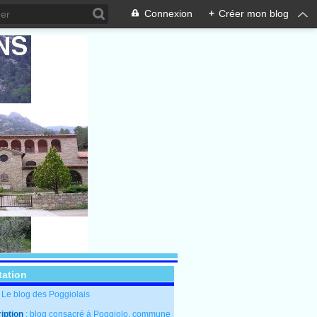
Connexion
+
Créer mon blog
tation
: Le blog des Poggiolais
iption
: blog consacré à Poggiolo, commune