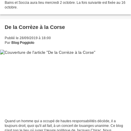
Bains et Soccia aura lieu mercredi 2 octobre. La fois suivante est fixée au 16
octobre.
De la Corrèze à la Corse
Publié le 28/09/2019 à 18:00
Par
Blog Poggiolo
Quand un homme qui a occupé de hautes responsabilités décède, il a
toujours droit, quoi qu'il ait fait, à un concert de louanges unanime. Ce blog
n'est pas le lieu où juger l'œuvre politique de Jacques Chirac. Nous