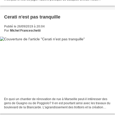
retiendrons seulement qu'il n'oubliait...
Cerati n'est pas tranquille
Publié le 26/09/2019 à 20:04
Par
Michel Franceschetti
En quoi un chantier de rénovation de rue à Marseille peut-il intéresser des
gens de Guagno ou de Poggiolo? Il en est pourtant ainsi avec les travaux du
boulevard de la Blancarde. L'agrandissement des trottoirs et la création
d'une voie cyclable ont lieu...