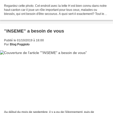
Regardez cette photo. Cet endroit avec la lette H est bien connu dans notre
haut-canton car il joue un rôle important pour tous ceux, malades ou
blessés, qui ont besoin d'être secourus. A quoi sert-il exactement? Tout le
monde le sait. Où est-il précisément?...
"INSEME" a besoin de vous
Publié le 01/10/2019 à 18:00
Par
Blog Poggiolo
Au début du mois de septembre, il y a eu de l'étonnement, puis de