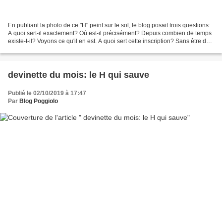
En publiant la photo de ce "H" peint sur le sol, le blog posait trois questions:
A quoi sert-il exactement? Où est-il précisément? Depuis combien de temps
existe-t-il? Voyons ce qu'il en est. A quoi sert cette inscription? Sans être de
Corse, tout le...
devinette du mois: le H qui sauve
Publié le 02/10/2019 à 17:47
Par
Blog Poggiolo