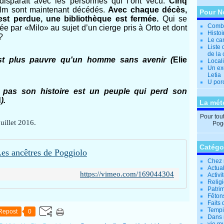
disparaît avec les personnes qui l’ont vécu.
Cinq
film sont maintenant décédés.
Avec chaque décès,
Pour N
est perdue, une bibliothèque est fermée.
Qui se
Combi
ée par «Milo» au sujet d’un cierge pris à Orto et dont
Histo
?
Le can
Liste 
de la 
 plus pauvre qu'un homme sans avenir (
Elie
Locali
Un ex
Letia
U por
 pas son histoire est un peuple qui perd son
d
).
La mét
Pour tout 
juillet 2016.
Pogg
Catégo
es ancêtres de Poggiolo
Chez 
Actual
https://vimeo.com/169044304
Activi
Relig
Patrim
Fêtons
Faits 
Tempi
Repost
0
Dans 