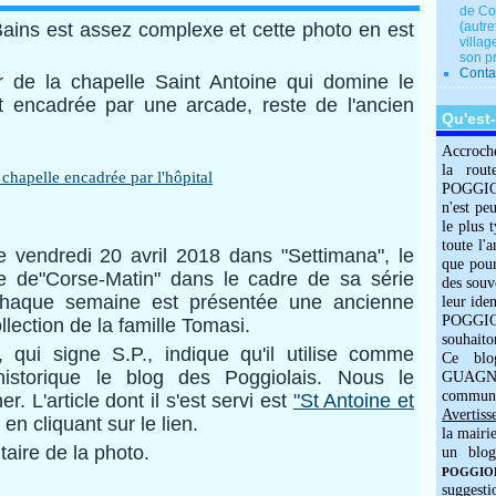
de Co
Bains est assez complexe et cette photo en est
(autre
villag
son p
Conta
r de la chapelle Saint Antoine qui domine le
st encadrée par une arcade, reste de l'ancien
Qu'est
Accroch
la rout
POGGIOLO
n'est pe
le plus 
toute l'
e vendredi 20 avril 2018 dans "Settimana", le
que pour
 de"Corse-Matin" dans le cadre de sa série
des souv
. Chaque semaine est présentée une ancienne
leur iden
POGGIOL
llection de la famille Tomasi.
souhaito
 qui signe S.P., indique qu'il utilise comme
Ce blo
istorique le blog des Poggiolais. Nous le
GUAGNO
commun
. L'article dont il s'est servi est
"St Antoine et
Avertiss
en cliquant sur le lien.
la mairi
aire de la photo.
un blog
POGGIOLO
suggesti