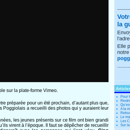
--------
Votr
la g
Envoy
l'adr
Elle 
notr
poggi
........
Article
ble sur la plate-forme Vimeo.
Pour t
Restri
être préparée pour un été prochain, d’autant plus que,
Qu’es
s Poggiolais a recueilli des photos qui y auraient leur
A la 
Retour
Le ma
nées, les jeunes présents sur ce film ont bien grandi
Les Co
ls virent à l’époque. Il faut se dépêcher de recueillir
Sur la