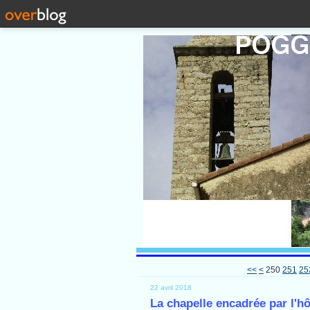
200
210
220
230
240
<<
<
250
251
25
22 avril 2018
La chapelle encadrée par l'hô