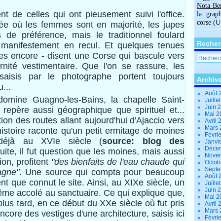
Nota Be
t de celles qui ont pieusement suivi l'office.
la grap
corse (
ée où les femmes sont en majorité, les jupes
 de préférence, mais le traditionnel foulard
Recher
t manifestement en recul. Et quelques tenues
res encore - disent une Corse qui bascule vers
ité vestimentaire. Que l'on se rassure, les
isis par le photographe portent toujours
Archiv
...
Août 
domine Guagno-les-Bains, la chapelle Saint-
Juille
Juin 
 repère aussi géographique que spirituel et...
Mai 
ation des routes allant aujourd'hui d'Ajaccio vers
Avril
Mars
istoire raconte qu'un petit ermitage de moines
Févri
t déjà au XVIe siècle (
source: blog des
Janvi
Déce
suite, il fut question que les moines, mais aussi
Nove
ion, profitent
"des bienfaits de l'eau chaude qui
Octob
Sept
agne"
. Une source qui compta pour beaucoup
Août 
 que connut le site. Ainsi, au XIXe siècle, un
Juille
Juin 
 même accolé au sanctuaire. Ce qui explique que,
Mai 
us tard, en ce début du XXe siècle où fut pris
Avril
Mars
encore des vestiges d'une architecture, saisis ici
Févri