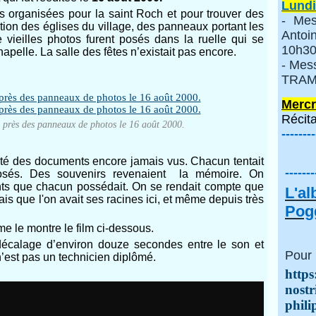
Lundi
 organisées pour la saint Roch et pour trouver des
- Mes
tion des églises du village, des panneaux portant les
Anto
 vieilles photos furent posés dans la ruelle qui se
10h30
chapelle. La salle des fêtes n’existait pas encore.
- Mes
TRAMI
Mercr
Récita
 près des panneaux de photos le 16 août 2000.
--------
rêté des documents encore jamais vus. Chacun tentait
-------
xposés. Des souvenirs revenaient la mémoire. On
ts que chacun possédait. On se rendait compte que
L'a
 mais que l'on avait ses racines ici, et même depuis très
Pogg
e le montre le film ci-dessous.
écalage d’environ douze secondes entre le son et
Pour 
n’est pas un technicien diplômé.
https
nostr
phili