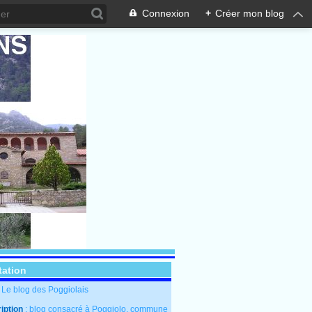
Connexion
+
Créer mon blog
tation
: Le blog des Poggiolais
iption
: blog consacré à Poggiolo, commune