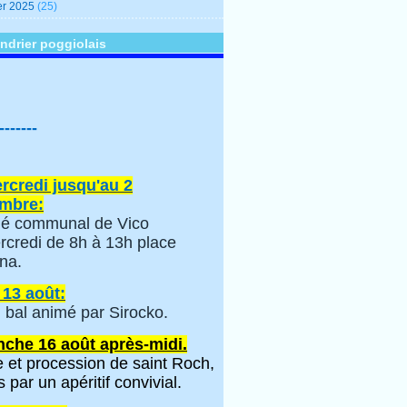
er 2025
(25)
ndrier poggiolais
-------
rcredi jusqu'au 2
mbre:
é communal de Vico
rcredi de 8h à 13h place
na.
 13 août:
 bal animé par Sirocko.
che 16 août après-midi.
 et procession de saint Roch,
s par un apéritif convivial.