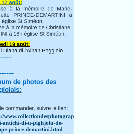
 17 août:
se à la mémoire de Marie-
inette PRINCE-DEMARTINI à
 église St Siméon.
se à la mémoire de Christiane
NI à 18h église St Siméon.
edi 19 août:
l Diana di l'Alban Poggiolo.
-------
--------
lbum de photos des
iolais:
le commander, suivre le lien:
://www.collectiondesphotographes.com/i-
i-antichi-di-u-pighjolu-de-
ppe-prince-demartini.html