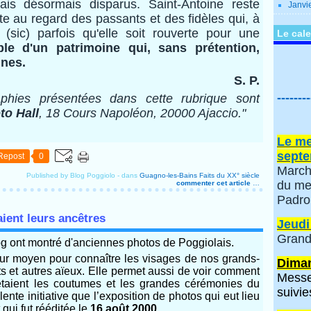
is désormais disparus. Saint-Antoine reste
Janvi
te au regard des passants et des fidèles qui, à
(sic) parfois qu'elle soit rouverte pour une
Le cale
e d'un patrimoine qui, sans prétention,
nes.
S. P.
--------
aphies présentées dans cette rubrique sont
to Hall
, 18 Cours Napoléon, 20000 Ajaccio."
Le me
septe
Repost
0
March
Published by Blog Poggiolo
-
dans
Guagno-les-Bains
Faits du XX° siècle
du me
commenter cet article
…
Padro
ient leurs ancêtres
Jeudi
Grand
log ont montré d'anciennes photos de Poggiolais.
eur moyen pour connaître les visages de nos grands-
Diman
ts et autres aïeux. Elle permet aussi de voir comment
Messe
s étaient les coutumes et les grandes cérémonies du
suivie
ente initiative que l’exposition de photos qui eut lieu
 qui fut rééditée le
16 août 2000.