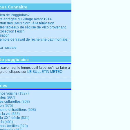
ous Connaître
en de Poggiolais?
ire abrégée du village avant 1914
ton des Deux Sorru à la télévision
des tableaux de l'église de Vico provenant
collection Fesch
sation
emple de travail de recherche patrimoniale:
cu nustrale
éo poggiolaise
savoir sur le temps qu'il fait et qu'il va faire à
iolo, cliquez sur
LE BULLETIN METEO
ries
nos voisins
(1327)
ités
(997)
tés culturelles
(808)
ion
(675)
oine et traditions
(598)
 la vie
(588)
du XX° siècle
(531)
 fa
(401)
nos familles
(379)