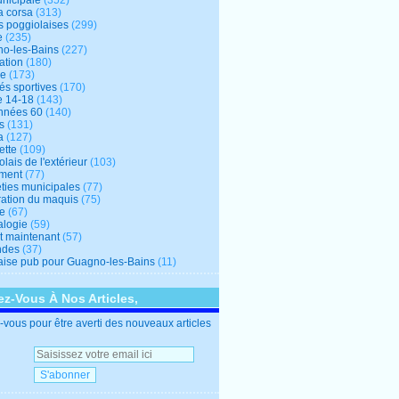
unicipale
(352)
a corsa
(313)
s poggiolaises
(299)
e
(235)
o-les-Bains
(227)
ation
(180)
re
(173)
tés sportives
(170)
e 14-18
(143)
nnées 60
(140)
s
(131)
a
(127)
ette
(109)
lais de l'extérieur
(103)
ment
(77)
éties municipales
(77)
ration du maquis
(75)
ne
(67)
logie
(59)
et maintenant
(57)
ndes
(37)
ise pub pour Guagno-les-Bains
(11)
z-Vous À Nos Articles,
vous pour être averti des nouveaux articles