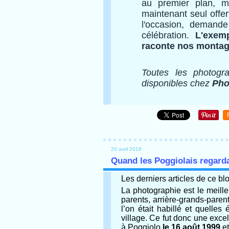
au premier plan, ma
maintenant seul offer
l'occasion, demande 
célébration.
L'exempl
raconte nos montag
Toutes les photogr
disponibles chez
Pho
20 avril 2018
Quand les Poggiolais regarda
Les derniers articles de ce b
La photographie est le meill
parents, arrière-grands-paren
l’on était habillé et quelle
village. Ce fut donc une excell
à Poggiolo
le 16 août 1999
et