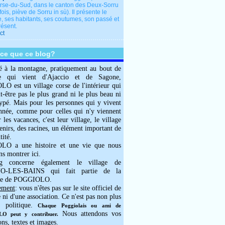
rse-du-Sud, dans le canton des Deux-Sorru
fois, piève de Sorru in sù). Il présente le
e, ses habitants, ses coutumes, son passé et
résent.
ct
-ce que ce blog?
é à la montagne, pratiquement au bout de
e qui vient d'Ajaccio et de Sagone,
 est un village corse de l'intérieur qui
ut-être pas le plus grand ni le plus beau ni
typé. Mais pour les personnes qui y vivent
année, comme pour celles qui n'y viennent
 les vacances, c'est leur village, le village
enirs, des racines, un élément important de
tité.
O a une histoire et une vie que nous
ns montrer ici.
g concerne également le village de
-LES-BAINS qui fait partie de la
e de POGGIOLO.
ement
: vous n'êtes pas sur le site officiel de
e ni d'une association. Ce n'est pas non plus
 politique.
Chaque Poggiolais ou ami de
Nous attendons vos
 peut y contribuer.
ons, textes et images.