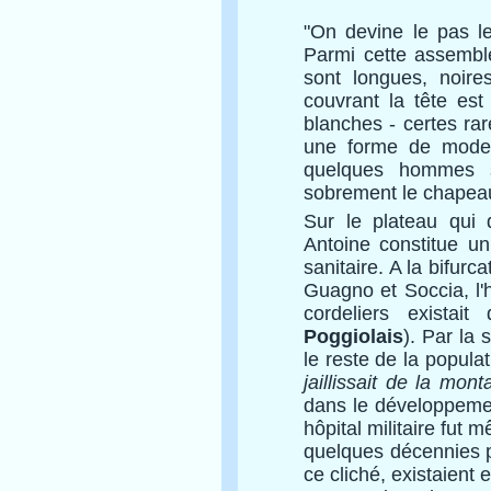
"On devine le pas len
Parmi cette assembl
sont longues, noires
couvrant la tête es
blanches - certes ra
une forme de modern
quelques hommes sa
sobrement le chapeau
Sur le plateau qui 
Antoine constitue un
sanitaire. A la bifurc
Guagno et Soccia, l'h
cordeliers existai
Poggiolais
). Par la 
le reste de la populat
jaillissait de la mont
dans le développement
hôpital militaire fut
quelques décennies pl
ce cliché, existaient 