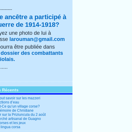
---------
e ancêtre a participé à
uerre de 1914-1918?
ez une photo de lui à
esse
larouman@gmail.com
pourra être publiée dans
e
dossier des combattants
olais.
......
s Récents
out savoir sur les mazzeri
ctions d’eau
t-Ce qu’un village corse?
mémoire de Christiane
 sur la Priziuncula du 2 août
rché artisanal de Guagno
rses et les jeux
 lingua corsa