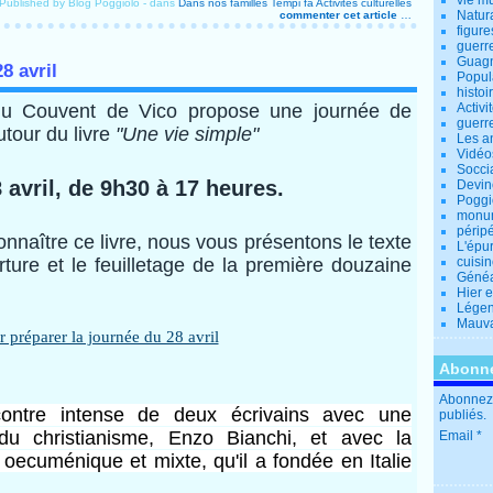
vie m
Published by Blog Poggiolo
-
dans
Dans nos familles
Tempi fa
Activités culturelles
Natur
commenter cet article
…
figure
guerr
Guagn
8 avril
Popul
histoi
du Couvent de Vico propose une journée de
Activi
guerr
tour du livre
"Une vie simple"
Les a
Vidéo
Socci
 avril, de 9h30 à 17 heures.
Devin
Poggio
monu
périp
onnaître ce livre, nous vous présentons le texte
L'épu
ture et le feuilletage de la première douzaine
cuisi
Généa
Hier 
Lége
Mauva
Abonne
Abonnez-
contre intense de deux écrivains avec une
publiés.
du christianisme, Enzo Bianchi, et avec la
Email
ecuménique et mixte, qu'il a fondée en Italie