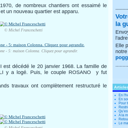
 1970, de nombreux chantiers ont essaimé le
--------
 et un nouveau quartier est apparu.
Votr
la g
© Michel Franceschetti
Envoy
l'adr
Elle 
notr
ne - 5: maison Colonna. Cliquez pour agrandir.
poggi
........
 est décédé le 20 janvier 1968. La famille de
LI y a logé. Puis, le couple ROSANO y fut
nds travaux ont complètement restructuré le
Article
En l'
En so
Pour t
Restri
Qu’es
A la 
Retour
Le ma
© Michel Franceschetti