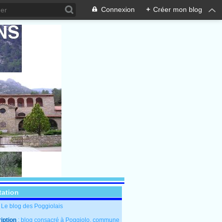
Connexion
+
Créer mon blog
tation
: Le blog des Poggiolais
iption
: blog consacré à Poggiolo, commune