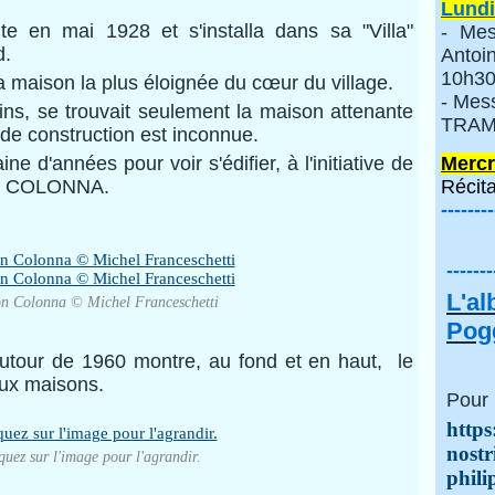
Lundi
ite en mai 1928 et s'installa dans sa "Villa"
- Mes
d.
Anto
10h30
la maison la plus éloignée du cœur du village.
- Mes
ins, se trouvait seulement la maison attenante
TRAMI
e de construction est inconnue.
aine d'années pour voir s'édifier, à l'initiative de
Mercr
son COLONNA.
Récita
--------
-------
L'a
n Colonna © Michel Franceschetti
Pogg
autour de 1960 montre, au fond et en haut, le
eux maisons.
Pour 
https
nostr
quez sur l'image pour l'agrandir.
phili