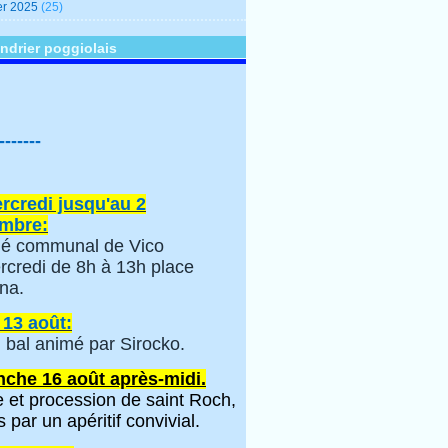
er 2025
(25)
ndrier poggiolais
-------
rcredi jusqu'au 2
mbre:
é communal de Vico
rcredi de 8h à 13h place
na.
 13 août:
 bal animé par Sirocko.
che 16 août après-midi.
 et procession de saint Roch,
s par un apéritif convivial.