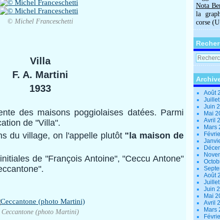
Nota Be
la grap
© Michel Franceschetti
corse (
Recher
Villa
F. A. Martini
Archiv
1933
Août 
Juille
Juin 
cente des maisons poggiolaises datées. Parmi
Mai 
Avril
cation de "Villa".
Mars
ns du village, on l'appelle plutôt
"la
maison de
Févri
Janvi
Déce
Nove
 initiales de "François Antoine", "Ceccu Antone"
Octob
eccantone".
Sept
Août 
Juille
Juin 
Mai 
Avril
Mars
Ceccantone (photo Martini)
Févri