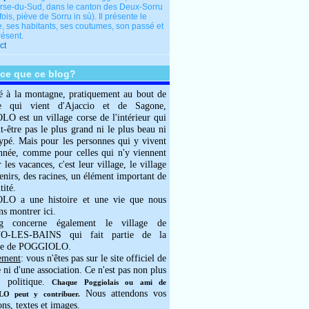
rse-du-Sud, dans le canton des Deux-Sorru
fois, piève de Sorru in sù). Il présente le
e, ses habitants, ses coutumes, son passé et
résent.
ct
-ce que ce blog?
é à la montagne, pratiquement au bout de
e qui vient d'Ajaccio et de Sagone,
 est un village corse de l'intérieur qui
ut-être pas le plus grand ni le plus beau ni
typé. Mais pour les personnes qui y vivent
année, comme pour celles qui n'y viennent
 les vacances, c'est leur village, le village
enirs, des racines, un élément important de
tité.
O a une histoire et une vie que nous
ns montrer ici.
g concerne également le village de
-LES-BAINS qui fait partie de la
e de POGGIOLO.
ement
: vous n'êtes pas sur le site officiel de
e ni d'une association. Ce n'est pas non plus
 politique.
Chaque Poggiolais ou ami de
Nous attendons vos
 peut y contribuer.
ons, textes et images.