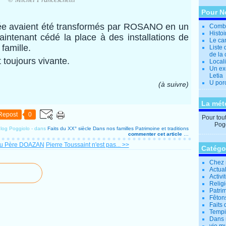
Pour N
trée avaient été transformés par ROSANO en un
Combi
Histo
maintenant cédé la place à des installations de
Le can
 famille.
Liste 
de la 
toujours vivante.
Locali
Un ex
Letia
U por
(à suivre)
La mét
Repost
0
Pour tout 
Pogg
log Poggiolo
-
dans
Faits du XX° siècle
Dans nos familles
Patrimoine et traditions
commenter cet article
…
au Père DOAZAN
Pierre Toussaint n'est pas... >>
Catégo
Chez 
Actual
Activi
Relig
Patrim
Fêtons
Faits 
Tempi
Dans 