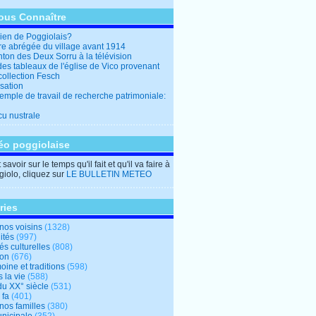
ous Connaître
en de Poggiolais?
ire abrégée du village avant 1914
ton des Deux Sorru à la télévision
des tableaux de l'église de Vico provenant
collection Fesch
sation
emple de travail de recherche patrimoniale:
cu nustrale
éo poggiolaise
savoir sur le temps qu'il fait et qu'il va faire à
iolo, cliquez sur
LE BULLETIN METEO
ries
nos voisins
(1328)
ités
(997)
tés culturelles
(808)
ion
(676)
oine et traditions
(598)
 la vie
(588)
du XX° siècle
(531)
 fa
(401)
nos familles
(380)