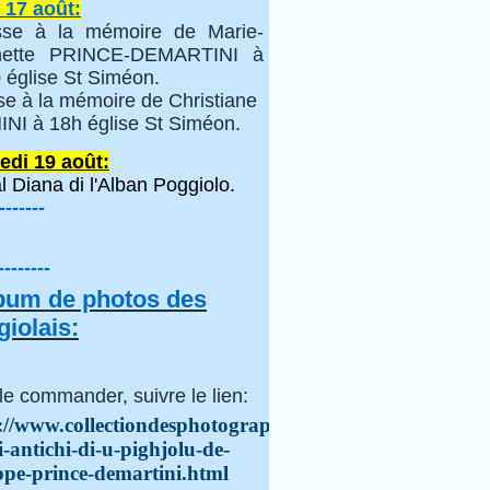
 17 août:
se à la mémoire de Marie-
inette PRINCE-DEMARTINI à
 église St Siméon.
se à la mémoire de Christiane
NI à 18h église St Siméon.
edi 19 août:
l Diana di l'Alban Poggiolo.
-------
--------
lbum de photos des
iolais:
le commander, suivre le lien:
://www.collectiondesphotographes.com/i-
i-antichi-di-u-pighjolu-de-
ppe-prince-demartini.html