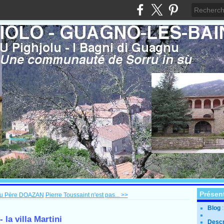
Présen
au Père DOAZAN
Pierre Toussaint n'est pas... >>
Blog
 la villa Martini
Descr