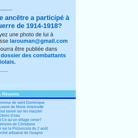
---------
e ancêtre a participé à
uerre de 1914-1918?
ez une photo de lui à
esse
larouman@gmail.com
pourra être publiée dans
e
dossier des combattants
olais.
......
s Récents
honneur de saint Dominique
uvenir de Marie-Antoinette
out savoir sur les mazzeri
ctions d’eau
t-Ce qu’un village corse?
mémoire de Christiane
 sur la Priziuncula du 2 août
rché artisanal de Guagno