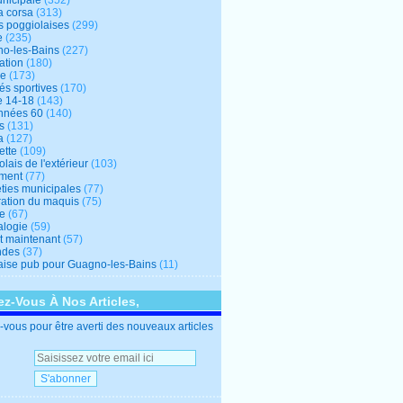
unicipale
(352)
a corsa
(313)
s poggiolaises
(299)
e
(235)
o-les-Bains
(227)
ation
(180)
re
(173)
tés sportives
(170)
e 14-18
(143)
nnées 60
(140)
s
(131)
a
(127)
ette
(109)
lais de l'extérieur
(103)
ment
(77)
éties municipales
(77)
ration du maquis
(75)
ne
(67)
logie
(59)
et maintenant
(57)
ndes
(37)
ise pub pour Guagno-les-Bains
(11)
z-Vous À Nos Articles,
vous pour être averti des nouveaux articles