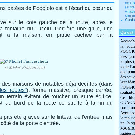
de Co
ns datées de Poggiolo est à l'écart du cœur du
(autre
villag
son p
Conta
ve sur le côté gauche de la route, après le
 fontaine du Lucciu. Derrière une grille, une
Qu'est
ent à la maison, en partie cachée par la
Accroch
la rout
POGGIOLO
n'est pe
le plus 
toute l'
© Michel Franceschetti
que pour
des souv
leur iden
es des maisons de notables déjà décrites (dans
POGGIOL
les routes"
): forme massive, presque carrée,
souhaito
 terrain évitant de toucher un autre édifice.
Ce blo
t au bord de la route construite à la fin du
GUAGNO
commun
Avertiss
a pas été gravée sur le linteau de l'entrée
mais
la mairi
ôté de la porte d'entrée.
un blog
POGGIOLO
suggesti