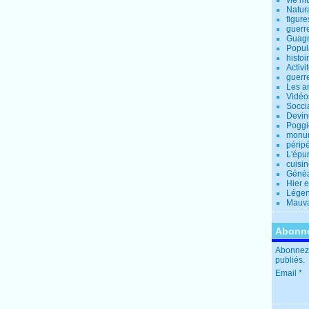
vie m
Natur
figure
guerr
Guagn
Popul
histoi
Activi
guerr
Les a
Vidéo
Socci
Devin
Poggio
monu
périp
L'épu
cuisi
Généa
Hier 
Lége
Mauva
Abonne
Abonnez-
publiés.
Email