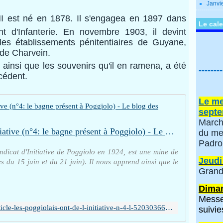
Janvi
I est né en 1878. Il s'engagea en 1897 dans
Le cale
 d'Infanterie. En novembre 1903, il devint
s les établissements pénitentiaires de Guyane,
 de Charvein.
 ainsi que les souvenirs qu'il en ramena, a été
--------
écédent.
Le me
septe
March
Les Poggiolais ont de l'initiative (n°4: le bagne présent à Poggiolo) - Le blog des Poggiolais
du me
Padro
ndicat d'Initiative de Poggiolo en 1924, est une mine de
Jeudi
es du 15 juin et du 21 juin). Il nous apprend ainsi que le
Grand
Diman
Messe
http://poggiolo.over-blog.fr/article-les-poggiolais-ont-de-l-initiative-n-4-l-52030366.html
suivie