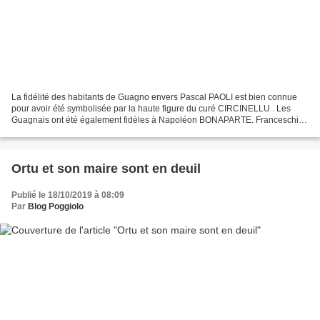
La fidélité des habitants de Guagno envers Pascal PAOLI est bien connue
pour avoir été symbolisée par la haute figure du curé CIRCINELLU . Les
Guagnais ont été également fidèles à Napoléon BONAPARTE. Franceschi
CIPRIANI suivit l’empereur déchu à l’île...
Ortu et son maire sont en deuil
Publié le 18/10/2019 à 08:09
Par
Blog Poggiolo