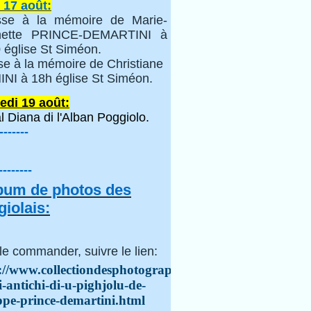
 17 août:
se à la mémoire de Marie-
inette PRINCE-DEMARTINI à
 église St Siméon.
se à la mémoire de Christiane
NI à 18h église St Siméon.
edi 19 août:
l Diana di l'Alban Poggiolo.
-------
--------
lbum de photos des
iolais:
le commander, suivre le lien:
://www.collectiondesphotographes.com/i-
i-antichi-di-u-pighjolu-de-
ppe-prince-demartini.html