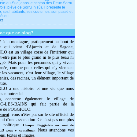
rse-du-Sud, dans le canton des Deux-Sorru
fois, piève de Sorru in sù). Il présente le
e, ses habitants, ses coutumes, son passé et
résent.
ct
-ce que ce blog?
é à la montagne, pratiquement au bout de
e qui vient d'Ajaccio et de Sagone,
 est un village corse de l'intérieur qui
ut-être pas le plus grand ni le plus beau ni
typé. Mais pour les personnes qui y vivent
année, comme pour celles qui n'y viennent
 les vacances, c'est leur village, le village
enirs, des racines, un élément important de
tité.
O a une histoire et une vie que nous
ns montrer ici.
g concerne également le village de
-LES-BAINS qui fait partie de la
e de POGGIOLO.
ement
: vous n'êtes pas sur le site officiel de
e ni d'une association. Ce n'est pas non plus
 politique.
Chaque Poggiolais ou ami de
Nous attendons vos
 peut y contribuer.
ons, textes et images.