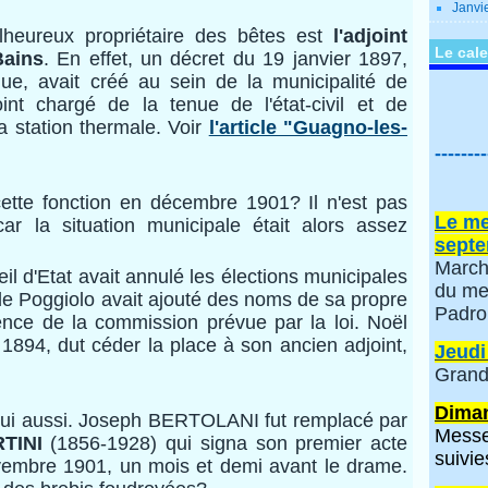
Janvi
lheureux propriétaire des bêtes est
l'adjoint
Le cale
Bains
. En effet, un décret du 19 janvier 1897,
que, avait créé au sein de la municipalité de
int chargé de la tenue de l'état-civil et de
la station thermale. Voir
l'article "Guagno-les-
--------
e cette fonction en décembre 1901? Il n'est pas
Le me
car la situation municipale était alors assez
septe
March
eil d'Etat avait annulé les élections municipales
du me
de Poggiolo avait ajouté des noms de sa propre
Padro
ésence de la commission prévue par la loi. Noël
894, dut céder la place à son ancien adjoint,
Jeudi
Grand
Diman
 lui aussi. Joseph BERTOLANI fut remplacé par
Messe
RTINI
(1856-1928) qui signa son premier acte
suivie
vembre 1901, un mois et demi avant le drame.