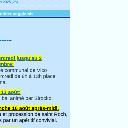
er 2025
(25)
ndrier poggiolais
-------
rcredi jusqu'au 2
mbre:
é communal de Vico
rcredi de 8h à 13h place
na.
 13 août:
 bal animé par Sirocko.
che 16 août après-midi.
 et procession de saint Roch,
s par un apéritif convivial.