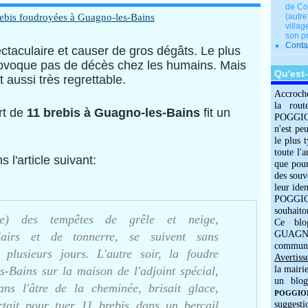
de Co
(autre
villag
son p
Conta
ctaculaire et causer de gros dégâts. Le plus
provoque pas de décès chez les humains. Mais
Qu'est
t aussi très regrettable.
Accroch
la rout
rt de
11 brebis à Guagno-les-Bains
fit un
POGGIOLO
n'est pe
le plus 
toute l'
 l'article suivant:
que pour
des souv
leur iden
POGGIOL
souhaito
) des tempêtes de grêle et neige,
Ce blo
GUAGNO
lairs et de tonnerre, se suivent sans
commun
s plusieurs jours. L'autre soir, la foudre
Avertiss
-Bains sur la maison de l'adjoint spécial,
la mairi
un blog
dans l'âtre de la cheminée, brisait glace,
POGGIOLO
rtait pour tuer 11 brebis dans un bercail
suggesti