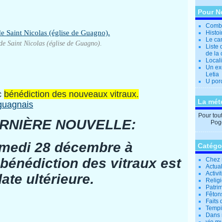
Pour N
Combi
Histo
Le can
 de Saint Nicolas (église de Guagno).
Liste 
de la 
Locali
Un ex
Letia
U por
c
bénédiction des nouveaux vitraux.
La mét
x guagnais
Pour tout 
ERNIÈRE NOUVELLE:
Pogg
medi 28 décembre à
Catégo
bénédiction des vitraux est
Chez 
Actual
Activi
ate ultérieure.
Relig
Patrim
Fêtons
Faits 
Tempi
Dans 