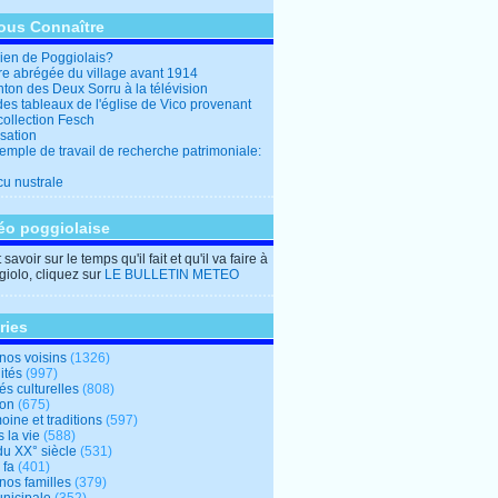
ous Connaître
en de Poggiolais?
ire abrégée du village avant 1914
ton des Deux Sorru à la télévision
des tableaux de l'église de Vico provenant
collection Fesch
sation
emple de travail de recherche patrimoniale:
cu nustrale
éo poggiolaise
savoir sur le temps qu'il fait et qu'il va faire à
iolo, cliquez sur
LE BULLETIN METEO
ries
nos voisins
(1326)
ités
(997)
tés culturelles
(808)
ion
(675)
oine et traditions
(597)
 la vie
(588)
du XX° siècle
(531)
 fa
(401)
nos familles
(379)