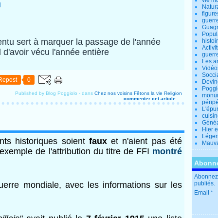
vie m
u
Natur
figure
guerr
Guagn
Popul
entu sert à marquer la passage de l'année
histoi
Activi
l d'avoir vécu l'année entière
guerr
Les a
Vidéo
Socci
Repost
0
Devin
Poggio
Published by Blog Poggiolo
-
dans
Chez nos voisins
Fêtons la vie
Religion
monu
commenter cet article
…
périp
L'épu
cuisi
Généa
Hier 
Lége
nts historiques soient
faux
et n'aient pas été
Mauva
'exemple de l'attribution du titre de FFI
montré
Abonne
Abonnez-
uerre mondiale, avec les informations sur les
publiés.
Email