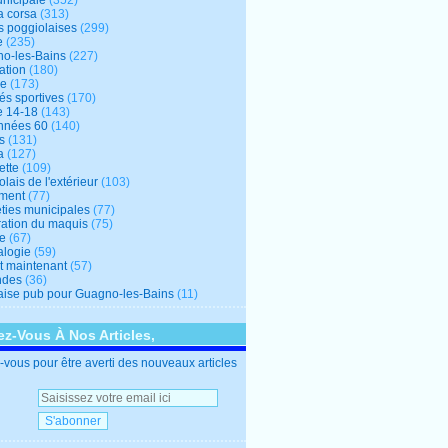
unicipale
(352)
a corsa
(313)
s poggiolaises
(299)
e
(235)
o-les-Bains
(227)
ation
(180)
re
(173)
tés sportives
(170)
e 14-18
(143)
nnées 60
(140)
s
(131)
a
(127)
ette
(109)
lais de l'extérieur
(103)
ment
(77)
éties municipales
(77)
ration du maquis
(75)
ne
(67)
logie
(59)
et maintenant
(57)
ndes
(36)
ise pub pour Guagno-les-Bains
(11)
z-Vous À Nos Articles,
vous pour être averti des nouveaux articles