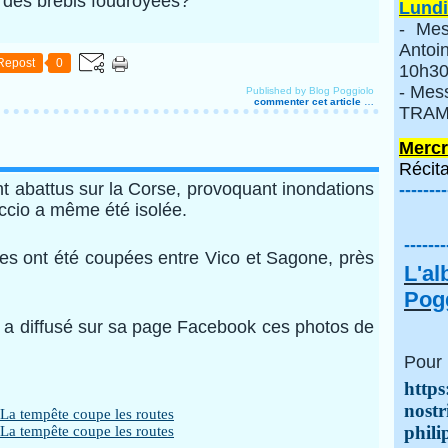
re des brebis foudroyées?
Lundi
- Mes
Anto
Repost
0
10h30
- Mes
Published by Blog Poggiolo
commenter cet article
…
TRAMI
Mercr
Récita
ont abattus sur la Corse, provoquant inondations
--------
accio a même été isolée.
-------
es ont été coupées entre Vico et Sagone, près
L'a
Pogg
 diffusé sur sa page Facebook ces photos de
Pour 
https
nostr
phili