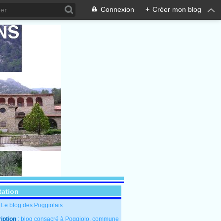
Connexion
+
Créer mon blog
tation
: Le blog des Poggiolais
iption
: blog consacré à Poggiolo, commune