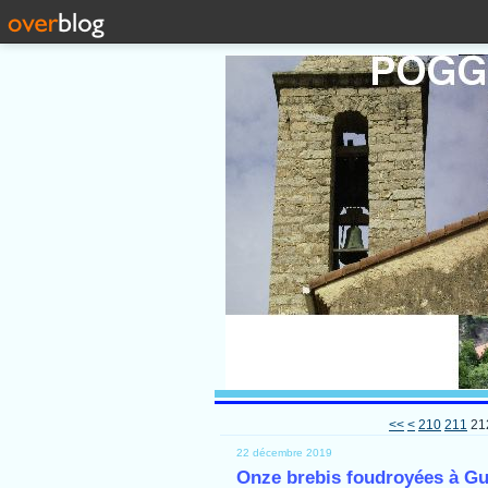
200
<<
<
210
211
21
22 décembre 2019
Onze brebis foudroyées à G