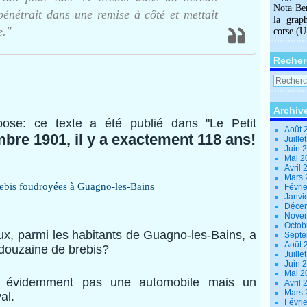
Nota Be
 pénétrait dans une remise à côté et mettait
la grap
e."
corse (
Recher
Archiv
mpose: ce texte a été publié dans "Le Petit
Août 
bre 1901, il y a exactement 118 ans!
Juille
Juin 
Mai 
Avril
Mars
Févri
Janvi
Déce
Nove
Octob
eux, parmi les habitants de Guagno-les-Bains, a
Sept
Août 
douzaine de brebis?
Juille
Juin 
Mai 
est évidemment pas une automobile mais un
Avril
Mars
al.
Févri