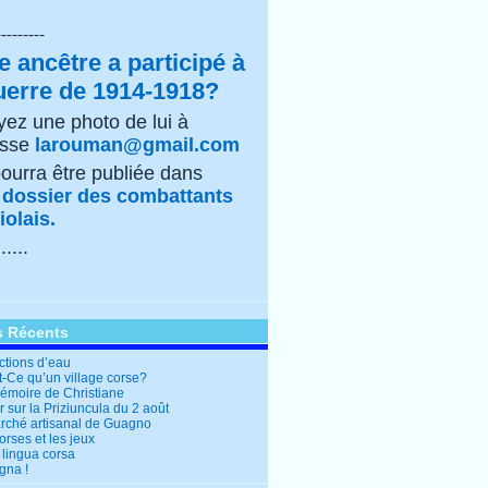
---------
e ancêtre a participé à
uerre de 1914-1918?
ez une photo de lui à
esse
larouman@gmail.com
pourra être publiée dans
e
dossier des combattants
olais.
......
s Récents
ctions d’eau
t-Ce qu’un village corse?
mémoire de Christiane
 sur la Priziuncula du 2 août
rché artisanal de Guagno
rses et les jeux
 lingua corsa
gna !