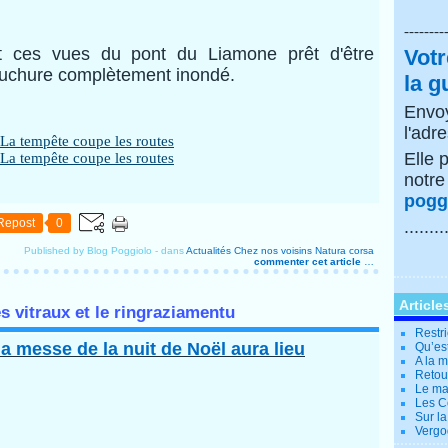
--------
t ces vues du pont du Liamone prêt d'être
Votr
uchure complètement inondé.
la g
Envoy
l'adr
Elle 
notr
poggi
Repost
0
........
Published by Blog Poggiolo
-
dans
Actualités
Chez nos voisins
Natura corsa
commenter cet article
…
Article
s vitraux et le ringraziamentu
Restri
a messe de la nuit de Noël aura lieu
Qu’es
A la 
Retour
Le ma
Les Co
Sur la
Vergo