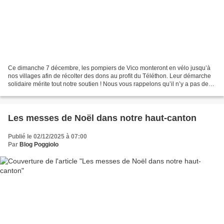
Ce dimanche 7 décembre, les pompiers de Vico monteront en vélo jusqu’à
nos villages afin de récolter des dons au profit du Téléthon. Leur démarche
solidaire mérite tout notre soutien ! Nous vous rappelons qu’il n’y a pas de
petit don : chaque contribution...
Les messes de Noël dans notre haut-canton
Publié le 02/12/2025 à 07:00
Par
Blog Poggiolo