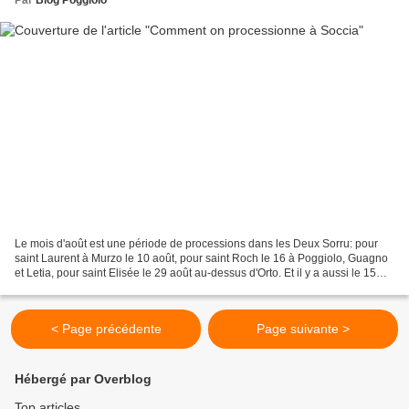
Le mois d'août est une période de processions dans les Deux Sorru: pour
saint Laurent à Murzo le 10 août, pour saint Roch le 16 à Poggiolo, Guagno
et Letia, pour saint Elisée le 29 août au-dessus d'Orto. Et il y a aussi le 15
août. Le 15 août, veille...
< Page précédente
Page suivante >
Hébergé par Overblog
Top articles