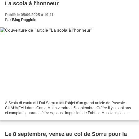
La scola à l'honneur
Publié le 05/09/2025 à 19:11
Par
Blog Poggiolo
A Scola di cantu di i Dui Sorru a fait l'objet d'un grand article de Pascale
CHAUVEAU dans Corse Matin vendredi 5 septembre. Créée il y a sept ans
et comptant quarante élèves, sous l'impulsion de Fabrice Massiani, cette
école a pu se produire plusieurs...
Le 8 septembre, venez au col de Sorru pour la