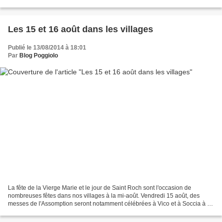
a bien été accouplée au protecteur...
Les 15 et 16 août dans les villages
Publié le 13/08/2014 à 18:01
Par
Blog Poggiolo
La fête de la Vierge Marie et le jour de Saint Roch sont l'occasion de
nombreuses fêtes dans nos villages à la mi-août. Vendredi 15 août, des
messes de l'Assomption seront notamment célébrées à Vico et à Soccia à 11
h, avec une procession à 21 h 30. Samedi...