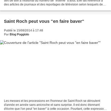
sert de titre à l'éditorial du numéro de "Inseme" d'août. Elle fait référence à
des articles de journaux et des reportages de télévision selon lesquels de
nombreux automobilistes...
Saint Roch peut vous "en faire baver"
Publié le 15/08/2014 à 17:48
Par
Blog Poggiolo
Les messes et les processions en l'honneur de Saint Roch se déroulent
d'année en année sans anicroche et sans surprise. Il est donc étonnant
d'écrire que l'on peut "en baver" à cette occasion. Pourtant, cette expression