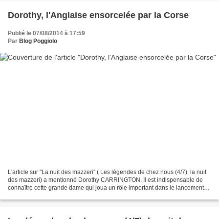
Dorothy, l'Anglaise ensorcelée par la Corse
Publié le 07/08/2014 à 17:59
Par
Blog Poggiolo
L'article sur "La nuit des mazzeri" ( Les légendes de chez nous (4/7): la nuit
des mazzeri) a mentionné Dorothy CARRINGTON. Il est indispensable de
connaître cette grande dame qui joua un rôle important dans le lancement
de l'archéologie et de l'ethnologie...