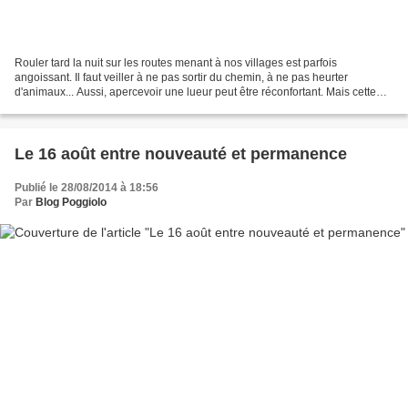
Rouler tard la nuit sur les routes menant à nos villages est parfois
angoissant. Il faut veiller à ne pas sortir du chemin, à ne pas heurter
d'animaux... Aussi, apercevoir une lueur peut être réconfortant. Mais cette
lumière en dehors d'une agglomération...
Le 16 août entre nouveauté et permanence
Publié le 28/08/2014 à 18:56
Par
Blog Poggiolo