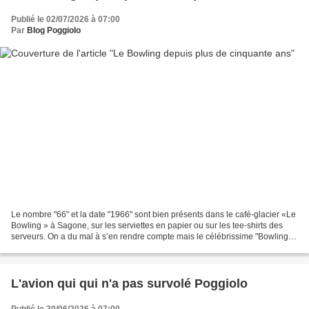
Publié le 02/07/2026 à 07:00
Par
Blog Poggiolo
Le nombre "66" et la date "1966" sont bien présents dans le café-glacier «Le
Bowling » à Sagone, sur les serviettes en papier ou sur les tee-shirts des
serveurs. On a du mal à s’en rendre compte mais le célébrissime "Bowling" a
juste soixante ans. L'immatriculation...
L'avion qui qui n'a pas survolé Poggiolo