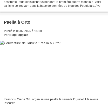
des trente Poggiolais disparus pendant la première guerre mondiale. Voici
sa fiche se trouvant dans la base de données du blog des Poggiolais. Ayons
une pensée pour lui. 22-DEMARTINI...
Paella à Orto
Publié le 08/07/2026 à 18:00
Par
Blog Poggiolo
L'associu Crena Ortu organise une paella le samedi 11 juillet. Etes-vous
inscrits?