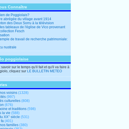
ous Connaître
en de Poggiolais?
ire abrégée du village avant 1914
ton des Deux Sorru à la télévision
des tableaux de l'église de Vico provenant
collection Fesch
sation
emple de travail de recherche patrimoniale:
cu nustrale
éo poggiolaise
savoir sur le temps qu'il fait et qu'il va faire à
iolo, cliquez sur
LE BULLETIN METEO
ries
nos voisins
(1328)
ités
(997)
tés culturelles
(808)
ion
(676)
oine et traditions
(598)
 la vie
(588)
du XX° siècle
(531)
 fa
(401)
nos familles
(380)