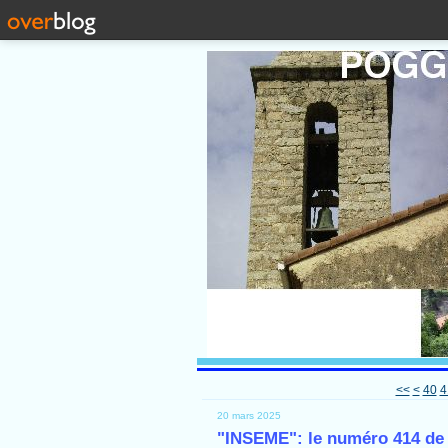
10
20
30
<<
<
40
4
20 mars 2025
"INSEME": le numéro 414 de 