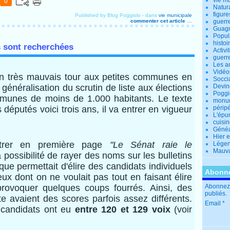
vie m
0
Natur
figure
Published by Blog Poggiolo
-
dans
vie municipale
commenter cet article
…
guerr
Guagn
Popul
histoi
s sont recherchées
Activi
guerr
Les a
Vidéo
un très mauvais tour aux petites communes en
Socci
généralisation du scrutin de liste aux élections
Devin
Poggio
munes de moins de 1.000 habitants. Le texte
monu
 députés voici trois ans, il va entrer en vigueur
périp
L'épu
cuisi
Généa
Hier 
trer en première page
"Le Sénat raie le
Lége
Mauva
la possibilité de rayer des noms sur les bulletins
ique permettait d'élire des candidats individuels
Abonne
ux dont on ne voulait pas tout en faisant élire
 provoquer quelques coups fourrés. Ainsi, des
Abonnez-
publiés.
e avaient des scores parfois assez différents.
Email
 candidats ont eu
entre 120 et 129 voix
(voir