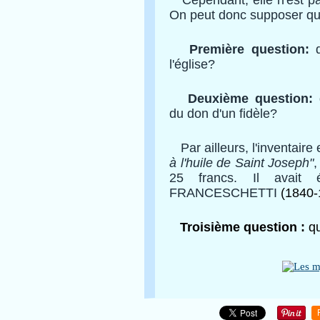
Cependant, elle n'est pas
On peut donc supposer qu'e
Première question:
q
l'église?
Deuxième question:
d
du don d'un fidèle?
Par ailleurs, l'inventaire
à l'huile de Saint Joseph"
,
25 francs. Il avait 
FRANCESCHETTI
(1840-1
Troisième question :
qu