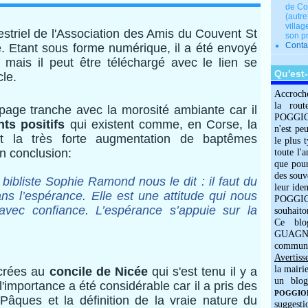
de Co
(autre
villag
imestriel de l'Association des Amis du Couvent St
son p
Conta
re. Etant sous forme numérique, il a été envoyé
 mais il peut être téléchargé avec le lien se
Qu'est
cle.
Accroch
la rout
page tranche avec la morosité ambiante car il
POGGIOLO
ts positifs
qui existent comme, en Corse, la
n'est pe
 et la très forte augmentation de baptêmes
le plus 
en conclusion:
toute l'
que pour
des souv
ibliste Sophie Ramond nous le dit : il faut du
leur iden
ns l’espérance. Elle est une attitude qui nous
POGGIOL
avec confiance. L’espérance s’appuie sur la
souhaito
Ce blo
GUAGNO
commun
Avertiss
la mairi
crées au
concile de Nicée
qui s'est tenu il y a
un blog
'importance a été considérable car il a pris des
POGGIOLO
Pâques et la définition de la vraie nature du
suggesti