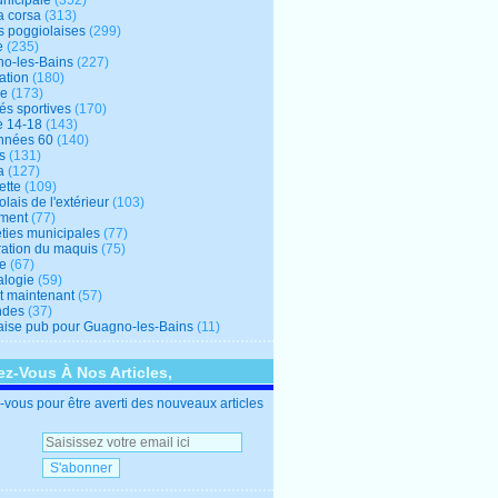
unicipale
(352)
a corsa
(313)
s poggiolaises
(299)
e
(235)
o-les-Bains
(227)
ation
(180)
re
(173)
tés sportives
(170)
e 14-18
(143)
nnées 60
(140)
s
(131)
a
(127)
ette
(109)
lais de l'extérieur
(103)
ment
(77)
éties municipales
(77)
ration du maquis
(75)
ne
(67)
logie
(59)
et maintenant
(57)
ndes
(37)
ise pub pour Guagno-les-Bains
(11)
z-Vous À Nos Articles,
vous pour être averti des nouveaux articles