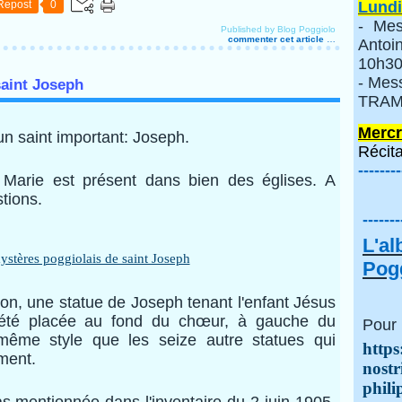
Repost
0
Lundi
- Mes
Published by Blog Poggiolo
commenter cet article
…
Anto
10h30
- Mes
saint Joseph
TRAMI
Mercr
n saint important: Joseph.
Récita
--------
arie est présent dans bien des églises. A
stions.
-------
L'a
Pogg
n, une statue de Joseph tenant l'enfant Jésus
été placée au fond du chœur, à gauche du
Pour 
 même style que les seize autre statues qui
https
iment.
nostr
phili