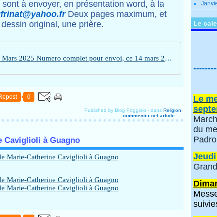
sont à envoyer, en présentation word, à la
Janvi
frinat@yahoo.fr
Deux pages maximum, et
essin original, une prière.
Le cale
INSEME Mars 2025 Numero complet pour envoi, ce 14 mars 2025
--------
Repost
0
Le me
septe
Published by Blog Poggiolo
-
dans
Religion
commenter cet article
…
March
du me
Padro
 Caviglioli à Guagno
Jeudi
Grand
Diman
Messe
suivie