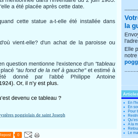
 mentionnée dans l'inventaire du 2 juin 1905.
lle a été placée après cette date.
--------
Votr
uand cette statue a-t-elle été installée dans
la g
Envoy
l'adr
'où vient-elle? d'un achat de la paroisse ou
Elle 
notr
poggi
 en question mentionne l'existence d'un
"tableau
........
 placé
"au fond de la nef à gauche"
et estimé à
été donné par l'abbé Philippe Antoine
924). Or, il n’y est plus.
Article
’est devenu ce tableau ?
En l'
En so
Pour t
Restri
Qu’es
A la 
Retour
Le ma
Repost
0