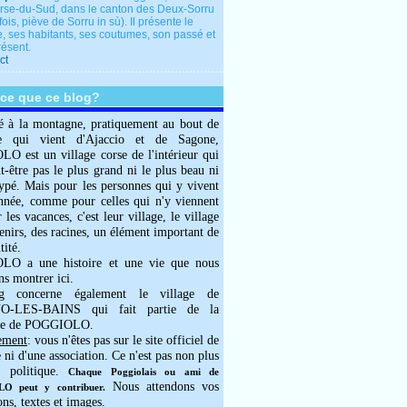
rse-du-Sud, dans le canton des Deux-Sorru
fois, piève de Sorru in sù). Il présente le
e, ses habitants, ses coutumes, son passé et
résent.
ct
-ce que ce blog?
é à la montagne, pratiquement au bout de
e qui vient d'Ajaccio et de Sagone,
 est un village corse de l'intérieur qui
ut-être pas le plus grand ni le plus beau ni
typé. Mais pour les personnes qui y vivent
année, comme pour celles qui n'y viennent
 les vacances, c'est leur village, le village
enirs, des racines, un élément important de
tité.
O a une histoire et une vie que nous
ns montrer ici.
g concerne également le village de
-LES-BAINS qui fait partie de la
e de POGGIOLO.
ement
: vous n'êtes pas sur le site officiel de
e ni d'une association. Ce n'est pas non plus
 politique.
Chaque Poggiolais ou ami de
Nous attendons vos
 peut y contribuer.
ons, textes et images.