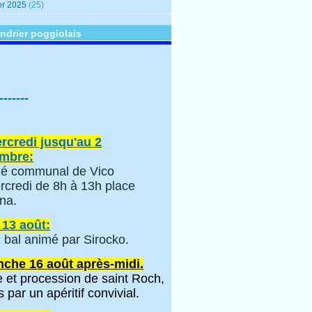
er 2025
(25)
ndrier poggiolais
-------
rcredi jusqu'au 2
mbre:
é communal de Vico
rcredi de 8h à 13h place
na.
 13 août:
 bal animé par Sirocko.
che 16 août après-midi.
 et procession de saint Roch,
s par un apéritif convivial.