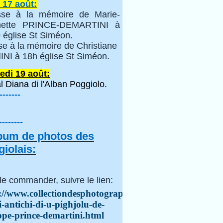
 17 août:
se à la mémoire de Marie-
inette PRINCE-DEMARTINI à
 église St Siméon.
se à la mémoire de Christiane
NI à 18h église St Siméon.
edi 19 août:
l Diana di l'Alban Poggiolo.
-------
--------
lbum de photos des
iolais:
le commander, suivre le lien:
://www.collectiondesphotographes.com/i-
i-antichi-di-u-pighjolu-de-
ppe-prince-demartini.html