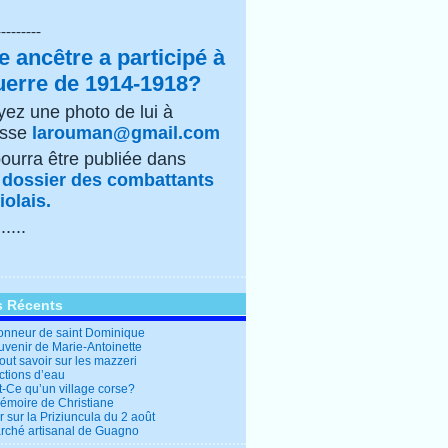
---------
e ancêtre a participé à
uerre de 1914-1918?
ez une photo de lui à
esse
larouman@gmail.com
pourra être publiée dans
e
dossier des combattants
olais.
......
s Récents
honneur de saint Dominique
uvenir de Marie-Antoinette
out savoir sur les mazzeri
ctions d’eau
t-Ce qu’un village corse?
mémoire de Christiane
 sur la Priziuncula du 2 août
rché artisanal de Guagno