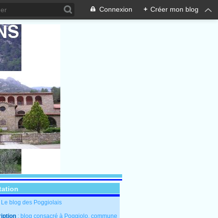
Connexion
+
Créer mon blog
tation
: Le blog des Poggiolais
iption
: blog consacré à Poggiolo, commune