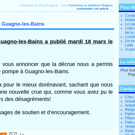
Published by Blog Poggiolo
-
dans
Patrimoine et traditions
Religion
Pour N
commenter cet article
…
Combi
Histo
 à Guagno-les-Bains
Le can
Liste 
de la 
Locali
uagno-les-Bains a publié mardi 18 mars le
Un ex
Letia
U por
La mét
vous annoncer que la décrue nous a permis 
Pour tout 
lle pompe à Guagno-les-Bains.
Pogg
a pour le mieux dorénavant, sachant que nous 
Catégo
une nouvelle crue qui, comme vous avez pu le 
Chez 
urs des désagréments!
Actual
Activi
Relig
sages de soutien et d’encouragement.
Patrim
Fêtons
Faits 
Tempi
Dans 