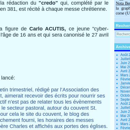
 la rédaction du
"credo"
qui, complété par le
Nota Be
 en 381, est récité à chaque messe chrétienne.
la grap
corse (
Recher
a figure de
Carlo ACUTIS,
ce jeune "cyber-
'âge de 16 ans et qui sera canonisé le 27 avril
Archiv
Août 
Juille
Juin 
Mai 
Avril
Mars
 lancé:
Févri
Janvi
Déce
in trimestriel, rédigé par l’Association des
Nove
 aimerait recevoir des écrits pour nourrir ses
Octob
Sept
tif n’est pas de relater tous les évènements
Août 
s le secteur pastoral, autour du couvent St.
Juille
Juin 
 pour cela le site du couvent, le blog des
Mai 
 richement fourni, les horaires des messes
Avril
Mars
ère Charles et affichés aux portes des églises.
Févri