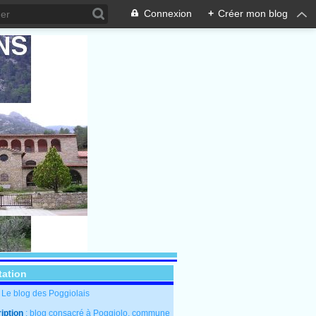
Connexion
+
Créer mon blog
tation
: Le blog des Poggiolais
iption
: blog consacré à Poggiolo, commune