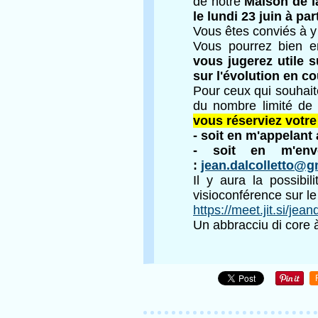
de notre
Maison de la
le lundi 23 juin à par
Vous êtes conviés à y 
Vous pourrez bien e
vous jugerez utile s
sur l'évolution en co
Pour ceux qui souhaite
du nombre limité de 
vous réserviez votre
- soit en m'appelant
- soit en m'en
:
jean.dalcolletto@g
Il y aura la possibi
visioconférence sur le
https://meet.jit.si/jean
Un abbracciu di core à 