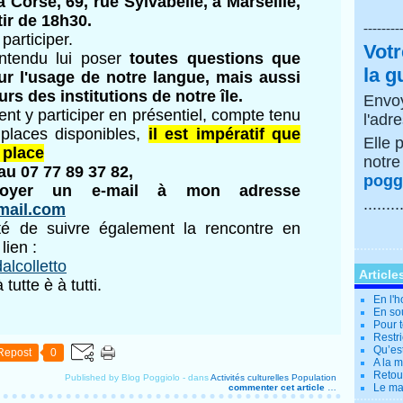
 Corse, 69, rue Sylvabelle, à Marseille,
tir de 18h30.
--------
participer.
Votr
ntendu lui poser
toutes questions que
la g
ur l'usage de notre langue, mais aussi
urs des institutions de notre île.
Envoy
nt y participer en présentiel, compte tenu
l'adr
places disponibles,
il est impératif que
Elle 
 place
notr
 au 07 77 89 37 82,
poggi
voyer un e-mail à mon adresse
........
mail.com
lité de suivre également la rencontre en
 lien :
dalcolletto
Article
tutte è à tutti.
En l'
En so
Pour t
Restri
Qu’es
Repost
0
A la 
Retour
Published by Blog Poggiolo
-
dans
Activités culturelles
Population
Le ma
commenter cet article
…