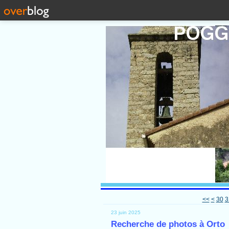
10
20
<<
<
30
3
23 juin 2025
Recherche de photos à Orto