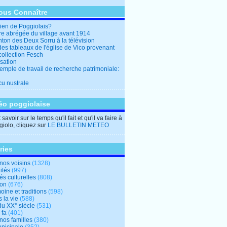
ous Connaître
en de Poggiolais?
ire abrégée du village avant 1914
ton des Deux Sorru à la télévision
des tableaux de l'église de Vico provenant
collection Fesch
sation
emple de travail de recherche patrimoniale:
cu nustrale
éo poggiolaise
savoir sur le temps qu'il fait et qu'il va faire à
iolo, cliquez sur
LE BULLETIN METEO
ries
nos voisins
(1328)
ités
(997)
tés culturelles
(808)
ion
(676)
oine et traditions
(598)
 la vie
(588)
du XX° siècle
(531)
 fa
(401)
nos familles
(380)