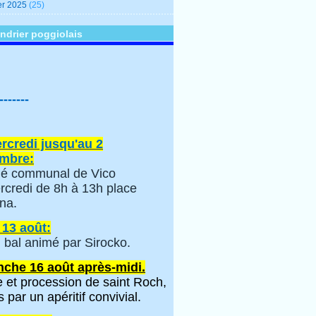
er 2025
(25)
ndrier poggiolais
-------
rcredi jusqu'au 2
mbre:
é communal de Vico
rcredi de 8h à 13h place
na.
 13 août:
 bal animé par Sirocko.
che 16 août après-midi.
 et procession de saint Roch,
s par un apéritif convivial.