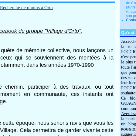
de Co
(autre
villag
son p
Conta
cebook du groupe "Village d'Orto":
Qu'est
Accroch
la rout
 quête de mémoire collective, nous lançons un 
POGGIOLO
 ceux qui se souviennent des montées à la 
n'est pe
le plus 
 notamment dans les années 1970-1990
toute l'
que pour
des souv
leur iden
e chemin, participer à des travaux, ou tout 
POGGIOL
souhaito
 moment en communauté, ces instants ont 
Ce blo
age.
GUAGNO
commun
Avertiss
la mairi
 cette époque, nous serions ravis que vous les 
un blog
 Village. Cela 
permettra de garder vivante cette 
POGGIOLO
suggesti