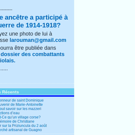
---------
e ancêtre a participé à
uerre de 1914-1918?
ez une photo de lui à
esse
larouman@gmail.com
pourra être publiée dans
e
dossier des combattants
olais.
......
s Récents
honneur de saint Dominique
uvenir de Marie-Antoinette
out savoir sur les mazzeri
ctions d’eau
t-Ce qu’un village corse?
mémoire de Christiane
 sur la Priziuncula du 2 août
rché artisanal de Guagno