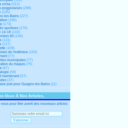
unicipale
(352)
a corsa
(313)
s poggiolaises
(299)
e
(235)
o-les-Bains
(227)
ation
(180)
re
(173)
tés sportives
(170)
e 14-18
(143)
nnées 60
(140)
s
(131)
a
(127)
ette
(109)
lais de l'extérieur
(103)
ment
(77)
éties municipales
(77)
ration du maquis
(75)
ne
(67)
logie
(59)
et maintenant
(57)
ndes
(37)
ise pub pour Guagno-les-Bains
(11)
z-Vous À Nos Articles,
vous pour être averti des nouveaux articles