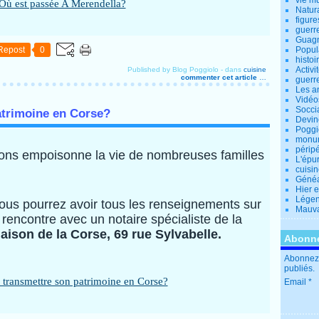
vie m
Natur
figure
guerr
Guagn
Repost
0
Popul
histoi
Activi
Published by Blog Poggiolo
-
dans
cuisine
commenter cet article
…
guerr
Les a
Vidéo
Socci
trimoine en Corse?
Devin
Poggio
monu
périp
ons empoisonne la vie de nombreuses familles
L'épu
cuisi
Généa
Hier 
Lége
vous pourrez avoir tous les renseignements sur
Mauva
a rencontre avec un notaire spécialiste de la
Maison de la Corse, 69 rue Sylvabelle.
Abonne
Abonnez-
publiés.
Email