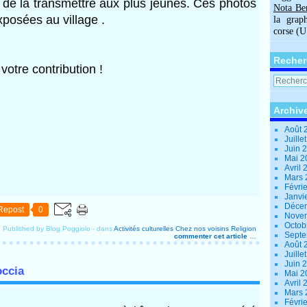
 de la transmettre aux plus jeunes. Ces photos 
Nota Be
xposées au village .
la grap
corse (
Recher
votre contribution ! 
Archiv
Août 
Juille
Juin 
Mai 
Avril
Mars
Févri
Janvi
Déce
Repost
0
Nove
Octob
Published by Blog Poggiolo
-
dans
Activités culturelles
Chez nos voisins
Religion
Sept
commenter cet article
…
Août 
Juille
Juin 
occia
Mai 
Avril
Mars
Févri