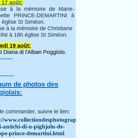
 17 août:
se à la mémoire de Marie-
inette PRINCE-DEMARTINI à
 église St Siméon.
se à la mémoire de Christiane
NI à 18h église St Siméon.
edi 19 août:
l Diana di l'Alban Poggiolo.
-------
--------
lbum de photos des
iolais:
le commander, suivre le lien:
://www.collectiondesphotographes.com/i-
i-antichi-di-u-pighjolu-de-
ppe-prince-demartini.html