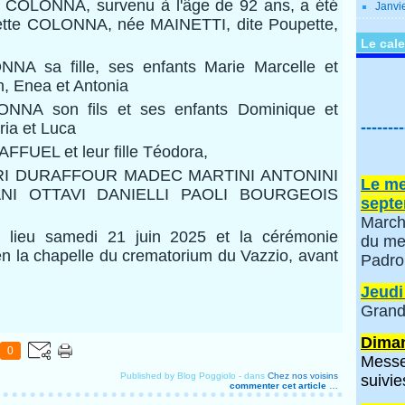
t COLONNA, survenu à l'âge de 92 ans, a été
Janvi
tte COLONNA, née MAINETTI, dite Poupette,
Le cale
A sa fille, ses enfants Marie Marcelle et
n, Enea et Antonia
NA son fils et ses enfants Dominique et
--------
ria et Luca
AFFUEL et leur fille Téodora,
ORI DURAFFOUR MADEC MARTINI ANTONINI
Le me
NI OTTAVI DANIELLI PAOLI BOURGEOIS
septe
March
 lieu samedi 21 juin 2025 et la cérémonie
du me
 en la chapelle du crematorium du Vazzio, avant
Padro
Jeudi
Grand
Diman
0
Messe
Published by Blog Poggiolo
-
dans
Chez nos voisins
suivie
commenter cet article
…