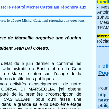
Lundi
- Mes
rse: le député Michel Castellani répondra aux
Anto
10h30
- Mes
TRAMI
Mercr
rse de Marseille organise une réunion
Récita
--------
ident Jean Dal Coletto:
-------
d'Etat du 5 juin dernier a confirmé les
L'a
l administratif de Bastia et de la Cour
Pogg
l de Marseille interdisant l'usage de la
e nos institutions publiques.
os activités d'enseignement de notre
Pour 
A CORSA DI MARSEGLIA, j'ai obtenu
puté de la première circonscription de
https
el CASTELLANI, pour qu'il fasse une
nostr
t dans la grande salle du deuxième étage
phili