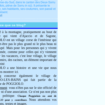
rse-du-Sud, dans le canton des Deux-Sorru
fois, piève de Sorru in sù). Il présente le
e, ses habitants, ses coutumes, son passé et
résent.
ct
-ce que ce blog?
é à la montagne, pratiquement au bout de
e qui vient d'Ajaccio et de Sagone,
 est un village corse de l'intérieur qui
ut-être pas le plus grand ni le plus beau ni
typé. Mais pour les personnes qui y vivent
année, comme pour celles qui n'y viennent
 les vacances, c'est leur village, le village
enirs, des racines, un élément important de
tité.
O a une histoire et une vie que nous
ns montrer ici.
g concerne également le village de
-LES-BAINS qui fait partie de la
e de POGGIOLO.
ement
: vous n'êtes pas sur le site officiel de
e ni d'une association. Ce n'est pas non plus
 politique.
Chaque Poggiolais ou ami de
Nous attendons vos
 peut y contribuer.
ons, textes et images.