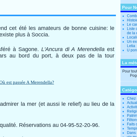
Pour N
Combi
Histo
Le can
tend cet été les amateurs de bonne cuisine: le
Liste 
de la 
existe plus à Soccia.
Locali
Un ex
Letia
sféré à Sagone.
L'Ancura di A Merendella
est
U por
mars au bord du port, à deux pas de la tour
La mét
Pour tout 
Pogg
Catégo
Chez 
Actual
dmirer la mer (et aussi le relief) au lieu de la
Activi
.
Relig
Patrim
Fêtons
 qualité. Réservations au 04-95-52-20-96.
Faits 
Tempi
Dans 