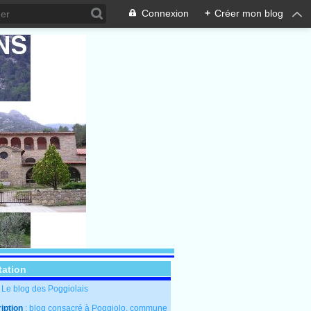
Connexion
+
Créer mon blog
tation
: Le blog des Poggiolais
iption
: blog consacré à Poggiolo, commune