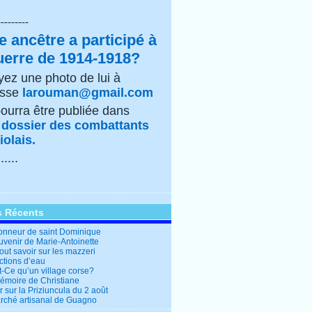
---------
e ancêtre a participé à
uerre de 1914-1918?
ez une photo de lui à
esse
larouman@gmail.com
pourra être publiée dans
e
dossier des combattants
olais.
......
s Récents
honneur de saint Dominique
uvenir de Marie-Antoinette
out savoir sur les mazzeri
ctions d’eau
t-Ce qu’un village corse?
mémoire de Christiane
 sur la Priziuncula du 2 août
rché artisanal de Guagno