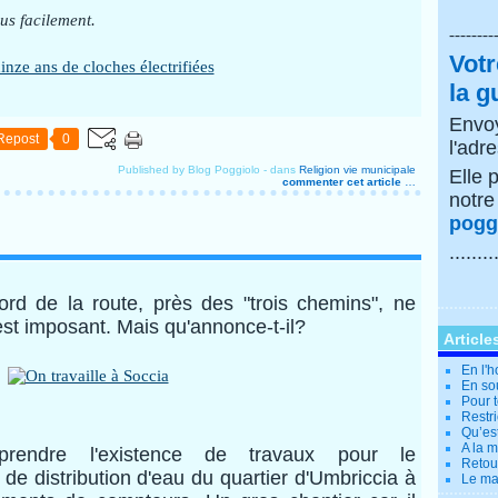
lus facilement.
--------
Votr
la g
Envoy
Repost
0
l'adr
Published by Blog Poggiolo
-
dans
Religion
vie municipale
Elle 
commenter cet article
…
notr
poggi
........
d de la route, près des "trois chemins", ne
est imposant. Mais qu'annonce-t-il?
Article
En l'
En so
Pour t
Restri
Qu’es
A la 
prendre l'existence de travaux pour le
Retour
de distribution d'eau du quartier d'Umbriccia à
Le ma