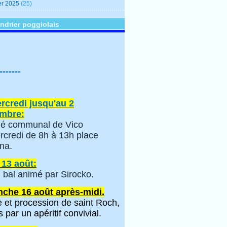
er 2025
(25)
ndrier poggiolais
-------
rcredi jusqu'au 2
mbre:
é communal de Vico
rcredi de 8h à 13h place
na.
 13 août:
 bal animé par Sirocko.
che 16 août après-midi.
 et procession de saint Roch,
s par un apéritif convivial.