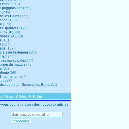
unicipale
(352)
a corsa
(313)
s poggiolaises
(299)
e
(235)
o-les-Bains
(227)
ation
(180)
re
(173)
tés sportives
(170)
e 14-18
(143)
nnées 60
(140)
s
(131)
a
(127)
ette
(109)
lais de l'extérieur
(103)
ment
(77)
éties municipales
(77)
ration du maquis
(75)
ne
(67)
logie
(59)
et maintenant
(57)
ndes
(37)
ise pub pour Guagno-les-Bains
(11)
z-Vous À Nos Articles,
vous pour être averti des nouveaux articles