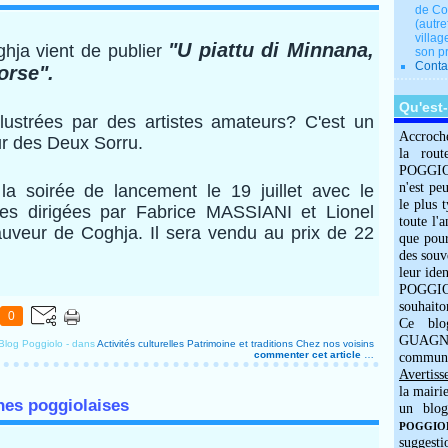
de Co
(autre
villag
"U piattu di Minnana,
ghja vient de publier
son p
Conta
orse".
Qu'est
llustrées par des artistes amateurs? C'est un
Accroch
r des Deux Sorru.
la rout
POGGIOLO
n'est pe
 la soirée de lancement le 19 juillet avec le
le plus 
es dirigées par Fabrice MASSIANI et Lionel
toute l'
auveur de Coghja. Il sera vendu au prix de 22
que pour
des souv
leur iden
POGGIOL
souhaito
0
Ce blo
GUAGNO
Blog Poggiolo
-
dans
Activités culturelles
Patrimoine et traditions
Chez nos voisins
commenter cet article
…
commun
Avertiss
la mairi
hes poggiolaises
un blog
POGGIOLO
suggesti