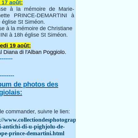
 17 août:
se à la mémoire de Marie-
inette PRINCE-DEMARTINI à
 église St Siméon.
se à la mémoire de Christiane
NI à 18h église St Siméon.
edi 19 août:
l Diana di l'Alban Poggiolo.
-------
--------
lbum de photos des
iolais:
le commander, suivre le lien:
://www.collectiondesphotographes.com/i-
i-antichi-di-u-pighjolu-de-
ppe-prince-demartini.html