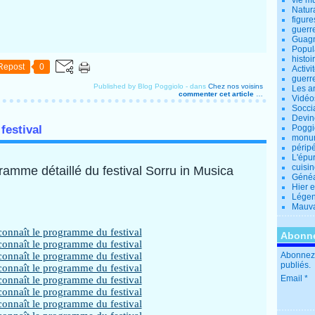
vie m
Natur
figure
guerr
Guagn
Popul
histoi
Repost
0
Activi
guerr
Published by Blog Poggiolo
-
dans
Chez nos voisins
Les a
commenter cet article
…
Vidéo
Socci
Devin
festival
Poggio
monu
périp
L'épu
cuisi
gramme détaillé du festival Sorru in Musica
Généa
Hier 
Lége
Mauva
Abonne
Abonnez-
publiés.
Email