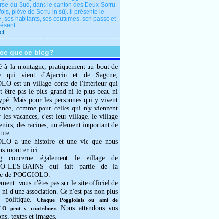
rse-du-Sud, dans le canton des Deux-Sorru
fois, piève de Sorru in sù). Il présente le
e, ses habitants, ses coutumes, son passé et
résent.
ct
-ce que ce blog?
é à la montagne, pratiquement au bout de
e qui vient d'Ajaccio et de Sagone,
 est un village corse de l'intérieur qui
ut-être pas le plus grand ni le plus beau ni
typé. Mais pour les personnes qui y vivent
année, comme pour celles qui n'y viennent
 les vacances, c'est leur village, le village
enirs, des racines, un élément important de
tité.
O a une histoire et une vie que nous
ns montrer ici.
g concerne également le village de
-LES-BAINS qui fait partie de la
e de POGGIOLO.
ement
: vous n'êtes pas sur le site officiel de
e ni d'une association. Ce n'est pas non plus
 politique.
Chaque Poggiolais ou ami de
Nous attendons vos
 peut y contribuer.
ons, textes et images.