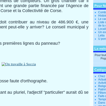
ments de compteurs. Un gros chantier car il
nt une grande partie financée par l'Agence de
Pour N
Corse et la Collectivité de Corse.
Combi
Histo
Le can
it contribuer au niveau de 486.900 €, une
Liste 
de la 
t peut-elle y arriver? Le conseil municipal y
Locali
Un ex
Letia
U por
es premières lignes du panneau?
La mét
Pour tout 
Pogg
Catégo
Chez 
Actual
rosse faute d'orthographe.
Activi
Relig
Patrim
 au pluriel, l'adjectif "particulier" aurait dû se
Fêtons
Faits 
Tempi
Dans 