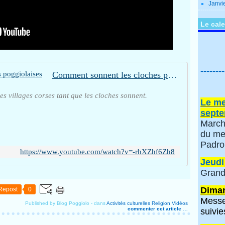
Janvi
Le cale
--------
Comment sonnent les cloches poggiolaises
les villages corses tant que les cloches sonnent.
Le me
septe
March
du me
Padro
https://www.youtube.com/watch?v=-rhXZhf6Zh8
Jeudi
Grand
Diman
Repost
0
Messe
Published by Blog Poggiolo
-
dans
Activités culturelles
Religion
Vidéos
commenter cet article
…
suivie