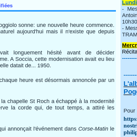
Lundi
ifiées
- Mes
Anto
10h30
 Poggiolo sonne: une nouvelle heure commence.
- Mes
turel aujourd'hui mais il n'existe que depuis
TRAMI
Mercr
Récita
vait longuement hésité avant de décider
--------
sme. A Soccia, cette modernisation avait eu lieu
lle datait de... 1950.
-------
 chaque heure est désormais annoncée par un
L'a
Pogg
 l
a chapelle St Roch a échappé à la modernité
rve la corde qui, de tout temps, a attiré les
Pour 
https
nostr
F qui annonçait l'événement dans
Corse-Matin
le
phili