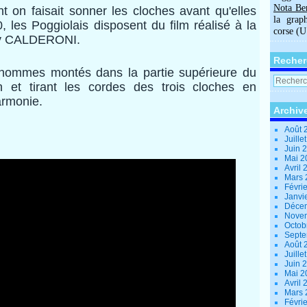
Nota Be
 on faisait sonner les cloches avant qu'elles
la grap
0, les Poggiolais disposent du film réalisé à la
corse (
rry CALDERONI.
Recher
 hommes montés dans la partie supérieure du
 et tirant les cordes des trois cloches en
armonie.
Archiv
Août 
Juille
Juin 
Mai 
Avril
Mars
Févri
Janvi
Déce
Nove
Octob
Sept
Août 
Juille
Juin 
Mai 
Avril
Mars
Févri