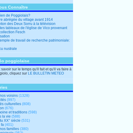
ous Connaître
en de Poggiolais?
ire abrégée du village avant 1914
ton des Deux Sorru à la télévision
des tableaux de l'église de Vico provenant
collection Fesch
sation
emple de travail de recherche patrimoniale:
cu nustrale
éo poggiolaise
savoir sur le temps qu'il fait et qu'il va faire à
iolo, cliquez sur
LE BULLETIN METEO
ries
nos voisins
(1328)
ités
(997)
tés culturelles
(808)
ion
(676)
oine et traditions
(598)
 la vie
(588)
du XX° siècle
(531)
 fa
(401)
nos familles
(380)