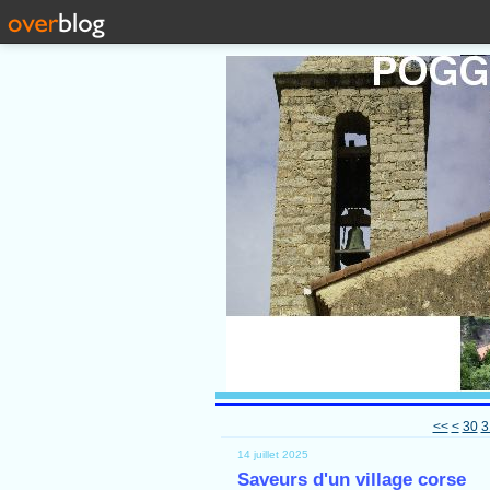
10
20
<<
<
30
3
14 juillet 2025
Saveurs d'un village corse