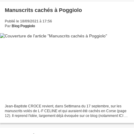
Manuscrits cachés à Poggiolo
Publié le 18/09/2021 à 17:56
Par
Blog Poggiolo
Jean-Baptiste CROCE revient, dans Settimana du 17 septembre, sur les
manuscrits volés de L-F CELINE et qui auraient été cachés en Corse (page
12). Il reprend l'idée, largement déjà évoquée sur ce blog (notamment ICI et
ICI , du rôle important joué par...