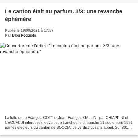
Le canton était au parfum. 3/3: une revanche
éphémère
Publié le 19/09/2021 à 17:57
Par
Blog Poggiolo
La lutte entre François COTY et Jean-François GALLINI, par CHIAPPINI et
CECCALDI interposés, devait être tranchée le dimanche 11 septembre 1921
par les électeurs du canton de SOCCIA. Le verdict fut sans appel. Sur 801
inscrits, 452 électeurs allèrent...