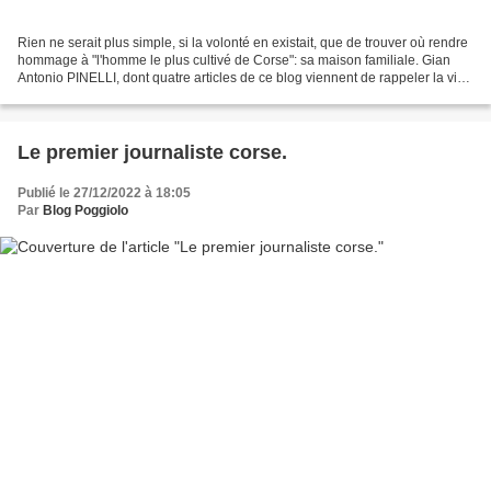
Rien ne serait plus simple, si la volonté en existait, que de trouver où rendre
hommage à "l'homme le plus cultivé de Corse": sa maison familiale. Gian
Antonio PINELLI, dont quatre articles de ce blog viennent de rappeler la vie
très fournie, est né en...
Le premier journaliste corse.
Publié le 27/12/2022 à 18:05
Par
Blog Poggiolo