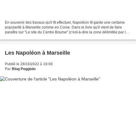
En souvenir des travaux qu'il fit effectuer, Napoléon III garde une certaine
popularité à Marseille comme en Corse. Dans le livre qu'il vient de faire
paraître sur "Le site du Centre Bourse" (c'est-à-dire la zone délimitée par la
Canebière, le Cours Belsunce,...
Les Napoléon à Marseille
Publié le 28/10/2022 à 18:00
Par
Blog Poggiolo