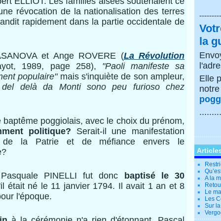
lbert ELLIOT. Les familles aisées soutenaient ce
ne révocation de la nationalisation des terres
--------
épandit rapidement dans la partie occidentale de
Votr
la g
Envoy
SANOVA et Ange ROVERE (
La Révolution
l'adr
ayot, 1989, page 258),
"Paoli manifeste sa
ent populaire"
mais s'inquiète de son ampleur,
Elle 
i del delà da Monti sono peu furioso chez
notr
poggi
........
 le baptême poggiolais, avec le choix du prénom,
ment politique?
Serait-il une manifestation
 de la Patrie et de méfiance envers le
Article
e?
Restri
Qu’es
squale PINELLI fut donc
baptisé le 30
A la 
il était né le 11 janvier 1794. Il avait 1 an et 8
Retour
Le ma
our l'époque.
Les Co
Sur la
Vergo
in
à la cérémonie n'a rien d'étonnant. Pascal