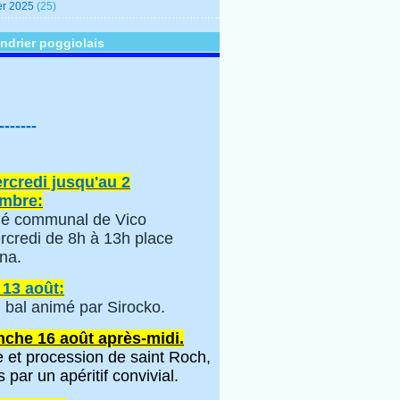
er 2025
(25)
ndrier poggiolais
-------
rcredi jusqu'au 2
mbre:
é communal de Vico
rcredi de 8h à 13h place
na.
 13 août:
 bal animé par Sirocko.
che 16 août après-midi.
 et procession de saint Roch,
s par un apéritif convivial.