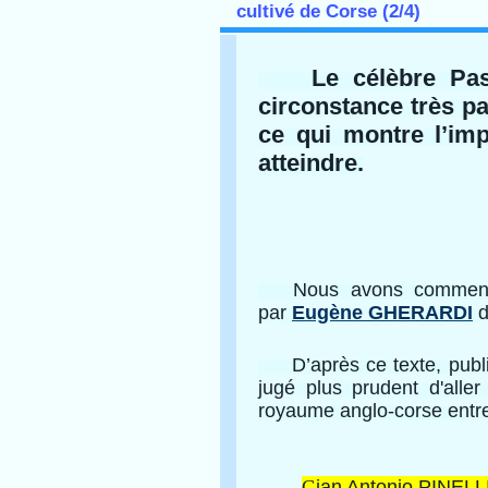
cultivé de Corse (2/4)
Le célèbre Pa
circonstance très pa
ce qui montre l’imp
atteindre.
Nous avons commencé à
par
Eugène GHERARDI
d
D’après ce texte, publi
jugé plus prudent d'alle
royaume anglo-corse entr
G
ian Antonio PINELL