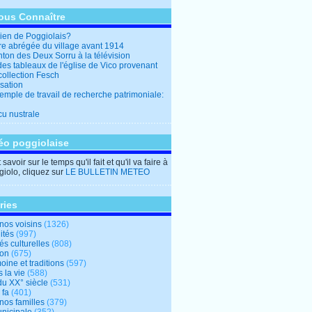
ous Connaître
en de Poggiolais?
ire abrégée du village avant 1914
ton des Deux Sorru à la télévision
des tableaux de l'église de Vico provenant
collection Fesch
sation
emple de travail de recherche patrimoniale:
cu nustrale
éo poggiolaise
savoir sur le temps qu'il fait et qu'il va faire à
iolo, cliquez sur
LE BULLETIN METEO
ries
nos voisins
(1326)
ités
(997)
tés culturelles
(808)
ion
(675)
oine et traditions
(597)
 la vie
(588)
du XX° siècle
(531)
 fa
(401)
nos familles
(379)