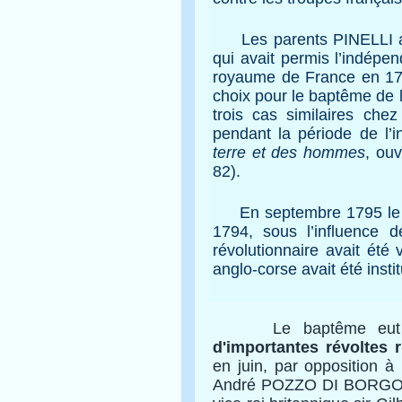
Les parents PINELLI ava
qui avait permis l’indép
royaume de France en 1768
choix pour le baptême de
trois cas similaires che
pendant la période de l’
terre et des hommes
, ouv
82).
En septembre 1795 le con
1794, sous l’influence 
révolutionnaire avait été
anglo-corse avait été insti
Le baptême eut lieu
d'importantes révoltes r
en juin, par opposition à
André POZZO DI BORGO, pr