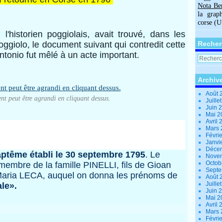
Nota Be
la grap
corse (
storien poggiolais, avait trouvé, dans les
oggiolo, le document suivant qui contredit cette
Recher
tonio fut mêlé à un acte important.
Archiv
Août 
t peut être agrandi en cliquant dessus.
Juille
Juin 
Mai 
Avril
Mars
Févri
Janvi
Déce
aptême établi le 30 septembre 1795
. Le
Nove
Octob
membre de la famille PINELLI, fils de Gioan
Sept
Maria LECA, auquel on donna les prénoms de
Août 
Juille
le».
Juin 
Mai 
Avril
Mars
Févri