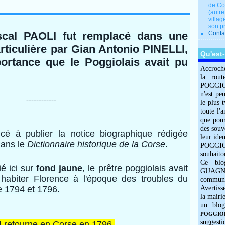
de Co
(autre
villag
son p
scal PAOLI fut remplacé dans une
Conta
rticulière par Gian Antonio PINELLI,
Qu'est
ortance que le Poggiolais avait pu
Accroch
la rout
POGGIOLO
n'est pe
------------
le plus 
toute l'
que pour
des souv
 publier la notice biographique rédigée
leur iden
ans le
Dictionnaire historique de la Corse
.
POGGIOL
souhaito
Ce blo
é ici sur
fond jaune
, le prêtre poggiolais avait
GUAGNO
r habiter Florence à l'époque des troubles du
commun
e 1794 et 1796.
Avertiss
la mairi
un blog
POGGIOLO
suggesti
I retourne en Corse en 1796