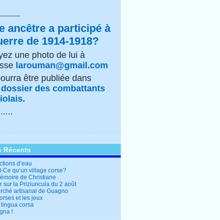
---------
e ancêtre a participé à
uerre de 1914-1918?
ez une photo de lui à
esse
larouman@gmail.com
pourra être publiée dans
e
dossier des combattants
olais.
......
s Récents
ctions d’eau
t-Ce qu’un village corse?
mémoire de Christiane
 sur la Priziuncula du 2 août
rché artisanal de Guagno
rses et les jeux
 lingua corsa
gna !