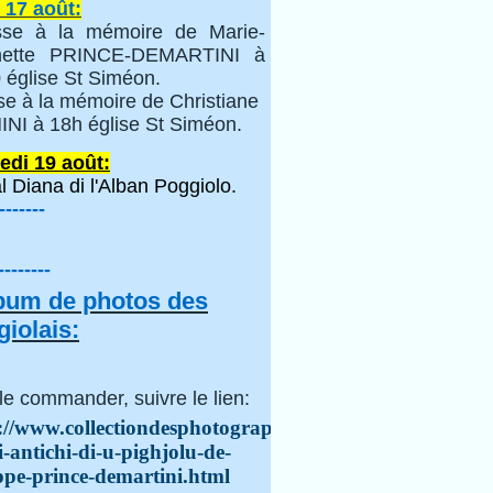
 17 août:
se à la mémoire de Marie-
inette PRINCE-DEMARTINI à
 église St Siméon.
se à la mémoire de Christiane
NI à 18h église St Siméon.
edi 19 août:
l Diana di l'Alban Poggiolo.
-------
--------
lbum de photos des
iolais:
le commander, suivre le lien:
://www.collectiondesphotographes.com/i-
i-antichi-di-u-pighjolu-de-
ppe-prince-demartini.html