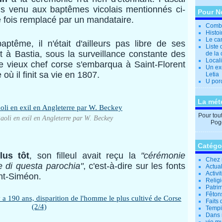
us venu aux baptêmes vicolais mentionnés ci-
Pour N
e fois remplacé par un mandataire.
Combi
Histo
Le can
e, il n'était d'ailleurs pas libre de ses
Liste 
t à Bastia, sous la surveillance constante des
de la 
Locali
le vieux chef corse s'embarqua à Saint-Florent
Un ex
où il finit sa vie en 1807.
Letia
U por
La mét
Pour tout 
oli en exil en Angleterre par W. Beckey
Pogg
Catégo
us tôt
, son filleul avait reçu la
"cérémonie
Chez 
e di questa parochia"
, c'est-à-dire sur les fonts
Actual
Activi
int-Siméon.
Relig
Patrim
Fêtons
Faits 
Tempi
Dans 