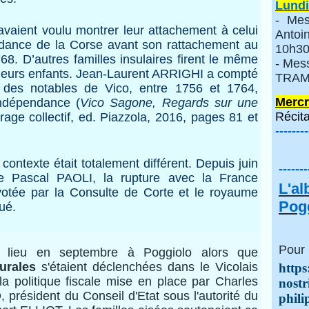
Lundi
- Mes
ient voulu montrer leur attachement à celui
Anto
endance de la Corse avant son rattachement au
10h30
. D’autres familles insulaires firent le même
- Mes
 leurs enfants. Jean-Laurent ARRIGHI a compté
TRAMI
z des notables de Vico, entre 1756 et 1764,
Mercr
indépendance (
Vico Sagone, Regards sur une
Récita
rage collectif, ed. Piazzola, 2016, pages 81 et
--------
texte était totalement différent. Depuis juin
-------
de Pascal PAOLI, la rupture avec la France
L'a
 votée par la Consulte de Corte et le royaume
Pogg
tué.
Pour 
 en septembre à Poggiolo alors que
urales
s'étaient déclenchées dans le Vicolais
https
 la politique fiscale mise en place par Charles
nostr
ésident du Conseil d'Etat sous l'autorité du
phili