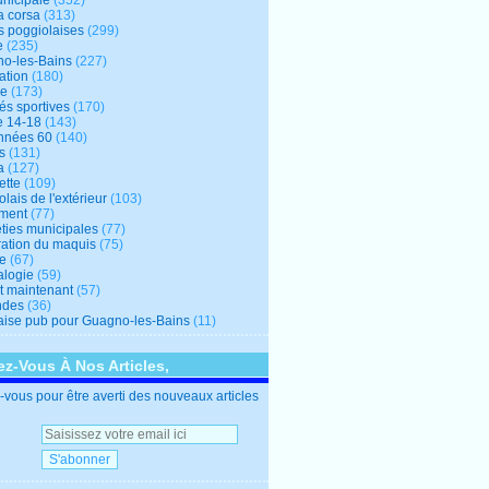
unicipale
(352)
a corsa
(313)
s poggiolaises
(299)
e
(235)
o-les-Bains
(227)
ation
(180)
re
(173)
tés sportives
(170)
e 14-18
(143)
nnées 60
(140)
s
(131)
a
(127)
ette
(109)
lais de l'extérieur
(103)
ment
(77)
éties municipales
(77)
ration du maquis
(75)
ne
(67)
logie
(59)
et maintenant
(57)
ndes
(36)
ise pub pour Guagno-les-Bains
(11)
z-Vous À Nos Articles,
vous pour être averti des nouveaux articles