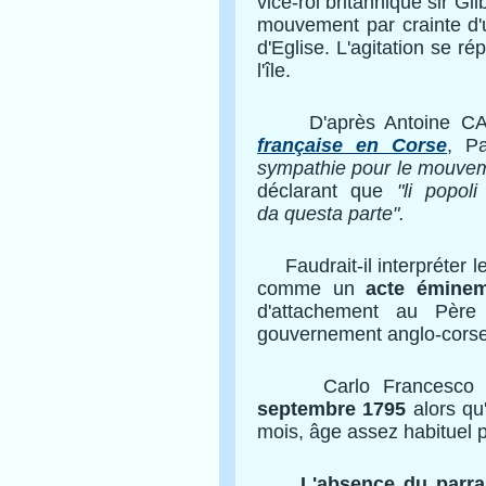
vice-roi britannique sir Gi
mouvement par crainte d'u
d'Eglise. L'agitation se r
l'île.
D'après Antoine CA
française en Corse
, P
sympathie pour le mouvem
déclarant que
"li popol
da questa parte".
Faudrait-il interpréter
comme un
acte éminem
d'attachement au Père
gouvernement anglo-cors
Carlo Francesco Pa
septembre 1795
alors qu'
mois, âge assez habituel p
L'absence du parra