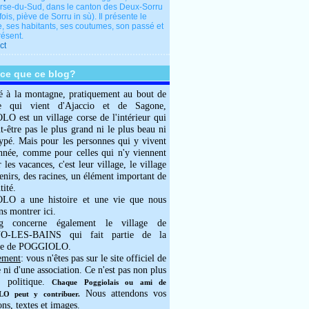
rse-du-Sud, dans le canton des Deux-Sorru
fois, piève de Sorru in sù). Il présente le
e, ses habitants, ses coutumes, son passé et
résent.
ct
-ce que ce blog?
é à la montagne, pratiquement au bout de
e qui vient d'Ajaccio et de Sagone,
 est un village corse de l'intérieur qui
ut-être pas le plus grand ni le plus beau ni
typé. Mais pour les personnes qui y vivent
année, comme pour celles qui n'y viennent
 les vacances, c'est leur village, le village
enirs, des racines, un élément important de
tité.
O a une histoire et une vie que nous
ns montrer ici.
g concerne également le village de
-LES-BAINS qui fait partie de la
e de POGGIOLO.
ement
: vous n'êtes pas sur le site officiel de
e ni d'une association. Ce n'est pas non plus
 politique.
Chaque Poggiolais ou ami de
Nous attendons vos
 peut y contribuer.
ons, textes et images.