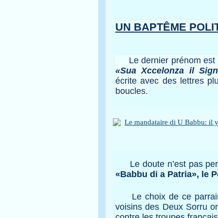
UN BAPTÊME POLIT
Le dernier prénom est au
«Sua Xccelonza il Sig
écrite avec des lettres p
boucles.
Le doute n’est pas perm
«Babbu di a Patria», le P
Le choix de ce parrain n
voisins des Deux Sorru on
contre les troupes françai