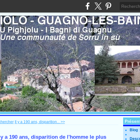
Présen
 chercher
Il y a 190 ans, disparition... >>
Blog
y a 190 ans, disparition de l'homme le plus
Descr