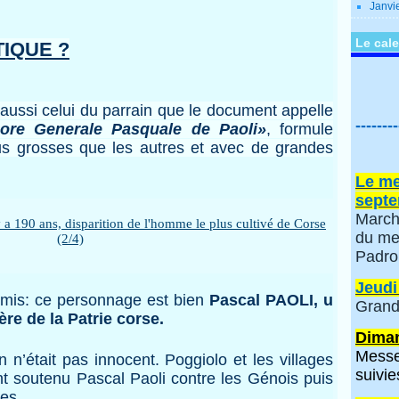
Janvi
Le cale
IQUE ?
ssi celui du parrain que le document appelle
--------
nore Generale Pasquale de Paoli»
, formule
lus grosses que les autres et avec de grandes
Le me
septe
March
du me
Padro
Jeudi
is: ce personnage est bien
Pascal PAOLI, u
Grand
ère de la Patrie corse.
Diman
Messe
’était pas innocent. Poggiolo et les villages
suivie
t soutenu Pascal Paoli contre les Génois puis
ses.