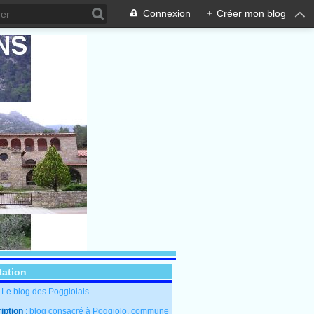
Connexion
+
Créer mon blog
tation
: Le blog des Poggiolais
iption
: blog consacré à Poggiolo, commune