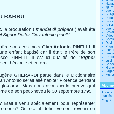
vie m
Natur
figure
guerr
Guagn
'U BABBU
Popul
histoi
Activi
, la procuration (
"mandat di prépara"
) avait été
guerr
Les a
l Signor Dottor Giovantonio pinelli".
Vidéo
Socci
Devin
aître sous ces mots
Gian Antonio PINELLI
. Il
Poggio
monu
une enfant baptisé car il était le frère de son
périp
sco PINELLI. Il est ici qualifié de
"Signor
L'épu
cuisi
ur en théologie et en droit.
Généa
Hier 
Lége
gène GHERARDI parue dans le Dictionnaire
Mauva
ian Antonio serait allé habiter Florence pendant
lo-corse. Mais nous avons ici la preuve qu'il
Abonne
tême de son petit-neveu le 30 septembre 1795.
Abonnez-
publiés.
Email
tait-il venu spécialement pour représenter
émonie? Ou était-il définitivement revenu en