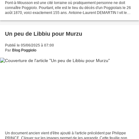
Pont-à-Mousson est une cité lorraine où pratiquement personne ne doit
connaître Poggiolo. Pourtant, elle est le lieu du décès d'un Poggiolais le 26
août 1870, voici exactement 155 ans. Antoine-Laurent DEMARTIN I vit le
jour le 28 juillet 1850 à Poggiolo....
Un peu de Libbiu pour Murzu
Publié le 05/06/2025 à 07:00
Par
Blog Poggiolo
Un document ancien vient d'être ajouté à l'article précédent par Philippe
PRINCE. Cliquer sur les images permet de les agrandir. Cette feuille non