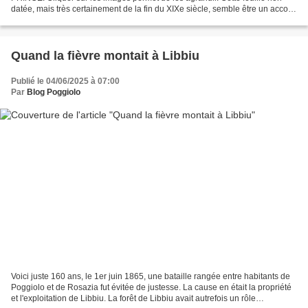
datée, mais très certainement de la fin du XIXe siècle, semble être un accord
entre l'Etat et la commune...
Quand la fièvre montait à Libbiu
Publié le 04/06/2025 à 07:00
Par
Blog Poggiolo
Voici juste 160 ans, le 1er juin 1865, une bataille rangée entre habitants de
Poggiolo et de Rosazia fut évitée de justesse. La cause en était la propriété
et l'exploitation de Libbiu. La forêt de Libbiu avait autrefois un rôle