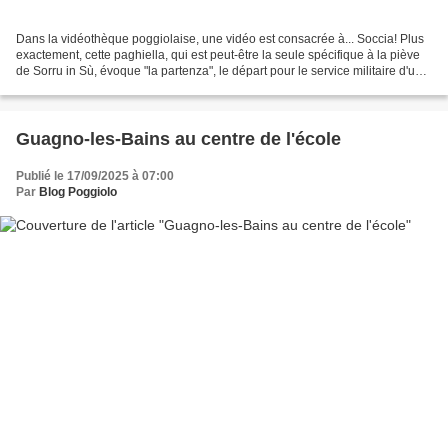
Dans la vidéothèque poggiolaise, une vidéo est consacrée à... Soccia! Plus
exactement, cette paghiella, qui est peut-être la seule spécifique à la piève
de Sorru in Sù, évoque "la partenza", le départ pour le service militaire d'un
jeune de Soccia. Il...
Guagno-les-Bains au centre de l'école
Publié le 17/09/2025 à 07:00
Par
Blog Poggiolo