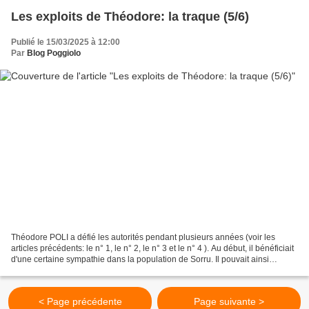
Les exploits de Théodore: la traque (5/6)
Publié le 15/03/2025 à 12:00
Par
Blog Poggiolo
Théodore POLI a défié les autorités pendant plusieurs années (voir les
articles précédents: le n° 1, le n° 2, le n° 3 et le n° 4 ). Au début, il bénéficiait
d'une certaine sympathie dans la population de Sorru. Il pouvait ainsi
parader en uniforme d'opérette...
< Page précédente
Page suivante >