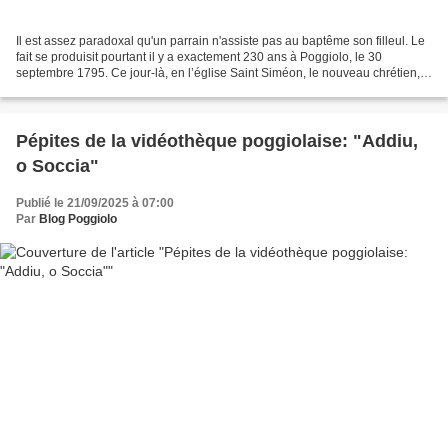
Il est assez paradoxal qu'un parrain n'assiste pas au baptême son filleul. Le
fait se produisit pourtant il y a exactement 230 ans à Poggiolo, le 30
septembre 1795. Ce jour-là, en l’église Saint Siméon, le nouveau chrétien,
fils de Gioan Natale Pinelli...
Pépites de la vidéothèque poggiolaise: "Addiu,
o Soccia"
Publié le 21/09/2025 à 07:00
Par
Blog Poggiolo