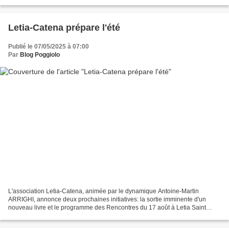
économique important de...
Letia-Catena prépare l'été
Publié le 07/05/2025 à 07:00
Par
Blog Poggiolo
L'association Letia-Catena, animée par le dynamique Antoine-Martin
ARRIGHI, annonce deux prochaines initiatives: la sortie imminente d'un
nouveau livre et le programme des Rencontres du 17 août à Letia Saint
Roch. I/ --- Le livre de notre association,...