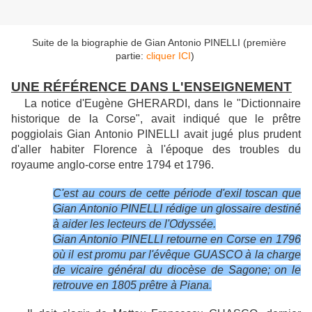
Suite de la biographie de Gian Antonio PINELLI (première
partie:
cliquer ICI
)
UNE RÉFÉRENCE DANS L'ENSEIGNEMENT
La notice d'Eugène GHERARDI, dans le "Dictionnaire
historique de la Corse", avait indiqué que le prêtre
poggiolais Gian Antonio PINELLI avait jugé plus prudent
d'aller habiter Florence à l'époque des troubles du
royaume anglo-corse entre 1794 et 1796.
C'est au cours de cette période d'exil toscan que
Gian Antonio PINELLI rédige un glossaire destiné
à aider les lecteurs de l'Odyssée.
Gian Antonio PINELLI retourne en Corse en 1796
où il est promu par l'évêque GUASCO à la charge
de vicaire général du diocèse de Sagone; on le
retrouve en 1805 prêtre à Piana.