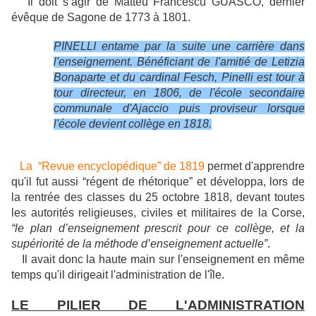
Il doit s’agir de Matteu Francescu GUASCO, dernier
évêque de Sagone de 1773 à 1801.
PINELLI entame par la suite une carrière dans
l'enseignement. Bénéficiant de l'amitié de Letizia
Bonaparte et du cardinal Fesch, Pinelli est tour à
tour directeur, en 1806, de l'école secondaire
communale d'Ajaccio puis proviseur lorsque
l'école devient collège en 1818.
La “Revue encyclopédique” de 1819
permet d'apprendre
qu'il fut aussi “régent de rhétorique” et développa, lors de
la rentrée des classes du 25 octobre 1818, devant toutes
les autorités religieuses, civiles et militaires de la C
orse
,
“le plan d’enseignement prescrit pour ce collège, et la
supériorité de la méthode d’enseignement actuelle”
.
Il avait donc la haute main sur l'enseignement en même
temps qu'il dirigeait l'administration de l'île.
LE PILIER DE L'ADMINISTRATION