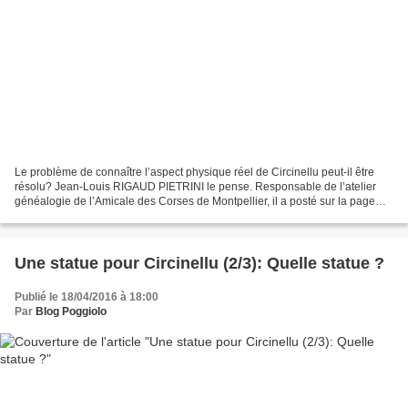
Le problème de connaître l’aspect physique réel de Circinellu peut-il être
résolu? Jean-Louis RIGAUD PIETRINI le pense. Responsable de l’atelier
généalogie de l’Amicale des Corses de Montpellier, il a posté sur la page
Facebook du Blog des Poggiolais...
Une statue pour Circinellu (2/3): Quelle statue ?
Publié le 18/04/2016 à 18:00
Par
Blog Poggiolo