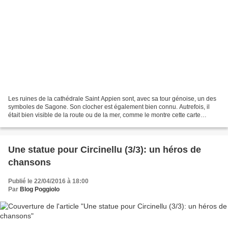
Les ruines de la cathédrale Saint Appien sont, avec sa tour génoise, un des
symboles de Sagone. Son clocher est également bien connu. Autrefois, il
était bien visible de la route ou de la mer, comme le montre cette carte
postale qui a presque un siècle. Maintenant,...
Une statue pour Circinellu (3/3): un héros de
chansons
Publié le 22/04/2016 à 18:00
Par
Blog Poggiolo