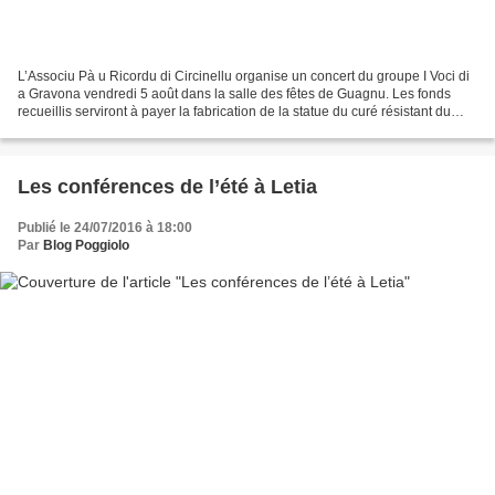
L’Associu Pà u Ricordu di Circinellu organise un concert du groupe I Voci di
a Gravona vendredi 5 août dans la salle des fêtes de Guagnu. Les fonds
recueillis serviront à payer la fabrication de la statue du curé résistant du
XVIIIème siècle. Rappel :...
Les conférences de l’été à Letia
Publié le 24/07/2016 à 18:00
Par
Blog Poggiolo