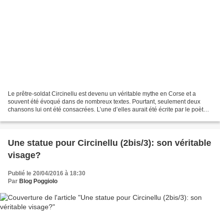
Le prêtre-soldat Circinellu est devenu un véritable mythe en Corse et a
souvent été évoqué dans de nombreux textes. Pourtant, seulement deux
chansons lui ont été consacrées. L’une d’elles aurait été écrite par le poète
MAISTRALE (voir l’article « MAISTRALE...
Une statue pour Circinellu (2bis/3): son véritable
visage?
Publié le 20/04/2016 à 18:30
Par
Blog Poggiolo