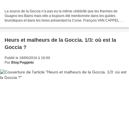
La source de la Goccia n’a pas eu la même célébrité que les thermes de
Guagno-les-Bains mais elle a toujours été mentionnée dans les guides
touristiques et dans les livres présentant la Corse. François VAN CAPPEL de
PRÉMONT, dans son étude «Guagno-les-Bains...
Heurs et malheurs de la Goccia. 1/3: où est la
Goccia ?
Publié le 18/06/2016 à 18:00
Par
Blog Poggiolo