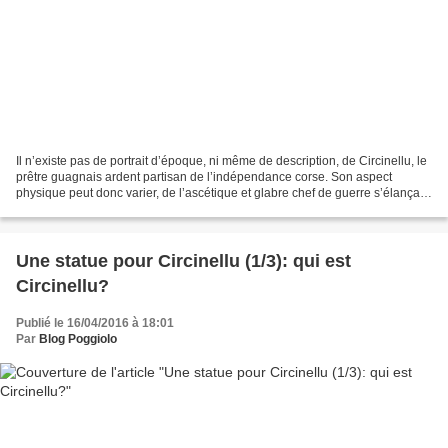
Il n’existe pas de portrait d’époque, ni même de description, de Circinellu, le
prêtre guagnais ardent partisan de l’indépendance corse. Son aspect
physique peut donc varier, de l’ascétique et glabre chef de guerre s’élançant
à la tête de ses troupes,...
Une statue pour Circinellu (1/3): qui est
Circinellu?
Publié le 16/04/2016 à 18:01
Par
Blog Poggiolo