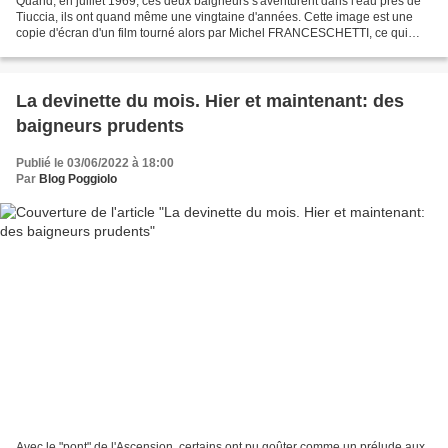
Quand, en juillet 1969, ces deux baigneurs s'aventurent dans l'eau près de
Tiuccia, ils ont quand même une vingtaine d'années. Cette image est une
copie d'écran d'un film tourné alors par Michel FRANCESCHETTI, ce qui
explique sa qualité très moyenne....
La devinette du mois. Hier et maintenant: des
baigneurs prudents
Publié le 03/06/2022 à 18:00
Par
Blog Poggiolo
Avec le "pont" de l'Ascension, certains ont pu goûter comme un prélude aux