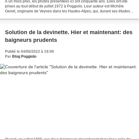
A un mois près, les photos présentées ici ont cinquante ans. Elles ont été
prises au tout début de juillet 1972 à Poggiolo. Leur auteur est Michèle
Genet, originaire de Veynes dans les Hautes-Alpes, qui, durant ses études
d'Histoire à Aix-en-Provence,...
Solution de la devinette. Hier et maintenant: des
baigneurs prudents
Publié le 04/06/2022 à 18:00
Par
Blog Poggiolo