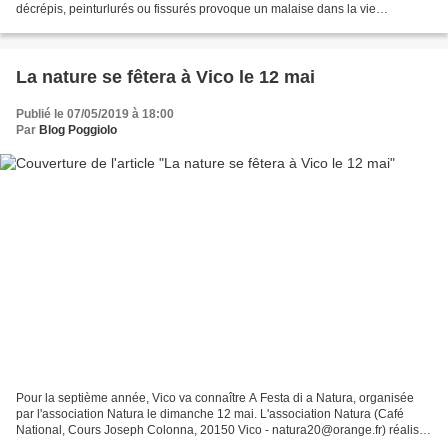
décrépis, peinturlurés ou fissurés provoque un malaise dans la vie
quotidienne. Il faut donc saluer la prochaine...
La nature se fêtera à Vico le 12 mai
Publié le 07/05/2019 à 18:00
Par
Blog Poggiolo
Pour la septième année, Vico va connaître A Festa di a Natura, organisée
par l'association Natura le dimanche 12 mai. L'association Natura (Café
National, Cours Joseph Colonna, 20150 Vico - natura20@orange.fr) réalise
un travail considérable pour "transmettre...