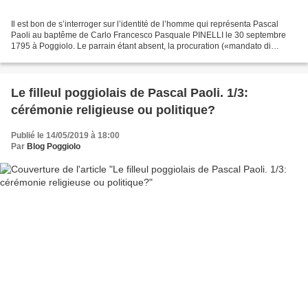
Il est bon de s’interroger sur l’identité de l’homme qui représenta Pascal
Paoli au baptême de Carlo Francesco Pasquale PINELLI le 30 septembre
1795 à Poggiolo. Le parrain étant absent, la procuration («mandato di
precara») avait été attribuée «nella...
Le filleul poggiolais de Pascal Paoli. 1/3:
cérémonie religieuse ou politique?
Publié le 14/05/2019 à 18:00
Par
Blog Poggiolo