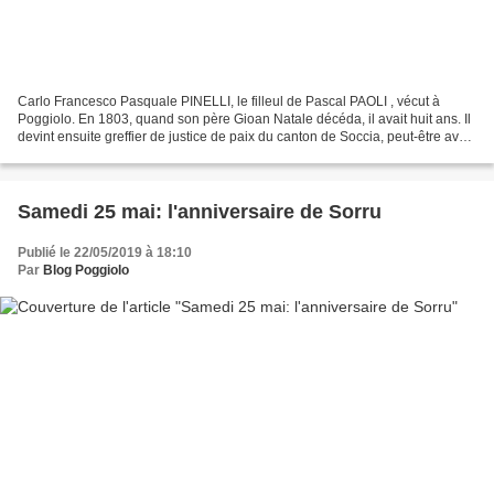
Carlo Francesco Pasquale PINELLI, le filleul de Pascal PAOLI , vécut à
Poggiolo. En 1803, quand son père Gioan Natale décéda, il avait huit ans. Il
devint ensuite greffier de justice de paix du canton de Soccia, peut-être avec
l’aide de son grand-oncle...
Samedi 25 mai: l'anniversaire de Sorru
Publié le 22/05/2019 à 18:10
Par
Blog Poggiolo