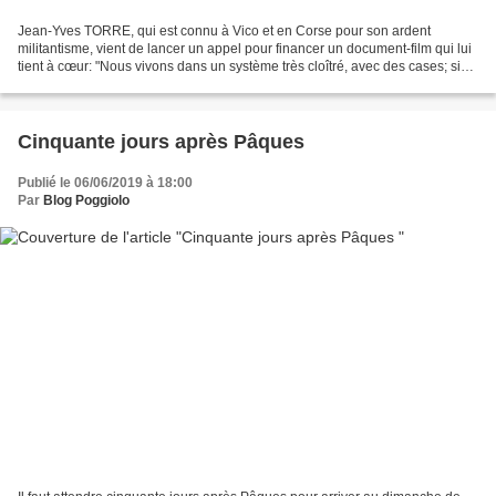
Jean-Yves TORRE, qui est connu à Vico et en Corse pour son ardent
militantisme, vient de lancer un appel pour financer un document-film qui lui
tient à cœur: "Nous vivons dans un système très cloîtré, avec des cases; si
vous n'êtes pas réalisateur vous...
Cinquante jours après Pâques
Publié le 06/06/2019 à 18:00
Par
Blog Poggiolo