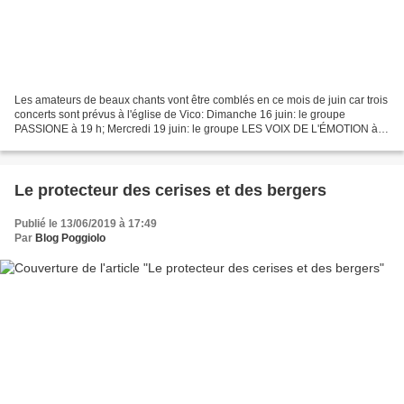
Les amateurs de beaux chants vont être comblés en ce mois de juin car trois
concerts sont prévus à l'église de Vico: Dimanche 16 juin: le groupe
PASSIONE à 19 h; Mercredi 19 juin: le groupe LES VOIX DE L'ÉMOTION à
19 h; Mardi 25 juin: le groupe LE CHŒUR...
Le protecteur des cerises et des bergers
Publié le 13/06/2019 à 17:49
Par
Blog Poggiolo