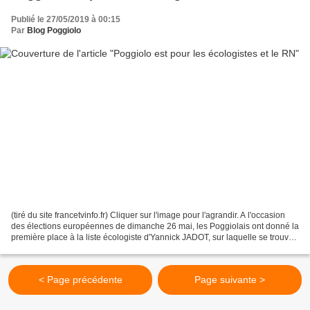
Publié le 27/05/2019 à 00:15
Par
Blog Poggiolo
(tiré du site francetvinfo.fr) Cliquer sur l'image pour l'agrandir. A l'occasion
des élections européennes de dimanche 26 mai, les Poggiolais ont donné la
première place à la liste écologiste d'Yannick JADOT, sur laquelle se trouve
François ALFONSI qui...
< Page précédente
Page suivante >