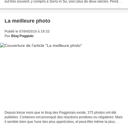
eut très souvent, y compris à Sorrù in Sù, voici plus de deux siècles. Pendant
la Révolution Française,...
La meilleure photo
Publié le 07/04/2010 à 19:32
Par
Blog Poggiolo
Depuis treize mois que le blog des Poggiolais existe, 375 photos ont été
publiées. Certaines ont provoqué des réactions positives ou négatives. Mais
il semble bien que l'une des plus appréciées, et peut-être même la plus
appréciée, soit une de celles...