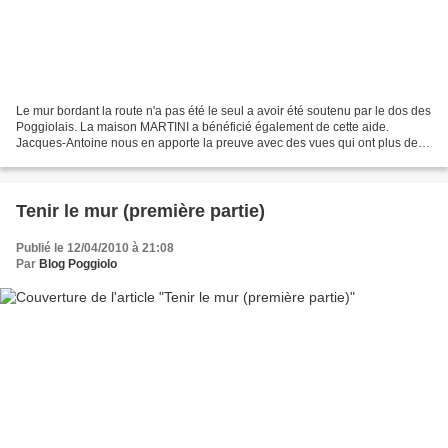
Le mur bordant la route n'a pas été le seul a avoir été soutenu par le dos des
Poggiolais. La maison MARTINI a bénéficié également de cette aide.
Jacques-Antoine nous en apporte la preuve avec des vues qui ont plus de
quarante ans. Reconnaissez-vous ces...
Tenir le mur (première partie)
Publié le 12/04/2010 à 21:08
Par
Blog Poggiolo