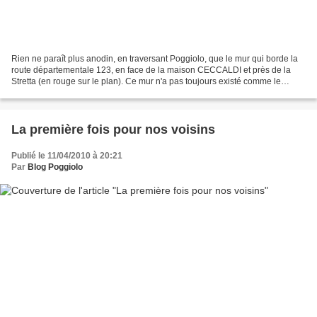
Rien ne paraît plus anodin, en traversant Poggiolo, que le mur qui borde la
route départementale 123, en face de la maison CECCALDI et près de la
Stretta (en rouge sur le plan). Ce mur n'a pas toujours existé comme le
montre cette photo. Il a fallu le...
La première fois pour nos voisins
Publié le 11/04/2010 à 20:21
Par
Blog Poggiolo