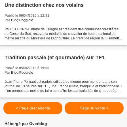
Une distinction chez nos voisins
Publié le 06/04/2010 à 12:31
Par
Blog Poggiolo
Paul COLONNA, maire de Guagno et président des communes forestières
de Corse-du-Sud, recevra la médaille de chevalier de l'ordre national du
mérite au titre du Ministère de l'Agriculture. Le préfet de région la lui remettra
dimanche 11 avril à 16 heures...
Tradition pascale (et gourmande) sur TF1
Publié le 05/04/2010 à 19:00
Par
Blog Poggiolo
Jean-Pierre Pernaut est parfois critiqué ou moqué pour montrer dans son
journal de 13 heures sur TF1, une France rurale, tranquille et traditionnelle. Il
n'en permet pas moins de faire connaître les particularités de chaque région.
Ainsi, aujourd'hui,...
< Page précédente
Page suivante >
Hébergé par Overblog