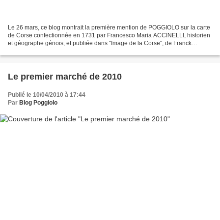
Le 26 mars, ce blog montrait la première mention de POGGIOLO sur la carte
de Corse confectionnée en 1731 par Francesco Maria ACCINELLI, historien
et géographe génois, et publiée dans "Image de la Corse", de Franck
CERVONI (La Marge édition). Sur la même...
Le premier marché de 2010
Publié le 10/04/2010 à 17:44
Par
Blog Poggiolo