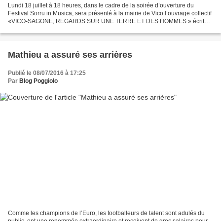
Lundi 18 juillet à 18 heures, dans le cadre de la soirée d’ouverture du
Festival Sorru in Musica, sera présenté à la mairie de Vico l’ouvrage collectif
«VICO-SAGONE, REGARDS SUR UNE TERRE ET DES HOMMES » écrit
sous la direction de Jean-Laurent ARRIGHI...
Mathieu a assuré ses arrières
Publié le 08/07/2016 à 17:25
Par
Blog Poggiolo
Comme les champions de l’Euro, les footballeurs de talent sont adulés du
public, ont une renommée extraordinaire et reçoivent de gros salaires pour