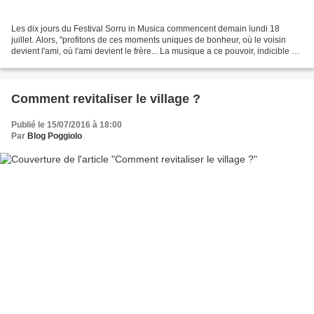
Les dix jours du Festival Sorru in Musica commencent demain lundi 18
juillet. Alors, "profitons de ces moments uniques de bonheur, où le voisin
devient l'ami, où l'ami devient le frère... La musique a ce pouvoir, indicible et
mystérieux. Le festival Sorru...
Comment revitaliser le village ?
Publié le 15/07/2016 à 18:00
Par
Blog Poggiolo