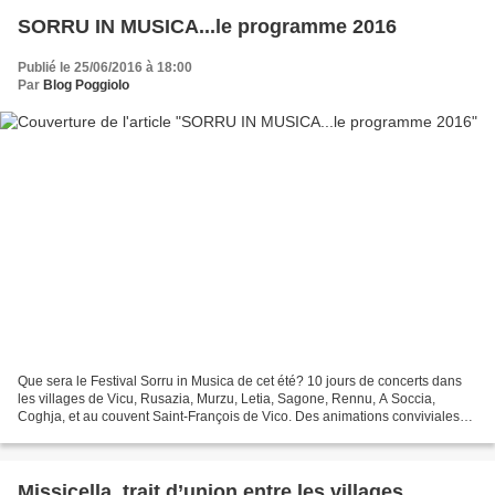
SORRU IN MUSICA...le programme 2016
Publié le 25/06/2016 à 18:00
Par
Blog Poggiolo
Que sera le Festival Sorru in Musica de cet été? 10 jours de concerts dans
les villages de Vicu, Rusazia, Murzu, Letia, Sagone, Rennu, A Soccia,
Coghja, et au couvent Saint-François de Vico. Des animations conviviales
avant les concerts à 18h30, avec...
Missicella, trait d’union entre les villages